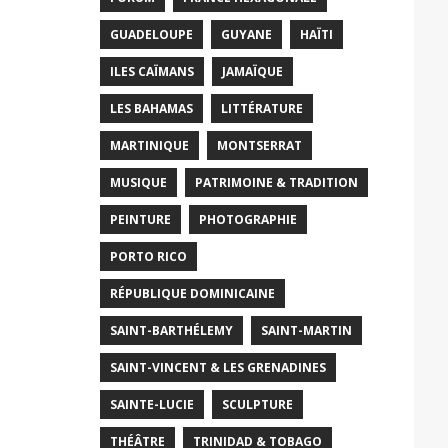
GUADELOUPE
GUYANE
HAÏTI
ILES CAÏMANS
JAMAÏQUE
LES BAHAMAS
LITTÉRATURE
MARTINIQUE
MONTSERRAT
MUSIQUE
PATRIMOINE & TRADITION
PEINTURE
PHOTOGRAPHIE
PORTO RICO
RÉPUBLIQUE DOMINICAINE
SAINT-BARTHÉLEMY
SAINT-MARTIN
SAINT-VINCENT & LES GRENADINES
SAINTE-LUCIE
SCULPTURE
THÉÂTRE
TRINIDAD & TOBAGO