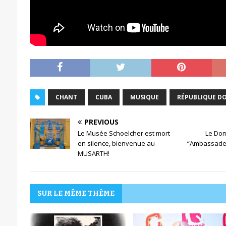
CHANT
CUBA
MUSIQUE
RÉPUBLIQUE D
PREVIOUS
Le Musée Schoelcher est mort
Le Dom
en silence, bienvenue au
“Ambassade
MUSARTH!
SUR LE MÊME THÈME