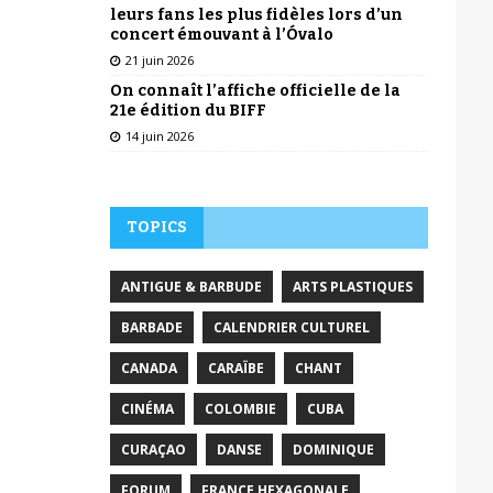
leurs fans les plus fidèles lors d’un
concert émouvant à l’Óvalo
21 juin 2026
On connaît l’affiche officielle de la
21e édition du BIFF
14 juin 2026
TOPICS
ANTIGUE & BARBUDE
ARTS PLASTIQUES
BARBADE
CALENDRIER CULTUREL
CANADA
CARAÏBE
CHANT
CINÉMA
COLOMBIE
CUBA
CURAÇAO
DANSE
DOMINIQUE
FORUM
FRANCE HEXAGONALE