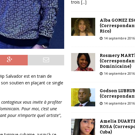
trois
[...]
Alba GOMEZ E
(Correspondant
Rico)
14 septembre 2016
Rosmery MART
(Correspondant
Dominicaine)
14 septembre 2016
Dip Salvador est en train de
 son soutien en plaçant ce single
Godson LUBRU
(Correspondant
contagieux vous invite à profiter
14 septembre 2016
dominicain. Pour moi, c’est une
nt pour n’importe quel artiste”
,
Amelia DUARTE
ROSA (Corresp
Cuba)
ue typique cubaine, jusqu’à ce