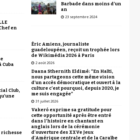
Barbade dans moins d’un
an
23 septembre 2024
LLE
Chef en
Éric Amiens, journaliste
guadeloupéen, reçoit un trophée lors
de Wikimédia 2026 à Paris
le
2 août 2026
à Cuba
Daana Sthernith Eldimé: “En Haïti,
nous partageons cette même vision
d’un accès démocratique et ouvert à la
culture c’est pourquoi, depuis 2020, je
ial Club,
me suis engagée”
qu’une
31 juillet 2026
Vakeró exprime sa gratitude pour
cette opportunité après être entré
dans l’histoire en chantant en
anglais lors de la cérémonie
d’ouverture des XXVe Jeux
 richesse
d’Amérique centrale et de la Caraïbe