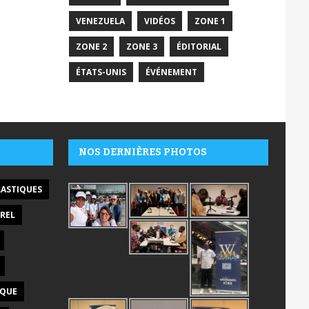
VENEZUELA
VIDÉOS
ZONE 1
ZONE 2
ZONE 3
ÉDITORIAL
ÉTATS-UNIS
ÉVÉNEMENT
NOS DERNIÈRES PHOTOS
LASTIQUES
REL
IQUE