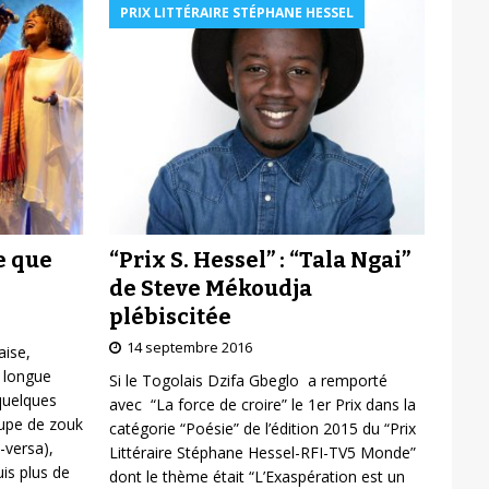
PRIX LITTÉRAIRE STÉPHANE HESSEL
“Prix S. Hessel” : “Tala Ngai”
e que
de Steve Mékoudja
plébiscitée
14 septembre 2016
aise,
 longue
Si le Togolais Dzifa Gbeglo a remporté
 quelques
avec “La force de croire” le 1er Prix dans la
oupe de zouk
catégorie “Poésie” de l’édition 2015 du “Prix
-versa),
Littéraire Stéphane Hessel-RFI-TV5 Monde”
is plus de
dont le thème était “L’Exaspération est un