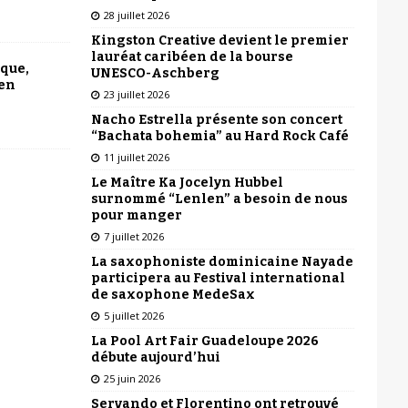
28 juillet 2026
Kingston Creative devient le premier
lauréat caribéen de la bourse
ique,
UNESCO-Aschberg
 en
23 juillet 2026
Nacho Estrella présente son concert
“Bachata bohemia” au Hard Rock Café
11 juillet 2026
Le Maître Ka Jocelyn Hubbel
surnommé “Lenlen” a besoin de nous
pour manger
7 juillet 2026
La saxophoniste dominicaine Nayade
participera au Festival international
de saxophone MedeSax
5 juillet 2026
La Pool Art Fair Guadeloupe 2026
débute aujourd’hui
25 juin 2026
Servando et Florentino ont retrouvé