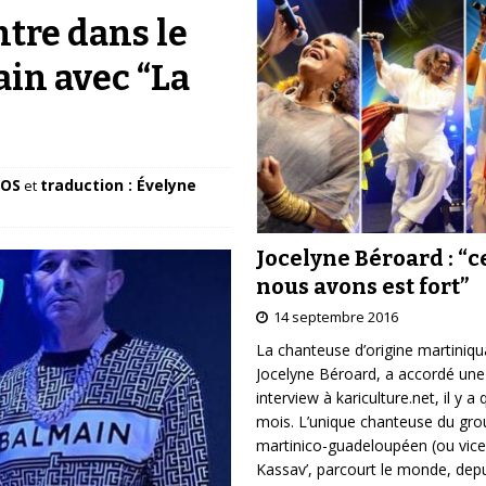
ntre dans le
ain avec “La
TOS
traduction : Évelyne
et
Jocelyne Béroard : “c
nous avons est fort”
14 septembre 2016
La chanteuse d’origine martiniqu
Jocelyne Béroard, a accordé une
interview à kariculture.net, il y a
mois. L’unique chanteuse du gr
martinico-guadeloupéen (ou vice
Kassav’, parcourt le monde, depu