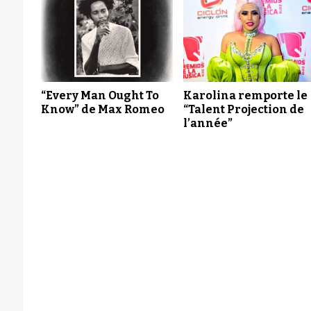
“Every Man Ought To
Karolina remporte le
Know” de Max Romeo
“Talent Projection de
l’année”