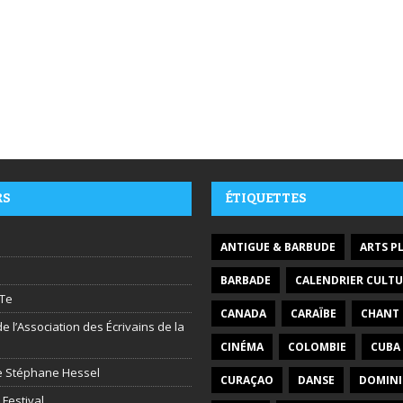
RS
ÉTIQUETTES
ANTIGUE & BARBUDE
ARTS P
BARBADE
CALENDRIER CULTU
Te
CANADA
CARAÏBE
CHANT
e l’Association des Écrivains de la
CINÉMA
COLOMBIE
CUBA
ire Stéphane Hessel
CURAÇAO
DANSE
DOMIN
 Festival