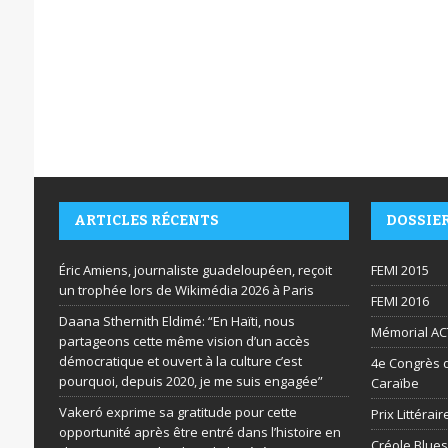
ARTICLES RÉCENTS
DOSSIE
Éric Amiens, journaliste guadeloupéen, reçoit
FEMI 2015
un trophée lors de Wikimédia 2026 à Paris
FEMI 2016
Daana Sthernith Eldimé: “En Haïti, nous
Mémorial AC
partageons cette même vision d’un accès
démocratique et ouvert à la culture c’est
4e Congrès d
pourquoi, depuis 2020, je me suis engagée”
Caraïbe
Vakeró exprime sa gratitude pour cette
Prix Littéra
opportunité après être entré dans l’histoire en
Créole Blues