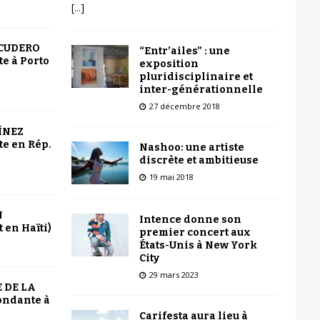
[...]
SCUDERO
“Entr’ailes” : une
e à Porto
exposition
pluridisciplinaire et
inter-générationnelle
27 décembre 2018
ÍNEZ
e en Rép.
Nashoo: une artiste
discrète et ambitieuse
19 mai 2018
N
Intence donne son
 en Haïti)
premier concert aux
États-Unis à New York
City
29 mars 2023
 DE LA
ondante à
Carifesta aura lieu à