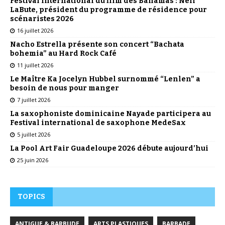
Festival international du film des Bahamas : Neil
LaBute, président du programme de résidence pour
scénaristes 2026
16 juillet 2026
Nacho Estrella présente son concert “Bachata
bohemia” au Hard Rock Café
11 juillet 2026
Le Maître Ka Jocelyn Hubbel surnommé “Lenlen” a
besoin de nous pour manger
7 juillet 2026
La saxophoniste dominicaine Nayade participera au
Festival international de saxophone MedeSax
5 juillet 2026
La Pool Art Fair Guadeloupe 2026 débute aujourd’hui
25 juin 2026
TOPICS
ANTIGUE & BARBUDE
ARTS PLASTIQUES
BARBADE