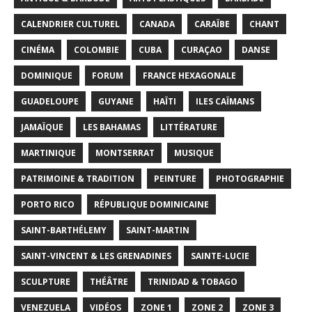
CALENDRIER CULTUREL
CANADA
CARAÏBE
CHANT
CINÉMA
COLOMBIE
CUBA
CURAÇAO
DANSE
DOMINIQUE
FORUM
FRANCE HEXAGONALE
GUADELOUPE
GUYANE
HAÏTI
ILES CAÏMANS
JAMAÏQUE
LES BAHAMAS
LITTÉRATURE
MARTINIQUE
MONTSERRAT
MUSIQUE
PATRIMOINE & TRADITION
PEINTURE
PHOTOGRAPHIE
PORTO RICO
RÉPUBLIQUE DOMINICAINE
SAINT-BARTHÉLEMY
SAINT-MARTIN
SAINT-VINCENT & LES GRENADINES
SAINTE-LUCIE
SCULPTURE
THÉÂTRE
TRINIDAD & TOBAGO
VENEZUELA
VIDÉOS
ZONE 1
ZONE 2
ZONE 3