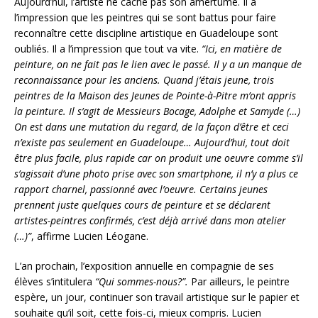
Aujourd’hui, l’artiste ne cache pas son amertume. Il a
l’impression que les peintres qui se sont battus pour faire
reconnaître cette discipline artistique en Guadeloupe sont
oubliés. Il a l’impression que tout va vite.
“Ici, en matière de
peinture, on ne fait pas le lien avec le passé. Il y a un manque de
reconnaissance pour les anciens. Quand j’étais jeune, trois
peintres de la Maison des Jeunes de Pointe-à-Pitre m’ont appris
la peinture. Il s’agit de Messieurs Bocage, Adolphe et Samyde (…)
On est dans une mutation du regard, de la façon d’être et ceci
n’existe pas seulement en Guadeloupe… Aujourd’hui, tout doit
être plus facile, plus rapide car on produit une oeuvre comme s’il
s’agissait d’une photo prise avec son smartphone, il n’y a plus ce
rapport charnel, passionné avec l’oeuvre. Certains jeunes
prennent juste quelques cours de peinture et se déclarent
artistes-peintres confirmés, c’est déjà arrivé dans mon atelier
(…)”
, affirme Lucien Léogane.
L’an prochain, l’exposition annuelle en compagnie de ses
élèves s’intitulera
“Qui sommes-nous?”.
Par ailleurs, le peintre
espère, un jour, continuer son travail artistique sur le papier et
souhaite qu’il soit, cette fois-ci, mieux compris. Lucien