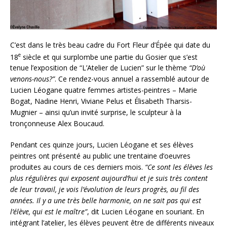
C’est dans le très beau cadre du Fort Fleur d’Épée qui date du
e
18
siècle et qui surplombe une partie du Gosier que s’est
tenue l’exposition de “L’Atelier de Lucien” sur le thème
“D’où
venons-nous?”
. Ce rendez-vous annuel a rassemblé autour de
Lucien Léogane quatre femmes artistes-peintres – Marie
Bogat, Nadine Henri, Viviane Pelus et Élisabeth Tharsis-
Mugnier – ainsi qu’un invité surprise, le sculpteur à la
tronçonneuse Alex Boucaud.
Pendant ces quinze jours, Lucien Léogane et ses élèves
peintres ont présenté au public une trentaine d’oeuvres
produites au cours de ces derniers mois.
“Ce sont les élèves les
plus régulières qui exposent aujourd’hui et je suis très content
de leur travail, je vois l’évolution de leurs progrès, au fil des
années. Il y a une très belle harmonie, on ne sait pas qui est
l’élève, qui est le maître”
, dit Lucien Léogane en souriant. En
intégrant l’atelier, les élèves peuvent être de différents niveaux