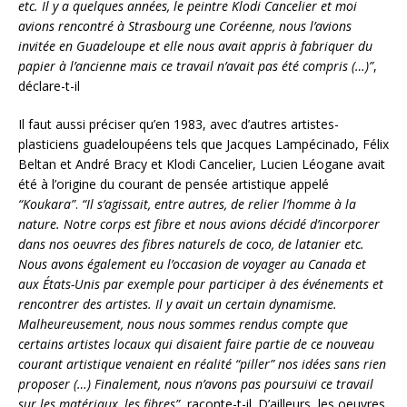
etc. Il y a quelques années, le peintre Klodi Cancelier et moi
avions rencontré à Strasbourg une Coréenne, nous l’avions
invitée en Guadeloupe et elle nous avait appris à fabriquer du
papier à l’ancienne mais ce travail n’avait pas été compris (…)”
,
déclare-t-il
Il faut aussi préciser qu’en 1983, avec d’autres artistes-
plasticiens guadeloupéens tels que Jacques Lampécinado, Félix
Beltan et André Bracy et Klodi Cancelier, Lucien Léogane avait
été à l’origine du courant de pensée artistique appelé
“Koukara”
.
“Il s’agissait, entre autres, de relier l’homme à la
nature. Notre corps est fibre et nous avions décidé d’incorporer
dans nos oeuvres des fibres naturels de coco, de latanier etc.
Nous avons également eu l’occasion de voyager au Canada et
aux États-Unis par exemple pour participer à des événements et
rencontrer des artistes. Il y avait un certain dynamisme.
Malheureusement, nous nous sommes rendus compte que
certains artistes locaux qui disaient faire partie de ce nouveau
courant artistique venaient en réalité “piller” nos idées sans rien
proposer (…) Finalement, nous n’avons pas poursuivi ce travail
sur les matériaux, les fibres”
, raconte-t-il. D’ailleurs, les oeuvres