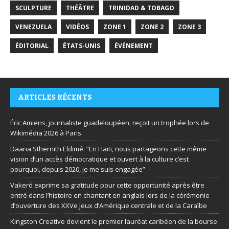
SCULPTURE
THÉÂTRE
TRINIDAD & TOBAGO
VENEZUELA
VIDÉOS
ZONE 1
ZONE 2
ZONE 3
ÉDITORIAL
ÉTATS-UNIS
ÉVÉNEMENT
ARTICLES RÉCENTS
Éric Amiens, journaliste guadeloupéen, reçoit un trophée lors de
Wikimédia 2026 à Paris
Daana Sthernith Eldimé: “En Haïti, nous partageons cette même
vision d’un accès démocratique et ouvert à la culture c’est
pourquoi, depuis 2020, je me suis engagée”
Vakeró exprime sa gratitude pour cette opportunité après être
entré dans l’histoire en chantant en anglais lors de la cérémonie
d’ouverture des XXVe Jeux d’Amérique centrale et de la Caraïbe
Kingston Creative devient le premier lauréat caribéen de la bourse