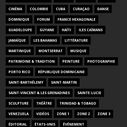
CINÉMA
COLOMBIE
CUBA
CURAÇAO
DANSE
DOMINIQUE
FORUM
FRANCE HEXAGONALE
GUADELOUPE
GUYANE
HAÏTI
ILES CAÏMANS
JAMAÏQUE
LES BAHAMAS
LITTÉRATURE
MARTINIQUE
MONTSERRAT
MUSIQUE
PATRIMOINE & TRADITION
PEINTURE
PHOTOGRAPHIE
PORTO RICO
RÉPUBLIQUE DOMINICAINE
SAINT-BARTHÉLEMY
SAINT-MARTIN
SAINT-VINCENT & LES GRENADINES
SAINTE-LUCIE
SCULPTURE
THÉÂTRE
TRINIDAD & TOBAGO
VENEZUELA
VIDÉOS
ZONE 1
ZONE 2
ZONE 3
ÉDITORIAL
ÉTATS-UNIS
ÉVÉNEMENT