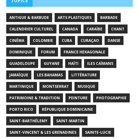
TOPICS
ANTIGUE & BARBUDE
ARTS PLASTIQUES
BARBADE
CALENDRIER CULTUREL
CANADA
CARAÏBE
CHANT
CINÉMA
COLOMBIE
CUBA
CURAÇAO
DANSE
DOMINIQUE
FORUM
FRANCE HEXAGONALE
GUADELOUPE
GUYANE
HAÏTI
ILES CAÏMANS
JAMAÏQUE
LES BAHAMAS
LITTÉRATURE
MARTINIQUE
MONTSERRAT
MUSIQUE
PATRIMOINE & TRADITION
PEINTURE
PHOTOGRAPHIE
PORTO RICO
RÉPUBLIQUE DOMINICAINE
SAINT-BARTHÉLEMY
SAINT-MARTIN
SAINT-VINCENT & LES GRENADINES
SAINTE-LUCIE