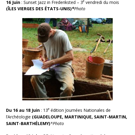
e
16 Juin
:
Sunset Jazz in Frederiksted – 3
vendredi du mois
(
ÎLES VIERGES DES ÉTATS-UNIS
)
*
Photo
e
Du 16 au 18 Juin
:
13
édition Journées Nationales de
l’Archéologie
(GUADELOUPE, MARTINIQUE, SAINT-MARTIN,
SAINT-BARTHÉLEMY)
*
Photo