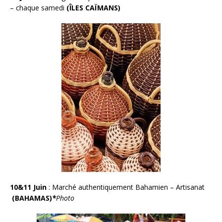
– chaque samedi
(ÎLES CAÏMANS)
10&11 Juin
:
Marché authentiquement Bahamien – Artisanat
(BAHAMAS)
*
Photo