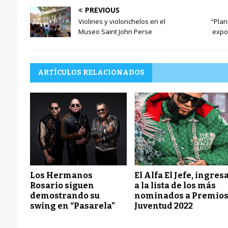
PREVIOUS
Violines y violonchelos en el
“Plan
Museo Saint John Perse
expo
ARTÍCULOS RELACIONADOS
Los Hermanos
El Alfa El Jefe, ingres
Rosario siguen
a la lista de los más
demostrando su
nominados a Premio
swing en “Pasarela”
Juventud 2022