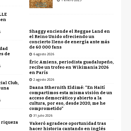
LLE
 en
Shaggy enciende el Reggae Land en
6
el Reino Unido ofreciendo un
concierto lleno de energía ante más
de 60 000 fans
udad
es de
6 agosto 2026
Éric Amiens, periodista guadalupeño,
6
recibe un trofeo en Wikimania 2026
en París
2 agosto 2026
ial Club,
Daana Sthernith Eldimé: “En Haití
 una
compartimos esta misma visión de un
acceso democrático y abierto a la
6
cultura, por eso, desde 2020, me he
comprometido”
31 julio 2026
 riqueza
Vakeró agradece oportunidad tras
hacer historia cantando en inglés