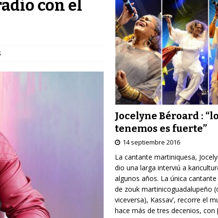
radio con el
S
Jocelyne Béroard : “l
tenemos es fuerte”
14 septiembre 2016
La cantante martiniquesa, Jocel
dio una larga interviú a karicultu
algunos años. La única cantante
de zouk martinicoguadalupeño (
viceversa), Kassav’, recorre el 
hace más de tres decenios, con