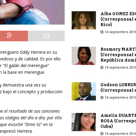
Alba GOMEZ E
(Corresponsal 
Rico)
14 septiembre 201
Rosmery MART
erenguero Eddy Herrera es su
(Corresponsal 
vedoso y
de calidad.
Es por ello
República dom
e “El galán del merengue”
14 septiembre 201
n la base en merengue.
dy demuestra una vez su
Godson LUBRU
(Corresponsal e
z bajo el concepto y producción
14 septiembre 201
e el resultado de sus canciones
Amelia DUARTE
 códigos del día a día; por ello
ROSA (Corresp
 que escuché “Dime tú” en la
Cuba)
 expresó Herrera.
14 septiembre 201