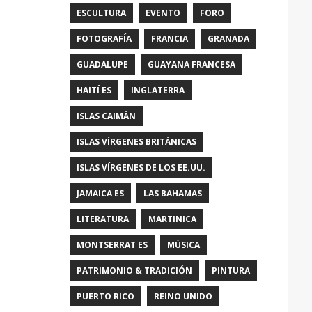
ESCULTURA
EVENTO
FORO
FOTOGRAFÍA
FRANCIA
GRANADA
GUADALUPE
GUAYANA FRANCESA
HAITÍ ES
INGLATERRA
ISLAS CAIMÁN
ISLAS VÍRGENES BRITÁNICAS
ISLAS VÍRGENES DE LOS EE.UU.
JAMAICA ES
LAS BAHAMAS
LITERATURA
MARTINICA
MONTSERRAT ES
MÚSICA
PATRIMONIO & TRADICIÓN
PINTURA
PUERTO RICO
REINO UNIDO