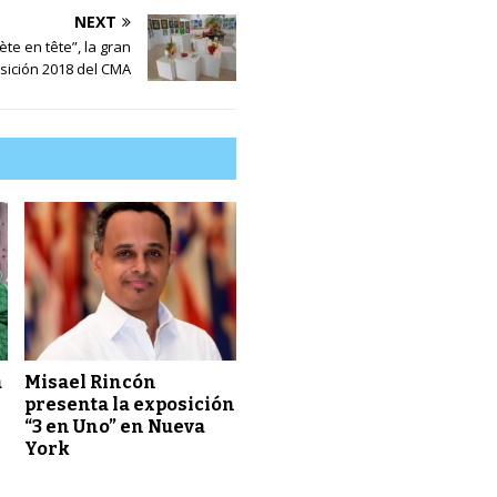
NEXT
ète en tête”, la gran
sición 2018 del CMA
a
Misael Rincón
presenta la exposición
s
“3 en Uno” en Nueva
York