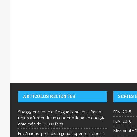
ARTÍCULOS RECIENTES
SERIES 
Shaggy enciende el Reggae Land en el Reino
FEMI 2015
Unido ofreciendo un concierto lleno de energía
FEMI 2016
ante más de 60 000 fans
Mémorial AC
Éric Amiens, periodista guadalupeño, recibe un