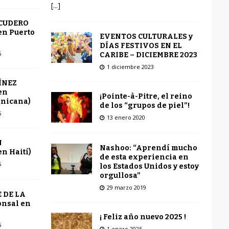
[...]
SCUDERO
en Puerto
EVENTOS CULTURALES y
DÍAS FESTIVOS EN EL
6
CARIBE – DICIEMBRE 2023
1 diciembre 2023
ÍNEZ
en
¡Pointe-à-Pitre, el reino
inicana)
de los “grupos de piel”!
6
13 enero 2020
N
Nashoo: “Aprendí mucho
n Haití)
de esta experiencia en
6
los Estados Unidos y estoy
orgullosa”
29 marzo 2019
 DE LA
onsal en
¡ Feliz año nuevo 2025 !
6
1 enero 2025