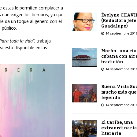
ue estas le permiten complacer a
s que exigen los tiempos, ya que
Évelyne CHAVI
(Redactora Jefe
le da un toque al genero con el
Guadalupe)
 público.
14 septiembre 201
Para toda la vida”
, trabaja
 está disponible en las
Morón : una ci
cubana con air
tradición
14 septiembre 201
Buena Vista Soc
mucho más que
leyenda
14 septiembre 201
El Caribe, una
extraordinaria
literaria