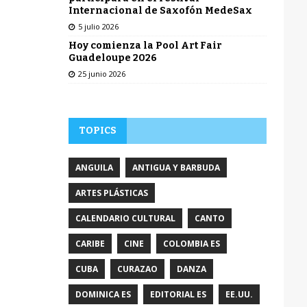
Internacional de Saxofón MedeSax
5 julio 2026
Hoy comienza la Pool Art Fair
Guadeloupe 2026
25 junio 2026
TOPICS
ANGUILA
ANTIGUA Y BARBUDA
ARTES PLÁSTICAS
CALENDARIO CULTURAL
CANTO
CARIBE
CINE
COLOMBIA ES
CUBA
CURAZAO
DANZA
DOMINICA ES
EDITORIAL ES
EE.UU.