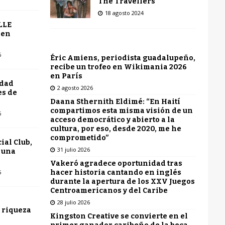
The Travellers
18 agosto 2024
LLE
 en
6
Éric Amiens, periodista guadalupeño,
recibe un trofeo en Wikimania 2026
en París
udad
2 agosto 2026
es de
Daana Sthernith Eldimé: “En Haití
compartimos esta misma visión de un
6
acceso democrático y abierto a la
cultura, por eso, desde 2020, me he
comprometido”
ial Club,
31 julio 2026
 una
Vakeró agradece oportunidad tras
hacer historia cantando en inglés
6
durante la apertura de los XXV Juegos
Centroamericanos y del Caribe
28 julio 2026
 riqueza
Kingston Creative se convierte en el