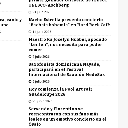
primer ganador caribeño de la beca
6
UNESCO-Aschberg
23 julio 2026
Nacho Estrella presenta concierto
ca, canto y
“Bachata bohemia” en Hard Rock Café
lupe
11 julio 2026
6
Maestro Ka Jocelyn Hubbel, apodado
“Lenlen”, nos necesita para poder
comer
7 julio 2026
Saxofonista dominicana Nayade,
participará en el Festival
Internacional de Saxofón MedeSax
5 julio 2026
Hoy comienza la Pool Art Fair
Guadeloupe 2026
25 junio 2026
Servando y Florentino se
reencontraron con sus fans más
leales en un emotivo concierto en el
Óvalo