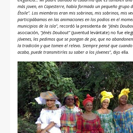
más joven, en Capesterre, había formado un pequeño grupo de
Étoile”. Los miembros eran mis sobrinas, mis sobrinos, mis vec
particip
á
bamos
en las animaciones en los podios en el moment
municipios de la isla”
, recordó la presidenta de
“Jénès Doubo
asociación,
“Jénès Doubout”
(Juventud levántate) no fue eleg
jóvenes, les pedimos que se pongan de pie, que no abandonen 
la tradición y que tomen el relevo. Siempre pensé que cuando 
acaba, puede transmitirles su saber a los jóvenes”
, dijo ella.