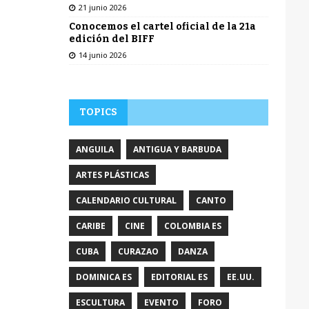
21 junio 2026
Conocemos el cartel oficial de la 21a
edición del BIFF
14 junio 2026
TOPICS
ANGUILA
ANTIGUA Y BARBUDA
ARTES PLÁSTICAS
CALENDARIO CULTURAL
CANTO
CARIBE
CINE
COLOMBIA ES
CUBA
CURAZAO
DANZA
DOMINICA ES
EDITORIAL ES
EE.UU.
ESCULTURA
EVENTO
FORO