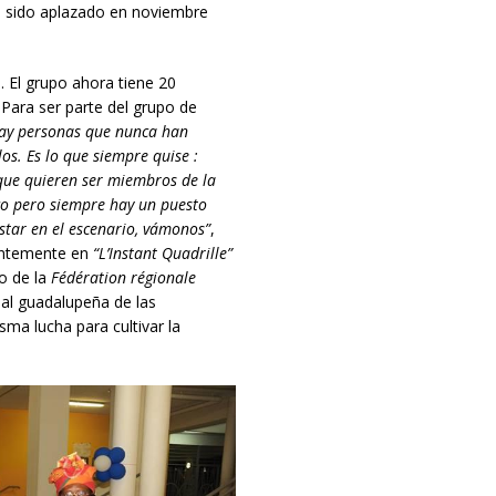
a sido aplazado en noviembre
. El grupo ahora tiene 20
Para ser parte del grupo de
ay personas que nunca han
l
os. Es lo que siempre quise :
que quieren ser miembros de la
co pero siempre hay un puesto
tar en el escenario, v
á
monos”
,
entemente en
“L’Instant Quadrille”
eo de la
Fédération régionale
al guadalupeña de las
isma lucha para cultivar la