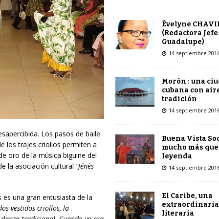
Évelyne CHAVI
(Redactora Jefe
Guadalupe)
14 septiembre 201
Morón : una ci
cubana con air
tradición
14 septiembre 201
esapercibida. Los pasos de baile
Buena Vista Soc
e los trajes criollos permiten a
mucho más que
e oro de la música biguine del
leyenda
e la asociación cultural
“Jénès
14 septiembre 201
El Caribe, una
s es una gran entusiasta de la
extraordinaria
s vestidos criollos, la
literaria
 danza tradicional. Cuando yo era