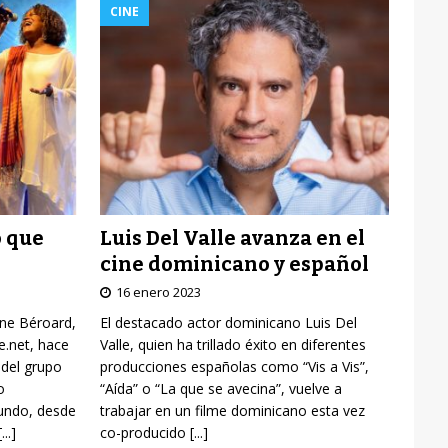
CINE
Luis Del Valle avanza en el
o que
cine dominicano y español
16 enero 2023
El destacado actor dominicano Luis Del
yne Béroard,
Valle, quien ha trillado éxito en diferentes
re.net, hace
producciones españolas como “Vis a Vis”,
 del grupo
“Aída” o “La que se avecina”, vuelve a
o
trabajar en un filme dominicano esta vez
mundo, desde
co-producido
[...]
[...]