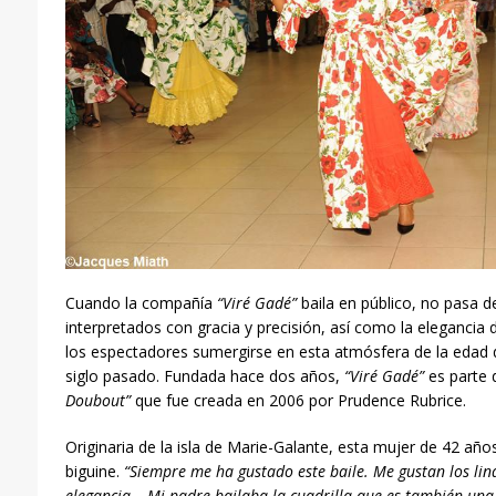
Cuando la compañía
“Viré Gadé”
baila en público, no pasa d
interpretados con gracia y precisión, así como la elegancia d
los espectadores sumergirse en esta atmósfera de la edad d
siglo pasado. Fundada hace dos años,
“Viré Gadé”
es parte d
Doubout”
que fue creada en 2006 por Prudence Rubrice.
Originaria de la isla de Marie-Galante, esta mujer de 42 año
biguine.
“Siempre me ha gustado este baile. Me gustan los lindo
elegancia… Mi padre bailaba la cuadrilla que es también una