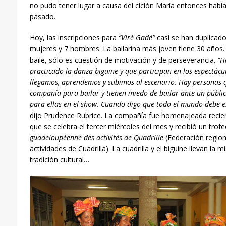
no pudo tener lugar a causa del ciclón María entonces habí
pasado.
Hoy, las inscripciones para
“Viré Gadé”
casi se han duplicado
mujeres y 7 hombres. La bailarína más joven tiene 30 años. 
baile, sólo es cuestión de motivación y de perseverancia.
“H
practicado la danza biguine y que participan en los espect
á
cu
llegamos, aprendemos y subimos al escenario. Hay personas 
compañía para bailar y tienen miedo de bailar ante un públi
para ellas en el show. Cuando digo que todo el mundo debe es
dijo Prudence Rubrice. La compañía fue homenajeada reci
que se celebra el tercer miércoles del mes y recibió un trof
guadeloupéenne des activités de Quadrille
(Federación region
actividades de Cuadrilla). La cuadrilla y el biguine llevan la m
tradición cultural…