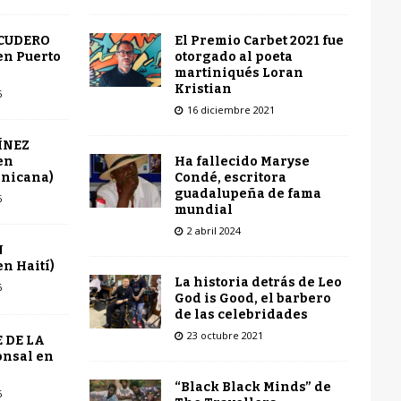
El Premio Carbet 2021 fue
SCUDERO
otorgado al poeta
en Puerto
martiniqués Loran
Kristian
6
16 diciembre 2021
ÍNEZ
Ha fallecido Maryse
en
Condé, escritora
inicana)
guadalupeña de fama
6
mundial
2 abril 2024
N
n Haití)
La historia detrás de Leo
6
God is Good, el barbero
de las celebridades
23 octubre 2021
 DE LA
onsal en
“Black Black Minds” de
6