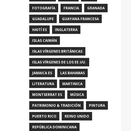
FOTOGRAFÍA
FRANCIA
GRANADA
GUADALUPE
GUAYANA FRANCESA
HAITÍ ES
INGLATERRA
ISLAS CAIMÁN
ISLAS VÍRGENES BRITÁNICAS
ISLAS VÍRGENES DE LOS EE.UU.
JAMAICA ES
LAS BAHAMAS
LITERATURA
MARTINICA
MONTSERRAT ES
MÚSICA
PATRIMONIO & TRADICIÓN
PINTURA
PUERTO RICO
REINO UNIDO
REPÚBLICA DOMINICANA