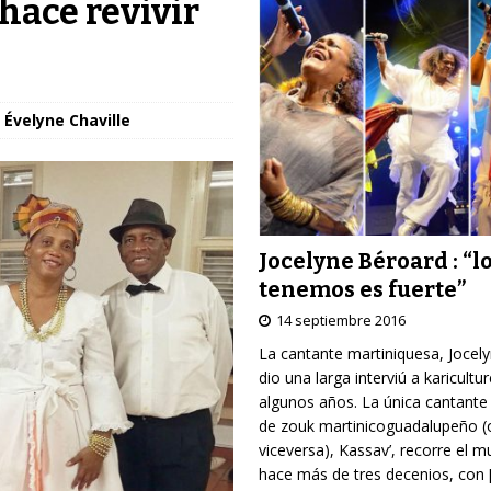
hace revivir
 Évelyne Chaville
Jocelyne Béroard : “l
tenemos es fuerte”
14 septiembre 2016
La cantante martiniquesa, Jocel
dio una larga interviú a karicultu
algunos años. La única cantante
de zouk martinicoguadalupeño (
viceversa), Kassav’, recorre el 
hace más de tres decenios, con