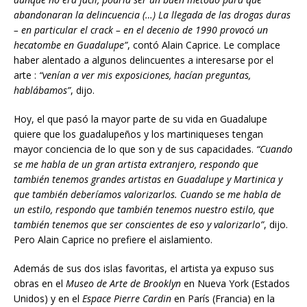
abandonaran la delincuencia (…) La llegada de las drogas duras
– en particular el crack – en el decenio de 1990 provoc
ó
un
hecatombe en Guadalupe”
, contó Alain Caprice. Le complace
haber alentado a algunos delincuentes a interesarse por el
arte :
“ven
í
an
a ver mis exposiciones, hac
í
a
n preguntas,
habl
á
ba
mos”
, dijo.
Hoy, el que pasó la mayor parte de su vida en Guadalupe
quiere que los guadalupeños y los martiniqueses tengan
mayor conciencia de lo que son y de sus capacidades.
“Cuando
se me habla de un gran artista extranjero, respondo que
también tenemos grandes artistas en Guadalupe y Martinica y
que también deberíamos valorizarlos. Cuando se me habla de
un estilo, respondo que también tenemos nuestro estilo, que
también tenemos que ser conscientes de eso y valorizarlo”
, dijo.
Pero Alain Caprice no prefiere el aislamiento.
Además de sus dos islas favoritas, el artista ya expuso sus
obras en el
Museo de Arte de Brooklyn
en Nueva York (Estados
Unidos) y en el
Espace Pierre Cardin
en París (Francia) en la