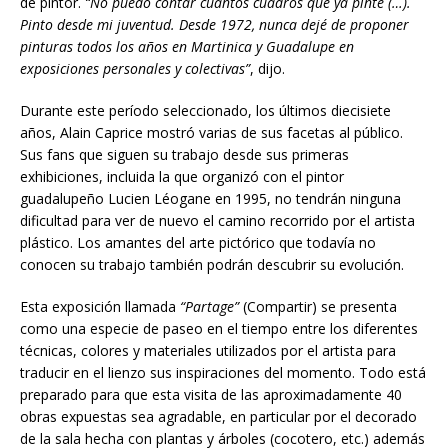
de pintor.
“No puedo contar cu
á
ntos
cuadros que ya pinté (…).
Pinto desde mi juventud. Desde 1972, nunca dejé de proponer
pinturas todos los años en Martinica y Guadalupe en
exposiciones personales y colectivas”
, dijo.
Durante este período seleccionado, los últimos diecisiete
años, Alain Caprice mostró varias de sus facetas al público.
Sus fans que siguen su trabajo desde sus primeras
exhibiciones, incluida la que organizó con el pintor
guadalupeño Lucien Léogane en 1995, no tendrán ninguna
dificultad para ver de nuevo el camino recorrido por el artista
plástico. Los amantes del arte pictórico que todavía no
conocen su trabajo también podrán descubrir su evolución.
Esta exposición llamada
“Partage”
(Compartir) se presenta
como una especie de paseo en el tiempo entre los diferentes
técnicas, colores y materiales utilizados por el artista para
traducir en el lienzo sus inspiraciones del momento. Todo está
preparado para que esta visita de las aproximadamente 40
obras expuestas sea agradable, en particular por el decorado
de la sala hecha con plantas y árboles (cocotero, etc.) además