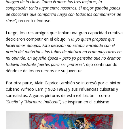
imagen de la clase. Como éramos los tres mejores, la
competici
ó
n
ten
í
a lugar
entre nosotros. El mejor ganaba panes
de chocolate que compart
í
a luego c
on todos los compañeros de
clase”
, recordó riéndose.
Luego, los tres amigos que tenían una gran capacidad creativa
decidieron competir en el dibujo.
“Fui yo quien propuse que
hiciéramos dibujos. Esta decisión no estaba vinculada con el
precio del material – los tubos de pintura no eran muy caros en
mi opinión, en aquella época – pero yo pensaba que no éramos
todavía bastante fuertes para ser pintores”
, dijo continuando
riéndose de los recuerdos de su juventud.
Por otra parte, Alain Caprice también se interesó por el pintor
cubano Wifrido Lam (1902-1982) y sus influencias cubistas y
surrealistas. Algunas pinturas de esta exhibición – como
“Sueño”
y
“Murmure indécent”
, se inspiran en el cubismo.