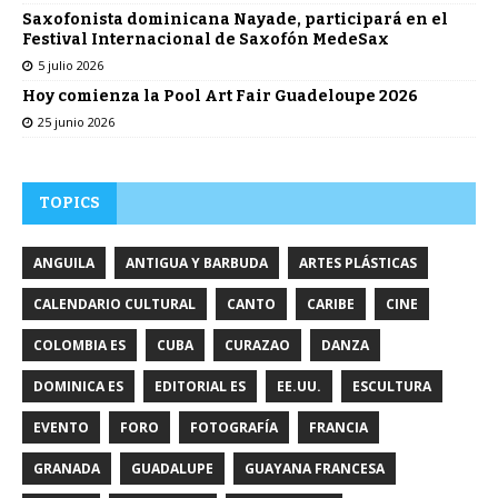
Saxofonista dominicana Nayade, participará en el
Festival Internacional de Saxofón MedeSax
5 julio 2026
Hoy comienza la Pool Art Fair Guadeloupe 2026
25 junio 2026
TOPICS
ANGUILA
ANTIGUA Y BARBUDA
ARTES PLÁSTICAS
CALENDARIO CULTURAL
CANTO
CARIBE
CINE
COLOMBIA ES
CUBA
CURAZAO
DANZA
DOMINICA ES
EDITORIAL ES
EE.UU.
ESCULTURA
EVENTO
FORO
FOTOGRAFÍA
FRANCIA
GRANADA
GUADALUPE
GUAYANA FRANCESA