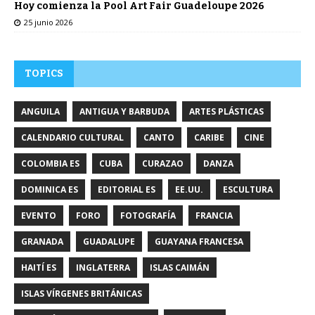
Hoy comienza la Pool Art Fair Guadeloupe 2026
25 junio 2026
TOPICS
ANGUILA
ANTIGUA Y BARBUDA
ARTES PLÁSTICAS
CALENDARIO CULTURAL
CANTO
CARIBE
CINE
COLOMBIA ES
CUBA
CURAZAO
DANZA
DOMINICA ES
EDITORIAL ES
EE.UU.
ESCULTURA
EVENTO
FORO
FOTOGRAFÍA
FRANCIA
GRANADA
GUADALUPE
GUAYANA FRANCESA
HAITÍ ES
INGLATERRA
ISLAS CAIMÁN
ISLAS VÍRGENES BRITÁNICAS