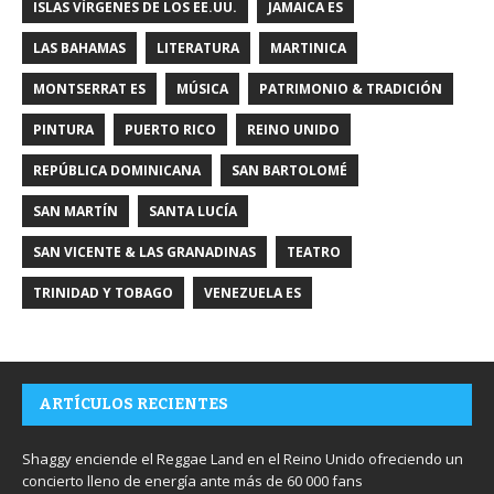
ISLAS VÍRGENES DE LOS EE.UU.
JAMAICA ES
LAS BAHAMAS
LITERATURA
MARTINICA
MONTSERRAT ES
MÚSICA
PATRIMONIO & TRADICIÓN
PINTURA
PUERTO RICO
REINO UNIDO
REPÚBLICA DOMINICANA
SAN BARTOLOMÉ
SAN MARTÍN
SANTA LUCÍA
SAN VICENTE & LAS GRANADINAS
TEATRO
TRINIDAD Y TOBAGO
VENEZUELA ES
ARTÍCULOS RECIENTES
Shaggy enciende el Reggae Land en el Reino Unido ofreciendo un
concierto lleno de energía ante más de 60 000 fans