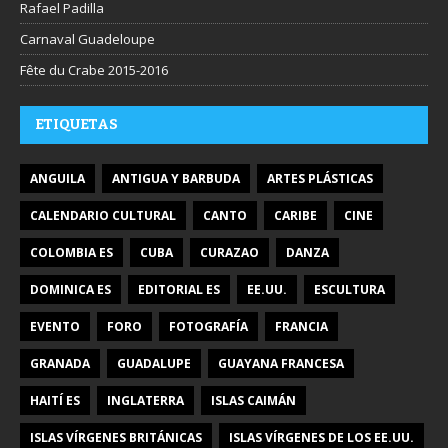
Rafael Padilla
Carnaval Guadeloupe
Fête du Crabe 2015-2016
ETIQUETAS
ANGUILA
ANTIGUA Y BARBUDA
ARTES PLÁSTICAS
CALENDARIO CULTURAL
CANTO
CARIBE
CINE
COLOMBIA ES
CUBA
CURAZAO
DANZA
DOMINICA ES
EDITORIAL ES
EE.UU.
ESCULTURA
EVENTO
FORO
FOTOGRAFÍA
FRANCIA
GRANADA
GUADALUPE
GUAYANA FRANCESA
HAITÍ ES
INGLATERRA
ISLAS CAIMÁN
ISLAS VÍRGENES BRITÁNICAS
ISLAS VÍRGENES DE LOS EE.UU.