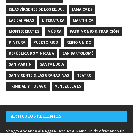
ISLAS VÍRGENES DE LOS EE.UU.
JAMAICA ES
LAS BAHAMAS
LITERATURA
MARTINICA
MONTSERRAT ES
MÚSICA
PATRIMONIO & TRADICIÓN
PINTURA
PUERTO RICO
REINO UNIDO
REPÚBLICA DOMINICANA
SAN BARTOLOMÉ
SAN MARTÍN
SANTA LUCÍA
SAN VICENTE & LAS GRANADINAS
TEATRO
TRINIDAD Y TOBAGO
VENEZUELA ES
ARTÍCULOS RECIENTES
Shaggy enciende el Reggae Land en el Reino Unido ofreciendo un