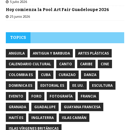
5 julio 2026
Hoy comienza la Pool Art Fair Guadeloupe 2026
25 junio 2026
TOPICS
ANGUILA
ANTIGUA Y BARBUDA
ARTES PLÁSTICAS
CALENDARIO CULTURAL
CANTO
CARIBE
CINE
COLOMBIA ES
CUBA
CURAZAO
DANZA
DOMINICA ES
EDITORIAL ES
EE.UU.
ESCULTURA
EVENTO
FORO
FOTOGRAFÍA
FRANCIA
GRANADA
GUADALUPE
GUAYANA FRANCESA
HAITÍ ES
INGLATERRA
ISLAS CAIMÁN
ISLAS VÍRGENES BRITÁNICAS