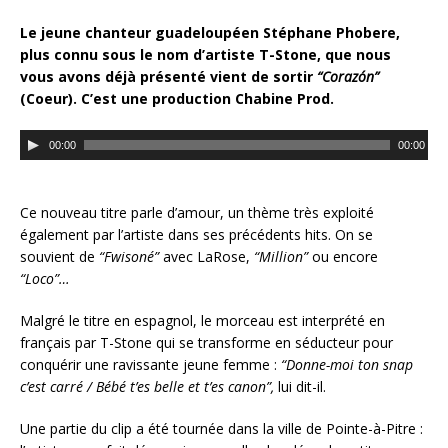
Le jeune chanteur guadeloupéen Stéphane Phobere,
plus connu sous le nom d’artiste T-Stone, que nous
vous avons déjà présenté vient de sortir
“Coraz
ó
n”
(Coeur). C’est une production Chabine Prod.
L
00:00
00:00
e
c
t
Ce nouveau titre parle d’amour, un thème très exploité
e
également par l’artiste dans ses précédents hits. On se
u
souvient de
“Fwisoné”
avec LaRose,
“Million”
ou encore
r
“Loco”…
a
u
Malgré le titre en espagnol, le morceau est interprété en
d
français par T-Stone qui se transforme en séducteur pour
i
conquérir une ravissante jeune femme :
“
Donne-moi ton snap
o
c’est carré / Bébé t’es belle et t’es canon”,
lui dit-il.
Une partie du clip a été tournée dans la ville de Pointe-à-Pitre :