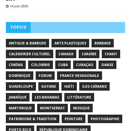
14 juin 2026
TOPICS
ANTIGUE & BARBUDE
ARTS PLASTIQUES
BARBADE
CALENDRIER CULTUREL
CANADA
CARAÏBE
CHANT
CINÉMA
COLOMBIE
CUBA
CURAÇAO
DANSE
DOMINIQUE
FORUM
FRANCE HEXAGONALE
GUADELOUPE
GUYANE
HAÏTI
ILES CAÏMANS
JAMAÏQUE
LES BAHAMAS
LITTÉRATURE
MARTINIQUE
MONTSERRAT
MUSIQUE
PATRIMOINE & TRADITION
PEINTURE
PHOTOGRAPHIE
PORTO RICO
RÉPUBLIQUE DOMINICAINE