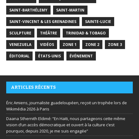
SAINT-BARTHÉLEMY
SAINT-MARTIN
SAINT-VINCENT & LES GRENADINES
SAINTE-LUCIE
SCULPTURE
THÉÂTRE
TRINIDAD & TOBAGO
VENEZUELA
VIDÉOS
ZONE 1
ZONE 2
ZONE 3
ÉDITORIAL
ÉTATS-UNIS
ÉVÉNEMENT
ARTICLES RÉCENTS
Éric Amiens, journaliste guadeloupéen, reçoit un trophée lors de
Wikimédia 2026 à Paris
Daana Sthernith Eldimé: “En Haïti, nous partageons cette même
vision d’un accès démocratique et ouvert à la culture c’est
pourquoi, depuis 2020, je me suis engagée”