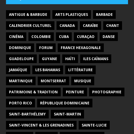
ANTIGUE & BARBUDE
ARTS PLASTIQUES
BARBADE
CALENDRIER CULTUREL
CANADA
CARAÏBE
CHANT
CINÉMA
COLOMBIE
CUBA
CURAÇAO
DANSE
DOMINIQUE
FORUM
FRANCE HEXAGONALE
GUADELOUPE
GUYANE
HAÏTI
ILES CAÏMANS
JAMAÏQUE
LES BAHAMAS
LITTÉRATURE
MARTINIQUE
MONTSERRAT
MUSIQUE
PATRIMOINE & TRADITION
PEINTURE
PHOTOGRAPHIE
PORTO RICO
RÉPUBLIQUE DOMINICAINE
SAINT-BARTHÉLEMY
SAINT-MARTIN
SAINT-VINCENT & LES GRENADINES
SAINTE-LUCIE