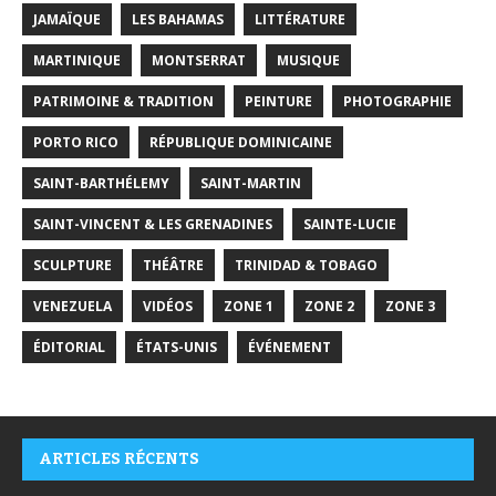
JAMAÏQUE
LES BAHAMAS
LITTÉRATURE
MARTINIQUE
MONTSERRAT
MUSIQUE
PATRIMOINE & TRADITION
PEINTURE
PHOTOGRAPHIE
PORTO RICO
RÉPUBLIQUE DOMINICAINE
SAINT-BARTHÉLEMY
SAINT-MARTIN
SAINT-VINCENT & LES GRENADINES
SAINTE-LUCIE
SCULPTURE
THÉÂTRE
TRINIDAD & TOBAGO
VENEZUELA
VIDÉOS
ZONE 1
ZONE 2
ZONE 3
ÉDITORIAL
ÉTATS-UNIS
ÉVÉNEMENT
ARTICLES RÉCENTS