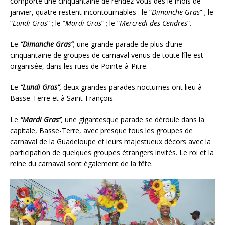
comporte une cinquantaine de rendez-vous dès le mois de
janvier, quatre restent incontournables : le “
Dimanche
Gras
” ; le
“
Lundi
Gras
” ; le “
Mardi
Gras
” ; le “
Mercredi
des
Cendres
“.
Le
“Dimanche Gras”
,
une grande parade de plus d’une
cinquantaine de groupes de carnaval venus de toute l’île est
organisée, dans les rues de Pointe-à-Pitre.
Le
“Lundi Gras”
,
deux grandes parades nocturnes ont lieu à
Basse-Terre et à Saint-François.
Le
“Mardi Gras”
,
une gigantesque parade se déroule dans la
capitale, Basse-Terre, avec presque tous les groupes de
carnaval de la Guadeloupe et leurs majestueux décors avec la
participation de quelques groupes étrangers invités. Le roi et la
reine du carnaval sont également de la fête.