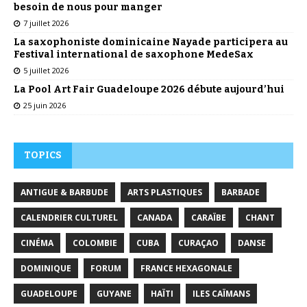
besoin de nous pour manger
7 juillet 2026
La saxophoniste dominicaine Nayade participera au
Festival international de saxophone MedeSax
5 juillet 2026
La Pool Art Fair Guadeloupe 2026 débute aujourd’hui
25 juin 2026
TOPICS
ANTIGUE & BARBUDE
ARTS PLASTIQUES
BARBADE
CALENDRIER CULTUREL
CANADA
CARAÏBE
CHANT
CINÉMA
COLOMBIE
CUBA
CURAÇAO
DANSE
DOMINIQUE
FORUM
FRANCE HEXAGONALE
GUADELOUPE
GUYANE
HAÏTI
ILES CAÏMANS