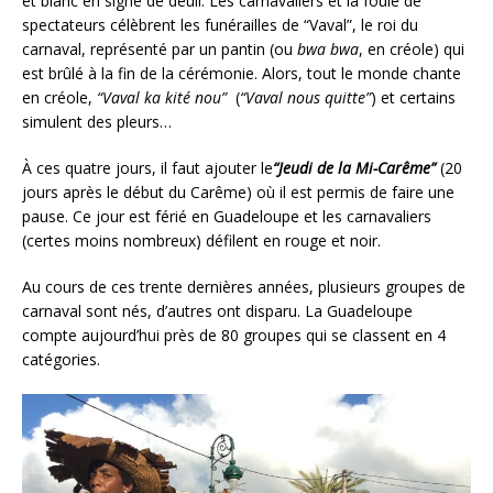
et blanc en signe de deuil. Les carnavaliers et la foule de
spectateurs célèbrent les funérailles de “Vaval”, le roi du
carnaval, représenté par un pantin (ou
bwa bwa
, en créole) qui
est brûlé à la fin de la cérémonie. Alors, tout le monde chante
en créole,
“Vaval ka kité nou”
(
“Vaval nous quitte”
) et certains
simulent des pleurs…
À ces quatre jours, il faut ajouter le
“Jeudi de la Mi-Carême”
(20
jours après le début du Carême) où il est permis de faire une
pause. Ce jour est férié en Guadeloupe et les carnavaliers
(certes moins nombreux) défilent en rouge et noir.
Au cours de ces trente dernières années, plusieurs groupes de
carnaval sont nés, d’autres ont disparu. La Guadeloupe
compte aujourd’hui près de 80 groupes qui se classent en 4
catégories.