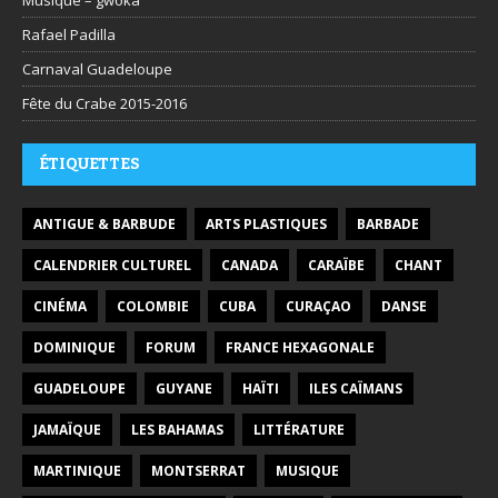
Musique – gwoka
Rafael Padilla
Carnaval Guadeloupe
Fête du Crabe 2015-2016
ÉTIQUETTES
ANTIGUE & BARBUDE
ARTS PLASTIQUES
BARBADE
CALENDRIER CULTUREL
CANADA
CARAÏBE
CHANT
CINÉMA
COLOMBIE
CUBA
CURAÇAO
DANSE
DOMINIQUE
FORUM
FRANCE HEXAGONALE
GUADELOUPE
GUYANE
HAÏTI
ILES CAÏMANS
JAMAÏQUE
LES BAHAMAS
LITTÉRATURE
MARTINIQUE
MONTSERRAT
MUSIQUE