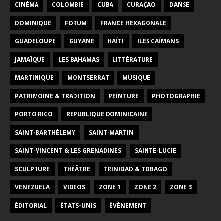
CINÉMA
COLOMBIE
CUBA
CURAÇAO
DANSE
DOMINIQUE
FORUM
FRANCE HEXAGONALE
GUADELOUPE
GUYANE
HAÏTI
ILES CAÏMANS
JAMAÏQUE
LES BAHAMAS
LITTÉRATURE
MARTINIQUE
MONTSERRAT
MUSIQUE
PATRIMOINE & TRADITION
PEINTURE
PHOTOGRAPHIE
PORTO RICO
RÉPUBLIQUE DOMINICAINE
SAINT-BARTHÉLEMY
SAINT-MARTIN
SAINT-VINCENT & LES GRENADINES
SAINTE-LUCIE
SCULPTURE
THÉÂTRE
TRINIDAD & TOBAGO
VENEZUELA
VIDÉOS
ZONE 1
ZONE 2
ZONE 3
ÉDITORIAL
ÉTATS-UNIS
ÉVÉNEMENT