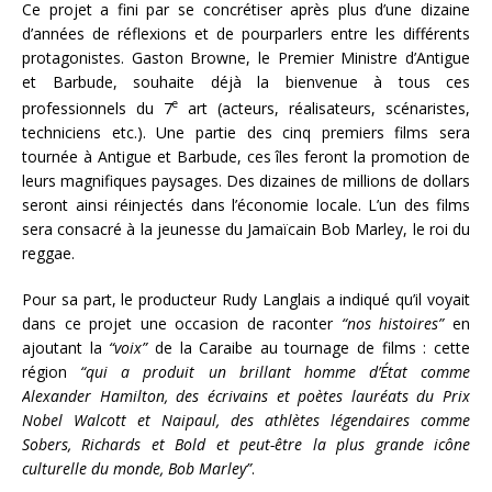
Ce projet a fini par se concrétiser après plus d’une dizaine
d’années de réflexions et de pourparlers entre les différents
protagonistes. Gaston Browne, le Premier Ministre d’Antigue
et Barbude, souhaite déjà la bienvenue à tous ces
e
professionnels du 7
art (acteurs, réalisateurs, scénaristes,
techniciens etc.). Une partie des cinq premiers films sera
tournée à Antigue et Barbude, ces îles feront la promotion de
leurs magnifiques paysages. Des dizaines de millions de dollars
seront ainsi réinjectés dans l’économie locale. L’un des films
sera consacré à la jeunesse du Jamaïcain Bob Marley, le roi du
reggae.
Pour sa part, le producteur Rudy Langlais a indiqué qu’il voyait
dans ce projet une occasion de raconter
“nos histoires”
en
ajoutant la
“voix”
de la Caraibe au tournage de films : cette
région
“qui a produit un brillant homme d’État comme
Alexander Hamilton, des écrivains et poètes lauréats du Prix
Nobel Walcott et Naipaul, des athlètes légendaires comme
Sobers, Richards et Bold et peut-être la plus grande icône
culturelle du monde, Bob Marley”
.