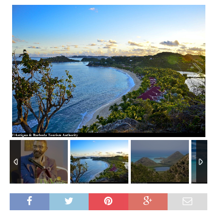
2
/
5