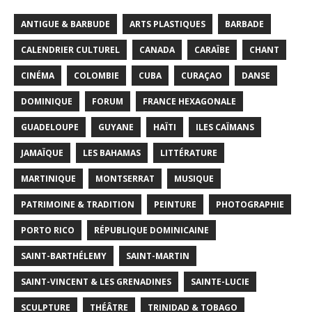
ANTIGUE & BARBUDE
ARTS PLASTIQUES
BARBADE
CALENDRIER CULTUREL
CANADA
CARAÏBE
CHANT
CINÉMA
COLOMBIE
CUBA
CURAÇAO
DANSE
DOMINIQUE
FORUM
FRANCE HEXAGONALE
GUADELOUPE
GUYANE
HAÏTI
ILES CAÏMANS
JAMAÏQUE
LES BAHAMAS
LITTÉRATURE
MARTINIQUE
MONTSERRAT
MUSIQUE
PATRIMOINE & TRADITION
PEINTURE
PHOTOGRAPHIE
PORTO RICO
RÉPUBLIQUE DOMINICAINE
SAINT-BARTHÉLEMY
SAINT-MARTIN
SAINT-VINCENT & LES GRENADINES
SAINTE-LUCIE
SCULPTURE
THÉÂTRE
TRINIDAD & TOBAGO