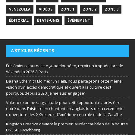
VENEZUELA
VIDÉOS
ZONE 1
ZONE 2
ZONE 3
ÉDITORIAL
ÉTATS-UNIS
ÉVÉNEMENT
ARTICLES RÉCENTS
Éric Amiens, journaliste guadeloupéen, reçoit un trophée lors de
Wikimédia 2026 à Paris
Daana Sthernith Eldimé: “En Haïti, nous partageons cette même
vision d’un accès démocratique et ouvert à la culture c’est
pourquoi, depuis 2020, je me suis engagée”
Vakeró exprime sa gratitude pour cette opportunité après être
entré dans l’histoire en chantant en anglais lors de la cérémonie
d’ouverture des XXVe Jeux d’Amérique centrale et de la Caraïbe
Kingston Creative devient le premier lauréat caribéen de la bourse
UNESCO-Aschberg