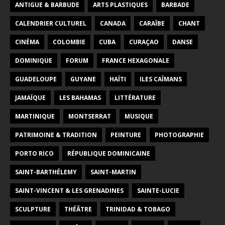
ANTIGUE & BARBUDE
ARTS PLASTIQUES
BARBADE
CALENDRIER CULTUREL
CANADA
CARAÏBE
CHANT
CINÉMA
COLOMBIE
CUBA
CURAÇAO
DANSE
DOMINIQUE
FORUM
FRANCE HEXAGONALE
GUADELOUPE
GUYANE
HAÏTI
ILES CAÏMANS
JAMAÏQUE
LES BAHAMAS
LITTÉRATURE
MARTINIQUE
MONTSERRAT
MUSIQUE
PATRIMOINE & TRADITION
PEINTURE
PHOTOGRAPHIE
PORTO RICO
RÉPUBLIQUE DOMINICAINE
SAINT-BARTHÉLEMY
SAINT-MARTIN
SAINT-VINCENT & LES GRENADINES
SAINTE-LUCIE
SCULPTURE
THÉÂTRE
TRINIDAD & TOBAGO