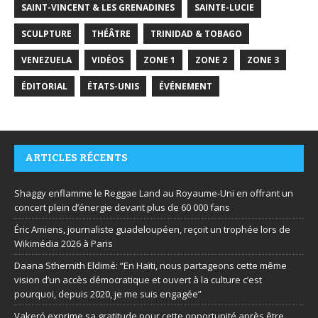
SAINT-VINCENT & LES GRENADINES
SAINTE-LUCIE
SCULPTURE
THÉÂTRE
TRINIDAD & TOBAGO
VENEZUELA
VIDÉOS
ZONE 1
ZONE 2
ZONE 3
ÉDITORIAL
ÉTATS-UNIS
ÉVÉNEMENT
ARTICLES RÉCENTS
Shaggy enflamme le Reggae Land au Royaume-Uni en offrant un
concert plein d’énergie devant plus de 60 000 fans
Éric Amiens, journaliste guadeloupéen, reçoit un trophée lors de
Wikimédia 2026 à Paris
Daana Sthernith Eldimé: “En Haïti, nous partageons cette même
vision d’un accès démocratique et ouvert à la culture c’est
pourquoi, depuis 2020, je me suis engagée”
Vakeró exprime sa gratitude pour cette opportunité après être