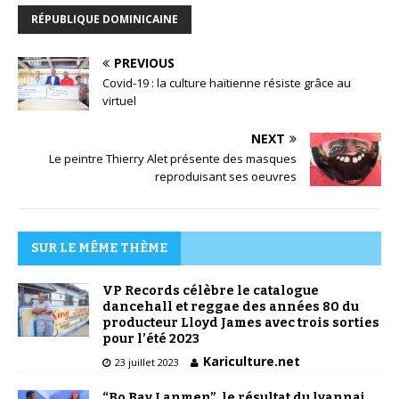
RÉPUBLIQUE DOMINICAINE
PREVIOUS
Covid-19 : la culture haïtienne résiste grâce au
virtuel
NEXT
Le peintre Thierry Alet présente des masques
reproduisant ses oeuvres
SUR LE MÊME THÈME
VP Records célèbre le catalogue
dancehall et reggae des années 80 du
producteur Lloyd James avec trois sorties
pour l’été 2023
Kariculture.net
23 juillet 2023
“Bo Bay Lanmen”, le résultat du lyannaj