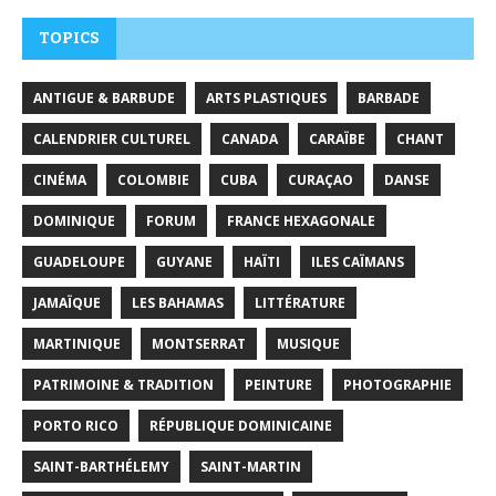
TOPICS
ANTIGUE & BARBUDE
ARTS PLASTIQUES
BARBADE
CALENDRIER CULTUREL
CANADA
CARAÏBE
CHANT
CINÉMA
COLOMBIE
CUBA
CURAÇAO
DANSE
DOMINIQUE
FORUM
FRANCE HEXAGONALE
GUADELOUPE
GUYANE
HAÏTI
ILES CAÏMANS
JAMAÏQUE
LES BAHAMAS
LITTÉRATURE
MARTINIQUE
MONTSERRAT
MUSIQUE
PATRIMOINE & TRADITION
PEINTURE
PHOTOGRAPHIE
PORTO RICO
RÉPUBLIQUE DOMINICAINE
SAINT-BARTHÉLEMY
SAINT-MARTIN