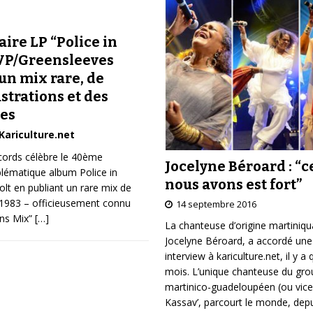
ire LP “Police in
 VP/Greensleeves
un mix rare, de
ustrations et des
tes
Kariculture.net
ords célèbre le 40ème
Jocelyne Béroard : “c
blématique album Police in
nous avons est fort”
olt en publiant un rare mix de
 1983 – officieusement connu
14 septembre 2016
ens Mix”
[…]
La chanteuse d’origine martiniqu
Jocelyne Béroard, a accordé une
interview à kariculture.net, il y a
mois. L’unique chanteuse du gr
martinico-guadeloupéen (ou vice
Kassav’, parcourt le monde, depu