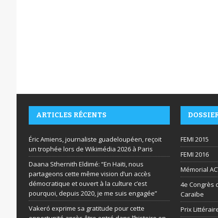
ARTICLES RÉCENTS
DOSSIE
Éric Amiens, journaliste guadeloupéen, reçoit
FEMI 2015
un trophée lors de Wikimédia 2026 à Paris
FEMI 2016
Daana Sthernith Eldimé: “En Haïti, nous
Mémorial AC
partageons cette même vision d’un accès
démocratique et ouvert à la culture c’est
4e Congrès d
pourquoi, depuis 2020, je me suis engagée”
Caraïbe
Vakeró exprime sa gratitude pour cette
Prix Littéra
opportunité après être entré dans l’histoire en