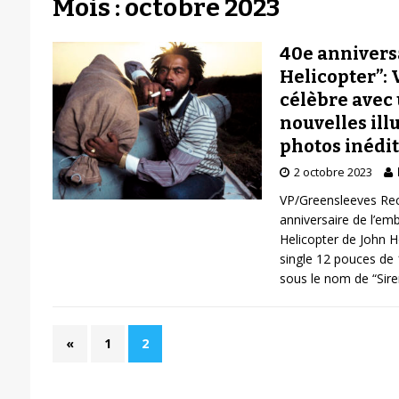
Mois : octobre 2023
40e anniversa
Helicopter”:
célèbre avec 
nouvelles ill
photos inédi
2 octobre 2023
VP/Greensleeves Rec
anniversaire de l’em
Helicopter de John H
single 12 pouces de
sous le nom de “Sir
«
1
2