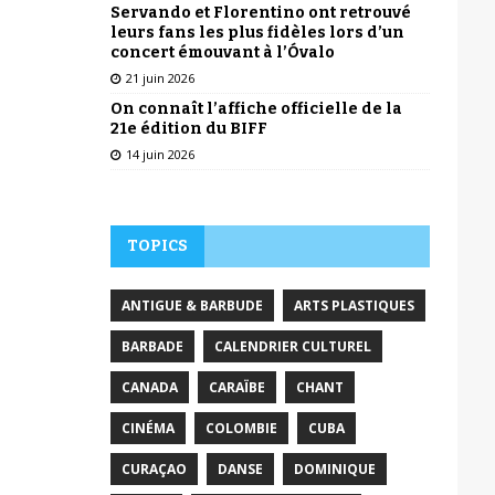
Servando et Florentino ont retrouvé
leurs fans les plus fidèles lors d’un
concert émouvant à l’Óvalo
21 juin 2026
On connaît l’affiche officielle de la
21e édition du BIFF
14 juin 2026
TOPICS
ANTIGUE & BARBUDE
ARTS PLASTIQUES
BARBADE
CALENDRIER CULTUREL
CANADA
CARAÏBE
CHANT
CINÉMA
COLOMBIE
CUBA
CURAÇAO
DANSE
DOMINIQUE