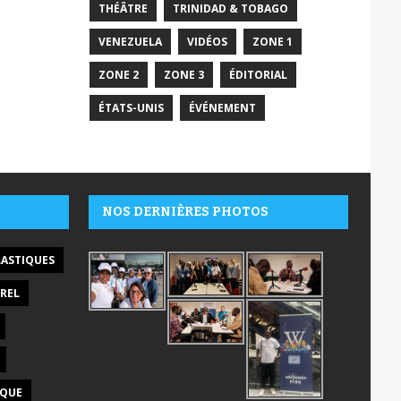
THÉÂTRE
TRINIDAD & TOBAGO
VENEZUELA
VIDÉOS
ZONE 1
ZONE 2
ZONE 3
ÉDITORIAL
ÉTATS-UNIS
ÉVÉNEMENT
NOS DERNIÈRES PHOTOS
LASTIQUES
REL
IQUE