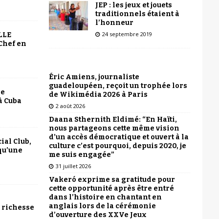
JEP : les jeux et jouets
traditionnels étaient à
l’honneur
24 septembre 2019
LLE
Chef en
Éric Amiens, journaliste
guadeloupéen, reçoit un trophée lors
le
de Wikimédia 2026 à Paris
à Cuba
2 août 2026
Daana Sthernith Eldimé: “En Haïti,
nous partageons cette même vision
d’un accès démocratique et ouvert à la
ial Club,
culture c’est pourquoi, depuis 2020, je
qu’une
me suis engagée”
31 juillet 2026
Vakeró exprime sa gratitude pour
cette opportunité après être entré
dans l’histoire en chantant en
anglais lors de la cérémonie
 richesse
d’ouverture des XXVe Jeux