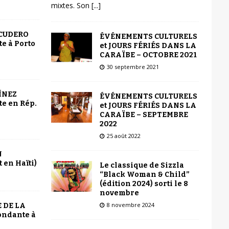
mixtes. Son
[...]
SCUDERO
ÉVÉNEMENTS CULTURELS
e à Porto
et JOURS FÉRIÉS DANS LA
CARAÏBE – OCTOBRE 2021
30 septembre 2021
ÍNEZ
ÉVÉNEMENTS CULTURELS
e en Rép.
et JOURS FÉRIÉS DANS LA
CARAÏBE – SEPTEMBRE
2022
25 août 2022
N
 en Haïti)
Le classique de Sizzla
“Black Woman & Child”
(édition 2024) sorti le 8
novembre
8 novembre 2024
 DE LA
ondante à