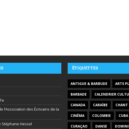
RS
ÉTIQUETTES
ANTIGUE & BARBUDE
ARTS P
BARBADE
CALENDRIER CULTU
Te
CANADA
CARAÏBE
CHANT
e l’Association des Écrivains de la
CINÉMA
COLOMBIE
CUBA
ire Stéphane Hessel
CURAÇAO
DANSE
DOMIN