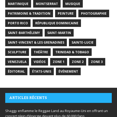
MARTINIQUE
MONTSERRAT
MUSIQUE
PATRIMOINE & TRADITION
PEINTURE
PHOTOGRAPHIE
PORTO RICO
RÉPUBLIQUE DOMINICAINE
SAINT-BARTHÉLEMY
SAINT-MARTIN
SAINT-VINCENT & LES GRENADINES
SAINTE-LUCIE
SCULPTURE
THÉÂTRE
TRINIDAD & TOBAGO
VENEZUELA
VIDÉOS
ZONE 1
ZONE 2
ZONE 3
ÉDITORIAL
ÉTATS-UNIS
ÉVÉNEMENT
ARTICLES RÉCENTS
Shaggy enflamme le Reggae Land au Royaume-Uni en offrant un
concert plein d’énergie devant plus de 60 000 fans