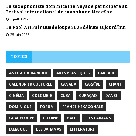
La saxophoniste dominicaine Nayade participera au
Festival international de saxophone MedeSax
5 juillet 2026
La Pool Art Fair Guadeloupe 2026 débute aujourd’hui
25 juin 2026
TOPICS
ANTIGUE & BARBUDE
ARTS PLASTIQUES
BARBADE
CALENDRIER CULTUREL
CANADA
CARAÏBE
CHANT
CINÉMA
COLOMBIE
CUBA
CURAÇAO
DANSE
DOMINIQUE
FORUM
FRANCE HEXAGONALE
GUADELOUPE
GUYANE
HAÏTI
ILES CAÏMANS
JAMAÏQUE
LES BAHAMAS
LITTÉRATURE