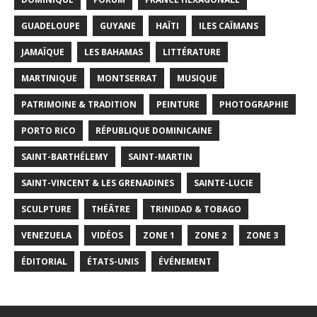
GUADELOUPE
GUYANE
HAÏTI
ILES CAÏMANS
JAMAÏQUE
LES BAHAMAS
LITTÉRATURE
MARTINIQUE
MONTSERRAT
MUSIQUE
PATRIMOINE & TRADITION
PEINTURE
PHOTOGRAPHIE
PORTO RICO
RÉPUBLIQUE DOMINICAINE
SAINT-BARTHÉLEMY
SAINT-MARTIN
SAINT-VINCENT & LES GRENADINES
SAINTE-LUCIE
SCULPTURE
THÉÂTRE
TRINIDAD & TOBAGO
VENEZUELA
VIDÉOS
ZONE 1
ZONE 2
ZONE 3
ÉDITORIAL
ÉTATS-UNIS
ÉVÉNEMENT