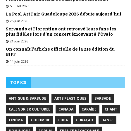
5 juillet 2026
La Pool Art Fair Guadeloupe 2026 débute aujourd’hui
25 juin 2026
Servando et Florentino ont retrouvé leurs fans les
plus fidèles lors d’un concert émouvant à l’Óvalo
21 juin 2026
On connaît l’affiche officielle de la 21e édition du
BIFF
14 juin 2026
TOPICS
ANTIGUE & BARBUDE
ARTS PLASTIQUES
BARBADE
CALENDRIER CULTUREL
CANADA
CARAÏBE
CHANT
CINÉMA
COLOMBIE
CUBA
CURAÇAO
DANSE
DOMINIQUE
FORUM
FRANCE HEXAGONALE