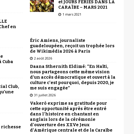
et JOURS FÉRIÉS DANS LA
CARAÏBE – MARS 2021
1 mars 2021
LLE
Chef en
Éric Amiens, journaliste
guadeloupéen, reçoit un trophée lors
de Wikimédia 2026 à Paris
le
2 août 2026
à Cuba
Daana Sthernith Eldimé: “En Haïti,
nous partageons cette même vision
d’un accès démocratique et ouvert à la
culture c’est pourquoi, depuis 2020, je
ial Club,
me suis engagée”
qu’une
31 juillet 2026
Vakeró exprime sa gratitude pour
cette opportunité après être entré
dans l’histoire en chantant en
anglais lors de la cérémonie
d’ouverture des XXVe Jeux
 richesse
d’Amérique centrale et de la Caraïbe