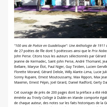
“100 ans de Poésie en Guadeloupe”- Une Anthologie de 1911 
de 27 poètes de l’île dont 5 poétesses ainsi que le
Prix Nobel
John Perse. Citons tous les auteurs sélectionnés par Gérard L
Jeanne de Kermadec, Saint-John Perse, André Thomarel, Jea
Bellaire, Maryse Élot, Paul Niger, Guy Tirolien, Lucien Gervi
Florette Morand, Gérard Delisle, Willy Alante-Lima, Lucie Juli
Sonny Rupaire, Ernest Moutoussamy, Max Rippon, Max Jea
Maximin, Ernest Pépin, Joël Girard, Daniel Radford, Gerty D
Cet ouvrage de près de 200 pages dont la préface a été rédi
émérite au
Trinity College
à Dublin en Irlande comporte éga
de chaque auteur, des notes sur les faits historiques de la 