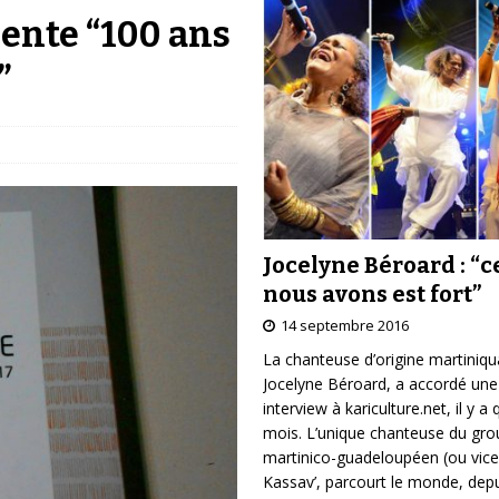
sente “100 ans
”
Jocelyne Béroard : “c
nous avons est fort”
14 septembre 2016
La chanteuse d’origine martiniqu
Jocelyne Béroard, a accordé une
interview à kariculture.net, il y a
mois. L’unique chanteuse du gr
martinico-guadeloupéen (ou vice
Kassav’, parcourt le monde, depu