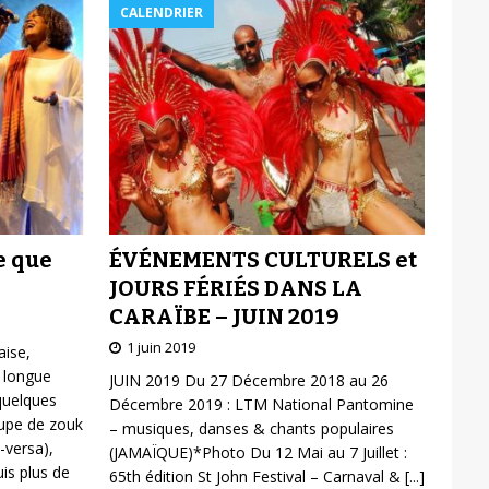
CALENDRIER
ÉVÉNEMENTS CULTURELS et
e que
JOURS FÉRIÉS DANS LA
CARAÏBE – JUIN 2019
1 juin 2019
aise,
 longue
JUIN 2019 Du 27 Décembre 2018 au 26
 quelques
Décembre 2019 : LTM National Pantomine
oupe de zouk
– musiques, danses & chants populaires
-versa),
(JAMAÏQUE)*Photo Du 12 Mai au 7 Juillet :
is plus de
65th édition St John Festival – Carnaval &
[...]