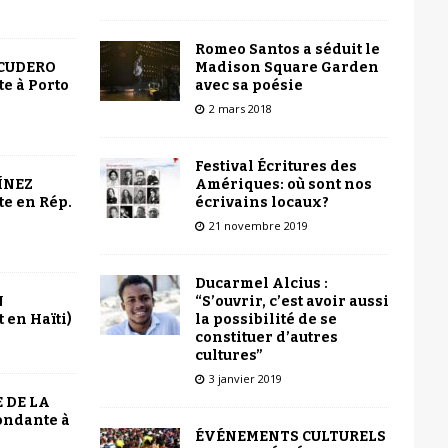
Romeo Santos a séduit le
Madison Square Garden
SCUDERO
avec sa poésie
e à Porto
2 mars 2018
Festival Écritures des
Amériques: où sont nos
ÍNEZ
écrivains locaux?
e en Rép.
21 novembre 2019
Ducarmel Alcius :
“S’ouvrir, c’est avoir aussi
N
la possibilité de se
 en Haïti)
constituer d’autres
cultures”
3 janvier 2019
 DE LA
ondante à
ÉVÉNEMENTS CULTURELS