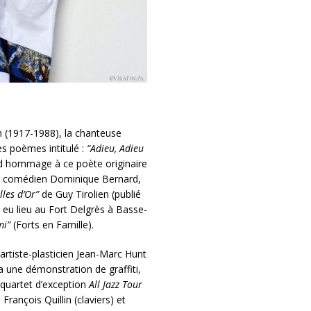
en (1917-1988), la chanteuse
s poèmes intitulé :
“Adieu, Adieu
end hommage à ce poète originaire
n du comédien Dominique Bernard,
lles d’Or”
de Guy Tirolien (publié
 eu lieu au Fort Delgrès à Basse-
mi”
(Forts en Famille).
l’artiste-plasticien Jean-Marc Hunt
 une démonstration de graffiti,
 quartet d’exception
All Jazz Tour
rançois Quillin (claviers) et