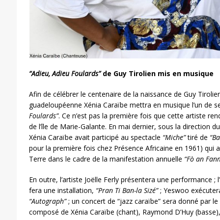
“Adieu, Adieu Foulards”
de Guy Tirolien mis en musique
Afin de célébrer le centenaire de la naissance de Guy Tiroli
guadeloupéenne Xénia Caraïbe mettra en musique l’un de se
Foulards”
. Ce n’est pas la première fois que cette artiste r
de l’île de Marie-Galante. En mai dernier, sous la directio
Xénia Caraïbe avait participé au spectacle
“Miche”
tiré de
“Ba
pour la première fois chez Présence Africaine en 1961) qui a
Terre dans le cadre de la manifestation annuelle
“F
ò
an Fan
En outre, l’artiste Joëlle Ferly présentera une performance ; 
fera une installation,
“Pran Ti Ban-la Sizé”
; Yeswoo exécutera
“Autograph”
; un concert de “jazz caraïbe” sera donné par le
composé de
Xénia Caraïbe (chant), Raymond D’Huy (basse), F