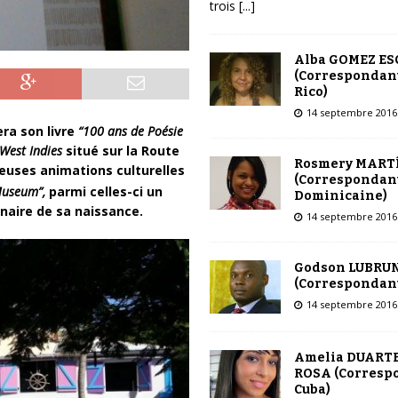
trois
[...]
Alba GOMEZ E
(Correspondant
Rico)
14 septembre 2016
ra son livre
“100 ans de Poésie
West Indies
situé sur la Route
Rosmery MART
euses animations culturelles
(Correspondant
 Museum”,
parmi celles-ci un
Dominicaine)
naire de sa naissance.
14 septembre 2016
Godson LUBRU
(Correspondant
14 septembre 2016
Amelia DUARTE
ROSA (Corresp
Cuba)