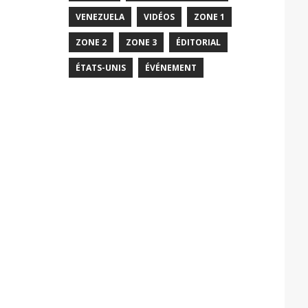
VENEZUELA
VIDÉOS
ZONE 1
ZONE 2
ZONE 3
ÉDITORIAL
ÉTATS-UNIS
ÉVÉNEMENT