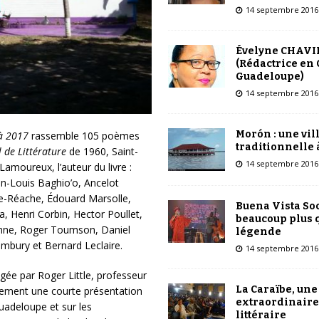
14 septembre 2016
Évelyne CHAVI
(Rédactrice en 
Guadeloupe)
14 septembre 2016
Morón : une vil
à 2017
rassemble 105 poèmes
traditionnelle 
 de Littérature
de 1960, Saint-
14 septembre 2016
amoureux, l’auteur du livre :
n-Louis Baghio’o, Ancelot
lle-Réache, Édouard Marsolle,
Buena Vista Soc
a, Henri Corbin, Hector Poullet,
beaucoup plus 
nne, Roger Toumson, Daniel
légende
ambury et Bernard Leclaire.
14 septembre 2016
gée par Roger Little, professeur
La Caraïbe, une
lement une courte présentation
extraordinaire
Guadeloupe et sur les
littéraire