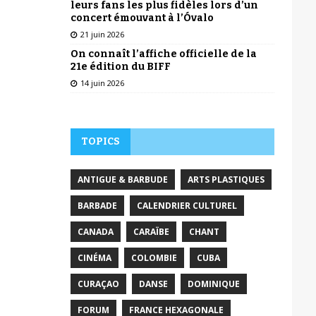
leurs fans les plus fidèles lors d’un
concert émouvant à l’Óvalo
21 juin 2026
On connaît l’affiche officielle de la
21e édition du BIFF
14 juin 2026
TOPICS
ANTIGUE & BARBUDE
ARTS PLASTIQUES
BARBADE
CALENDRIER CULTUREL
CANADA
CARAÏBE
CHANT
CINÉMA
COLOMBIE
CUBA
CURAÇAO
DANSE
DOMINIQUE
FORUM
FRANCE HEXAGONALE