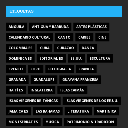
ETIQUETAS
ANGUILA
ANTIGUA Y BARBUDA
ARTES PLÁSTICAS
CALENDARIO CULTURAL
CANTO
CARIBE
CINE
COLOMBIA ES
CUBA
CURAZAO
DANZA
DOMINICA ES
EDITORIAL ES
EE.UU.
ESCULTURA
EVENTO
FORO
FOTOGRAFÍA
FRANCIA
GRANADA
GUADALUPE
GUAYANA FRANCESA
HAITÍ ES
INGLATERRA
ISLAS CAIMÁN
ISLAS VÍRGENES BRITÁNICAS
ISLAS VÍRGENES DE LOS EE.UU.
JAMAICA ES
LAS BAHAMAS
LITERATURA
MARTINICA
MONTSERRAT ES
MÚSICA
PATRIMONIO & TRADICIÓN