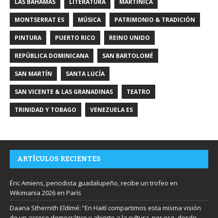
LAS BAHAMAS
LITERATURA
MARTINICA
MONTSERRAT ES
MÚSICA
PATRIMONIO & TRADICIÓN
PINTURA
PUERTO RICO
REINO UNIDO
REPÚBLICA DOMINICANA
SAN BARTOLOMÉ
SAN MARTÍN
SANTA LUCÍA
SAN VICENTE & LAS GRANADINAS
TEATRO
TRINIDAD Y TOBAGO
VENEZUELA ES
ARTÍCULOS RECIENTES
Éric Amiens, periodista guadalupeño, recibe un trofeo en
Wikimania 2026 en París
Daana Sthernith Eldimé: “En Haití compartimos esta misma visión
de un acceso democrático y abierto a la cultura, por eso, desde