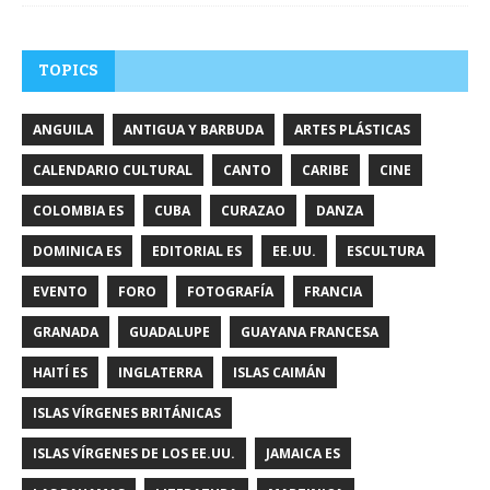
TOPICS
ANGUILA
ANTIGUA Y BARBUDA
ARTES PLÁSTICAS
CALENDARIO CULTURAL
CANTO
CARIBE
CINE
COLOMBIA ES
CUBA
CURAZAO
DANZA
DOMINICA ES
EDITORIAL ES
EE.UU.
ESCULTURA
EVENTO
FORO
FOTOGRAFÍA
FRANCIA
GRANADA
GUADALUPE
GUAYANA FRANCESA
HAITÍ ES
INGLATERRA
ISLAS CAIMÁN
ISLAS VÍRGENES BRITÁNICAS
ISLAS VÍRGENES DE LOS EE.UU.
JAMAICA ES