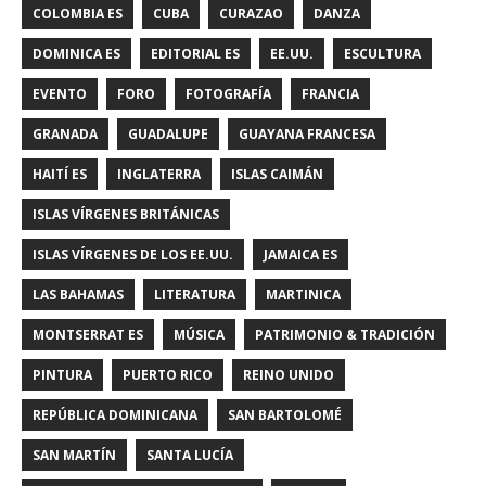
COLOMBIA ES
CUBA
CURAZAO
DANZA
DOMINICA ES
EDITORIAL ES
EE.UU.
ESCULTURA
EVENTO
FORO
FOTOGRAFÍA
FRANCIA
GRANADA
GUADALUPE
GUAYANA FRANCESA
HAITÍ ES
INGLATERRA
ISLAS CAIMÁN
ISLAS VÍRGENES BRITÁNICAS
ISLAS VÍRGENES DE LOS EE.UU.
JAMAICA ES
LAS BAHAMAS
LITERATURA
MARTINICA
MONTSERRAT ES
MÚSICA
PATRIMONIO & TRADICIÓN
PINTURA
PUERTO RICO
REINO UNIDO
REPÚBLICA DOMINICANA
SAN BARTOLOMÉ
SAN MARTÍN
SANTA LUCÍA