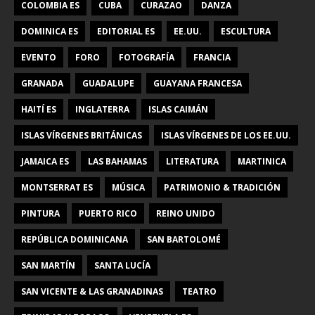
COLOMBIA ES
CUBA
CURAZAO
DANZA
DOMINICA ES
EDITORIAL ES
EE.UU.
ESCULTURA
EVENTO
FORO
FOTOGRAFÍA
FRANCIA
GRANADA
GUADALUPE
GUAYANA FRANCESA
HAITÍ ES
INGLATERRA
ISLAS CAIMÁN
ISLAS VÍRGENES BRITÁNICAS
ISLAS VÍRGENES DE LOS EE.UU.
JAMAICA ES
LAS BAHAMAS
LITERATURA
MARTINICA
MONTSERRAT ES
MÚSICA
PATRIMONIO & TRADICIÓN
PINTURA
PUERTO RICO
REINO UNIDO
REPÚBLICA DOMINICANA
SAN BARTOLOMÉ
SAN MARTÍN
SANTA LUCÍA
SAN VICENTE & LAS GRANADINAS
TEATRO