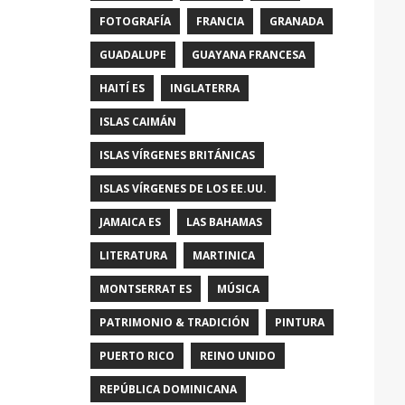
FOTOGRAFÍA
FRANCIA
GRANADA
GUADALUPE
GUAYANA FRANCESA
HAITÍ ES
INGLATERRA
ISLAS CAIMÁN
ISLAS VÍRGENES BRITÁNICAS
ISLAS VÍRGENES DE LOS EE.UU.
JAMAICA ES
LAS BAHAMAS
LITERATURA
MARTINICA
MONTSERRAT ES
MÚSICA
PATRIMONIO & TRADICIÓN
PINTURA
PUERTO RICO
REINO UNIDO
REPÚBLICA DOMINICANA