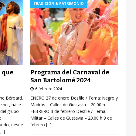
TRADICIÓN & PATRIMONIO
Programa del Carnaval de
o que
San Bartolomé 2024
6 febrero 2024
ENERO 27 de enero Desfile / Tema: Negro y
yne Béroard,
Madrás – Calles de Gustavia – 20.00 h
re.net, hace
FEBRERO 3 de febrero Desfile / Tema:
 del grupo
Militar – Calles de Gustavia – 20.00 h 9 de
o
febrero
[...]
mundo, desde
[...]