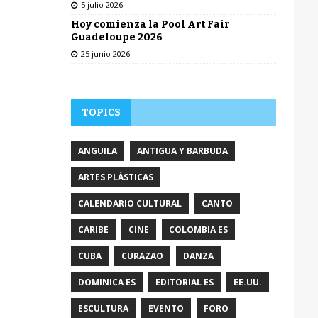
5 julio 2026
Hoy comienza la Pool Art Fair
Guadeloupe 2026
25 junio 2026
TOPICS
ANGUILA
ANTIGUA Y BARBUDA
ARTES PLÁSTICAS
CALENDARIO CULTURAL
CANTO
CARIBE
CINE
COLOMBIA ES
CUBA
CURAZAO
DANZA
DOMINICA ES
EDITORIAL ES
EE.UU.
ESCULTURA
EVENTO
FORO