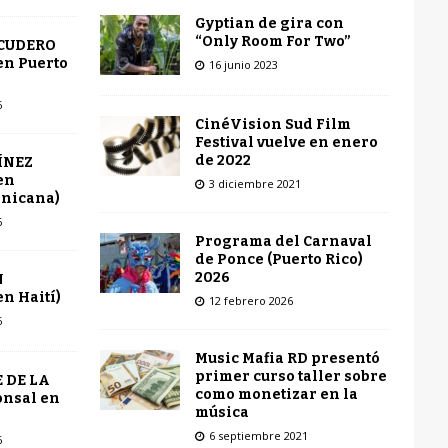
Gyptian de gira con
“Only Room For Two”
SCUDERO
en Puerto
16 junio 2023
6
CinéVision Sud Film
Festival vuelve en enero
de 2022
ÍNEZ
en
3 diciembre 2021
inicana)
6
Programa del Carnaval
de Ponce (Puerto Rico)
2026
N
n Haití)
12 febrero 2026
6
Music Mafia RD presentó
primer curso taller sobre
 DE LA
como monetizar en la
onsal en
música
6 septiembre 2021
6