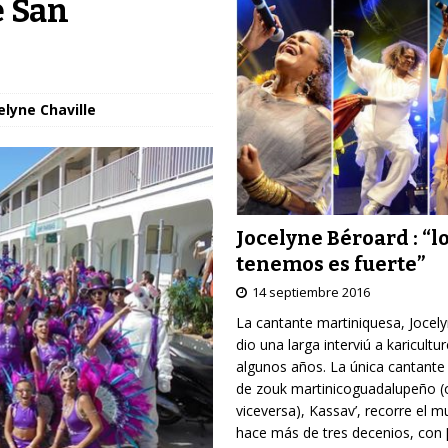
e San
elyne Chaville
Jocelyne Béroard : “l
tenemos es fuerte”
14 septiembre 2016
La cantante martiniquesa, Jocel
dio una larga interviú a karicultu
algunos años. La única cantante
de zouk martinicoguadalupeño (
viceversa), Kassav’, recorre el 
hace más de tres decenios, con