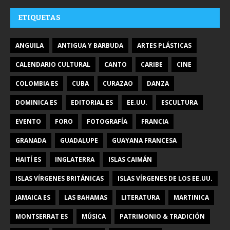
ETIQUETAS
ANGUILA
ANTIGUA Y BARBUDA
ARTES PLÁSTICAS
CALENDARIO CULTURAL
CANTO
CARIBE
CINE
COLOMBIA ES
CUBA
CURAZAO
DANZA
DOMINICA ES
EDITORIAL ES
EE.UU.
ESCULTURA
EVENTO
FORO
FOTOGRAFÍA
FRANCIA
GRANADA
GUADALUPE
GUAYANA FRANCESA
HAITÍ ES
INGLATERRA
ISLAS CAIMÁN
ISLAS VÍRGENES BRITÁNICAS
ISLAS VÍRGENES DE LOS EE.UU.
JAMAICA ES
LAS BAHAMAS
LITERATURA
MARTINICA
MONTSERRAT ES
MÚSICA
PATRIMONIO & TRADICIÓN