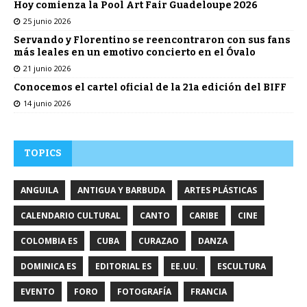
Hoy comienza la Pool Art Fair Guadeloupe 2026
25 junio 2026
Servando y Florentino se reencontraron con sus fans
más leales en un emotivo concierto en el Óvalo
21 junio 2026
Conocemos el cartel oficial de la 21a edición del BIFF
14 junio 2026
TOPICS
ANGUILA
ANTIGUA Y BARBUDA
ARTES PLÁSTICAS
CALENDARIO CULTURAL
CANTO
CARIBE
CINE
COLOMBIA ES
CUBA
CURAZAO
DANZA
DOMINICA ES
EDITORIAL ES
EE.UU.
ESCULTURA
EVENTO
FORO
FOTOGRAFÍA
FRANCIA