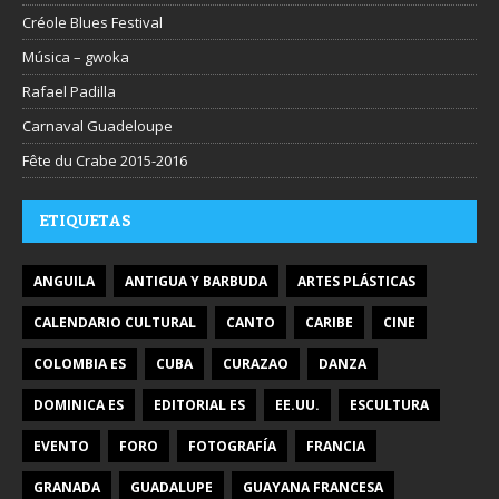
Créole Blues Festival
Música – gwoka
Rafael Padilla
Carnaval Guadeloupe
Fête du Crabe 2015-2016
ETIQUETAS
ANGUILA
ANTIGUA Y BARBUDA
ARTES PLÁSTICAS
CALENDARIO CULTURAL
CANTO
CARIBE
CINE
COLOMBIA ES
CUBA
CURAZAO
DANZA
DOMINICA ES
EDITORIAL ES
EE.UU.
ESCULTURA
EVENTO
FORO
FOTOGRAFÍA
FRANCIA
GRANADA
GUADALUPE
GUAYANA FRANCESA