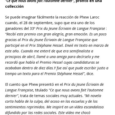
“Ce que nous avons fait l’automne dernier”
, pronto en una
collecci
ón
Se puede imaginar fácilmente la reacción de Phew Laroc
cuando, el 28 de septiembre, supo que era uno de los
ganadores del 33º
Prix du Jeune Écrivain de Langue Française
:
“Recibí este premio con gran alegría, gran emoci
ó
n. Es un poco
gracias al Prix du Jeune Écrivain de Langue Française que
participé en el Prix Stéphane Hessel.
Envié mi texto en marzo de
este año. Cuando me enteré de que era semifinalista a
principios de abril, llamé a una amiga para decírselo y me
recordó que había el Premio Hessel cuyas candidaturas se
acababan dentro de diez días.Y fue as
í
que
pude escribir justo a
tiempo un texto para el Premio Stéphane Hessel”
, dice.
El cuento que Phew presentó en el
Prix du Jeune Écrivain de
Langue Française
, titulado
“Ce que nous avons fait l’automne
dernier”
, trata de temas sociales muy actuales.
“Mi novela
corta habla de la culpa, del acoso en las escuelas y de los
sentimientos reprimidos. Me inspiré en un v
í
deo escandaloso
difundido por las redes sociales. Este v
í
deo me choc
ó