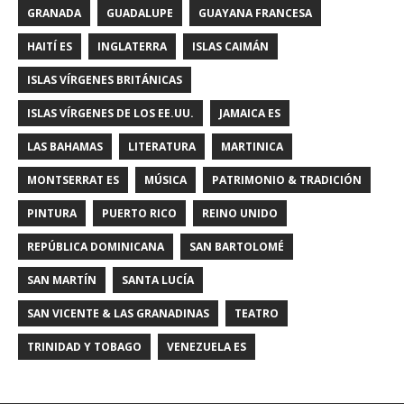
GRANADA
GUADALUPE
GUAYANA FRANCESA
HAITÍ ES
INGLATERRA
ISLAS CAIMÁN
ISLAS VÍRGENES BRITÁNICAS
ISLAS VÍRGENES DE LOS EE.UU.
JAMAICA ES
LAS BAHAMAS
LITERATURA
MARTINICA
MONTSERRAT ES
MÚSICA
PATRIMONIO & TRADICIÓN
PINTURA
PUERTO RICO
REINO UNIDO
REPÚBLICA DOMINICANA
SAN BARTOLOMÉ
SAN MARTÍN
SANTA LUCÍA
SAN VICENTE & LAS GRANADINAS
TEATRO
TRINIDAD Y TOBAGO
VENEZUELA ES