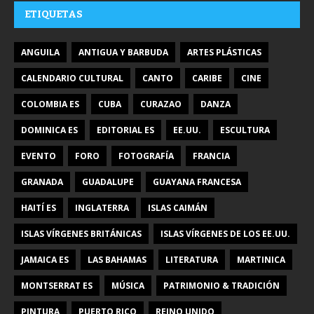
ETIQUETAS
ANGUILA
ANTIGUA Y BARBUDA
ARTES PLÁSTICAS
CALENDARIO CULTURAL
CANTO
CARIBE
CINE
COLOMBIA ES
CUBA
CURAZAO
DANZA
DOMINICA ES
EDITORIAL ES
EE.UU.
ESCULTURA
EVENTO
FORO
FOTOGRAFÍA
FRANCIA
GRANADA
GUADALUPE
GUAYANA FRANCESA
HAITÍ ES
INGLATERRA
ISLAS CAIMÁN
ISLAS VÍRGENES BRITÁNICAS
ISLAS VÍRGENES DE LOS EE.UU.
JAMAICA ES
LAS BAHAMAS
LITERATURA
MARTINICA
MONTSERRAT ES
MÚSICA
PATRIMONIO & TRADICIÓN
PINTURA
PUERTO RICO
REINO UNIDO