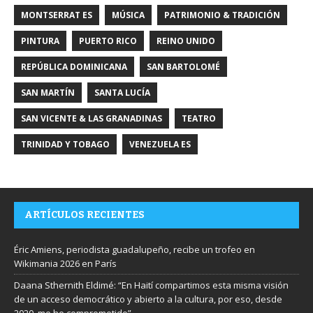
MONTSERRAT ES
MÚSICA
PATRIMONIO & TRADICIÓN
PINTURA
PUERTO RICO
REINO UNIDO
REPÚBLICA DOMINICANA
SAN BARTOLOMÉ
SAN MARTÍN
SANTA LUCÍA
SAN VICENTE & LAS GRANADINAS
TEATRO
TRINIDAD Y TOBAGO
VENEZUELA ES
ARTÍCULOS RECIENTES
Éric Amiens, periodista guadalupeño, recibe un trofeo en
Wikimania 2026 en París
Daana Sthernith Eldimé: “En Haití compartimos esta misma visión
de un acceso democrático y abierto a la cultura, por eso, desde
2020, me he comprometido”