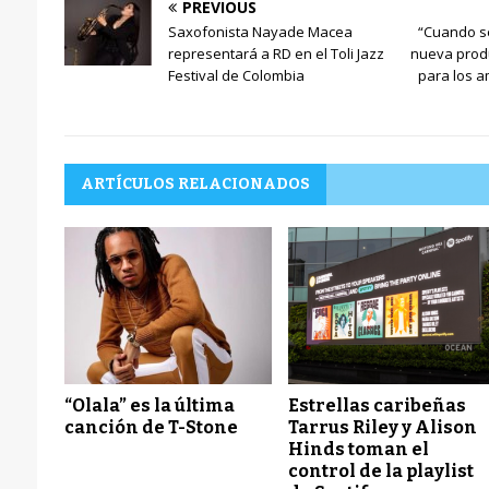
PREVIOUS
Saxofonista Nayade Macea
“Cuando se
representará a RD en el Toli Jazz
nueva produ
Festival de Colombia
para los 
ARTÍCULOS RELACIONADOS
“Olala” es la última
Estrellas caribeñas
canción de T-Stone
Tarrus Riley y Alison
Hinds toman el
control de la playlist