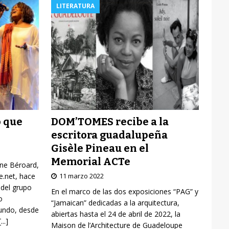
LITERATURA
DOM’TOMES recibe a la
o que
escritora guadalupeña
Gisèle Pineau en el
Memorial ACTe
yne Béroard,
11 marzo 2022
re.net, hace
 del grupo
En el marco de las dos exposiciones “PAG” y
o
“Jamaican” dedicadas a la arquitectura,
mundo, desde
abiertas hasta el 24 de abril de 2022, la
[...]
Maison de l’Architecture de Guadeloupe