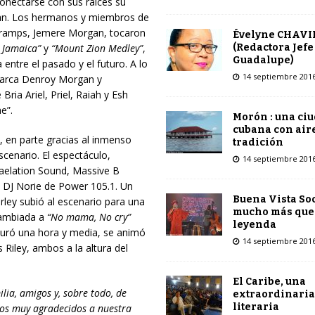
nectarse con sus raíces su
an. Los hermanos y miembros de
 Gramps, Jemere Morgan, tocaron
Évelyne CHAVI
(Redactora Jefe
 Jamaica”
y
“Mount Zion Medley”
,
Guadalupe)
entre el pasado y el futuro. A lo
14 septiembre 201
riarca Denroy Morgan y
ria Ariel, Priel, Raiah y Esh
e”.
Morón : una ci
cubana con air
 en parte gracias al inmenso
tradición
scenario. El espectáculo,
14 septiembre 201
aelation Sound, Massive B
y DJ Norie de Power 105.1. Un
Buena Vista Soc
ley subió al escenario para una
mucho más que
 cambiada a
“No mama, No cry”
leyenda
duró una hora y media, se animó
14 septiembre 201
Riley, ambos a la altura del
El Caribe, una
lia, amigos y, sobre todo, de
extraordinaria
literaria
amos muy agradecidos a nuestra