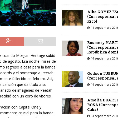
Alba GOMEZ E
(Corresponsal 
Rico)
14 septiembre 201
Rosmery MART
(Corresponsal 
República dom
ark cuando Morgan Heritage subió
14 septiembre 201
 de agosto. Esa noche, miles de
omo regreso a casa para la banda
 Records y el homenaje a Peetah
Godson LUBRU
(Corresponsal e
ente fallecido en febrero. Así,
 canción que da título a su
14 septiembre 201
pañado de imágenes de Peetah
 recibió con un coro de vítores.
Amelia DUARTE
ROSA (Corresp
ración con Capital One y
Cuba)
momento crucial para la banda
14 septiembre 201