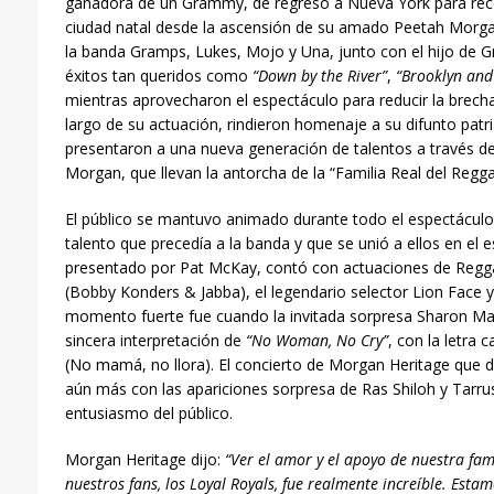
ganadora de un Grammy, de regreso a Nueva York para reco
ciudad natal desde la ascensión de su amado Peetah Morg
la banda Gramps, Lukes, Mojo y Una, junto con el hijo de
éxitos tan queridos como
“Down by the River”
,
“Brooklyn and
mientras aprovecharon el espectáculo para reducir la brecha 
largo de su actuación, rindieron homenaje a su difunto pat
presentaron a una nueva generación de talentos a través de B
Morgan, que llevan la antorcha de la “Familia Real del Regga
El público se mantuvo animado durante todo el espectáculo,
talento que precedía a la banda y que se unió a ellos en el e
presentado por Pat McKay, contó con actuaciones de Regg
(Bobby Konders & Jabba), el legendario selector Lion Face 
momento fuerte fue cuando la invitada sorpresa Sharon Mar
sincera interpretación de
“No Woman, No Cry”
, con la letra
(No mamá, no llora). El concierto de Morgan Heritage que 
aún más con las apariciones sorpresa de Ras Shiloh y Tarrus 
entusiasmo del público.
Morgan Heritage dijo:
“Ver el amor y el apoyo de nuestra fami
nuestros fans, los Loyal Royals, fue realmente increíble. Est