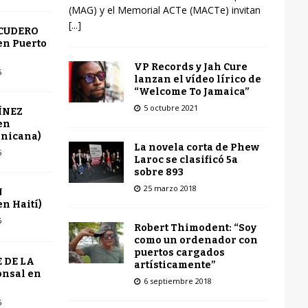
(MAG) y el Memorial ACTe (MACTe) invitan
[...]
SCUDERO
en Puerto
VP Records y Jah Cure
6
lanzan el vídeo lírico de
“Welcome To Jamaica”
5 octubre 2021
ÍNEZ
en
inicana)
La novela corta de Phew
6
Laroc se clasificó 5a
sobre 893
25 marzo 2018
N
n Haití)
6
Robert Thimodent: “Soy
como un ordenador con
puertos cargados
 DE LA
artísticamente”
onsal en
6 septiembre 2018
6