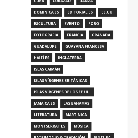
CUBA
CURAZAO
DANZA
DOMINICA ES
EDITORIAL ES
EE.UU.
ESCULTURA
EVENTO
FORO
FOTOGRAFÍA
FRANCIA
GRANADA
GUADALUPE
GUAYANA FRANCESA
HAITÍ ES
INGLATERRA
ISLAS CAIMÁN
ISLAS VÍRGENES BRITÁNICAS
ISLAS VÍRGENES DE LOS EE.UU.
JAMAICA ES
LAS BAHAMAS
LITERATURA
MARTINICA
MONTSERRAT ES
MÚSICA
PATRIMONIO & TRADICIÓN
PINTURA