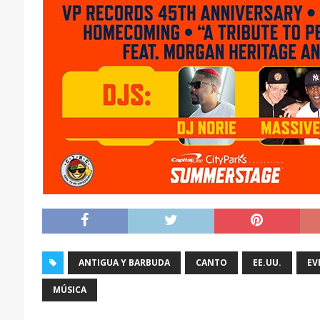
ANTIGUA Y BARBUDA
CANTO
EE.UU.
EV
MÚSICA