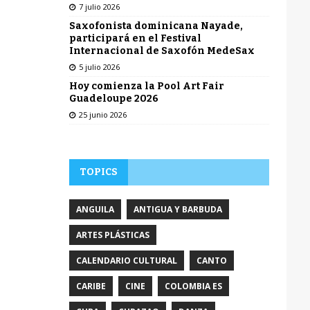
7 julio 2026
Saxofonista dominicana Nayade,
participará en el Festival
Internacional de Saxofón MedeSax
5 julio 2026
Hoy comienza la Pool Art Fair
Guadeloupe 2026
25 junio 2026
TOPICS
ANGUILA
ANTIGUA Y BARBUDA
ARTES PLÁSTICAS
CALENDARIO CULTURAL
CANTO
CARIBE
CINE
COLOMBIA ES