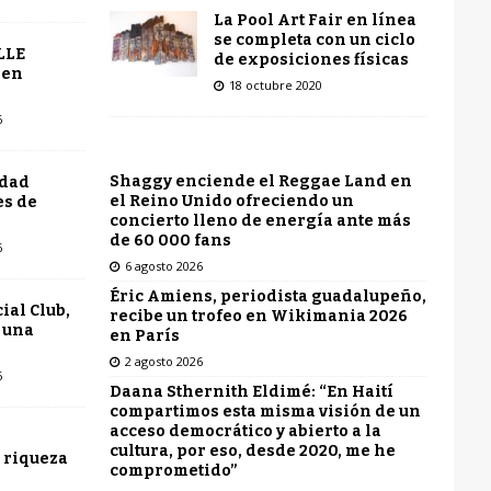
La Pool Art Fair en línea
se completa con un ciclo
LLE
de exposiciones físicas
 en
18 octubre 2020
6
Shaggy enciende el Reggae Land en
udad
el Reino Unido ofreciendo un
es de
concierto lleno de energía ante más
de 60 000 fans
6
6 agosto 2026
Éric Amiens, periodista guadalupeño,
ial Club,
recibe un trofeo en Wikimania 2026
 una
en París
2 agosto 2026
6
Daana Sthernith Eldimé: “En Haití
compartimos esta misma visión de un
acceso democrático y abierto a la
cultura, por eso, desde 2020, me he
 riqueza
comprometido”