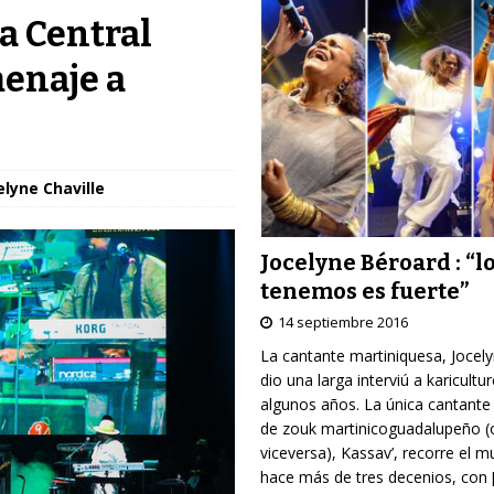
a Central
enaje a
elyne Chaville
Jocelyne Béroard : “l
tenemos es fuerte”
14 septiembre 2016
La cantante martiniquesa, Jocel
dio una larga interviú a karicultu
algunos años. La única cantante
de zouk martinicoguadalupeño (
viceversa), Kassav’, recorre el 
hace más de tres decenios, con