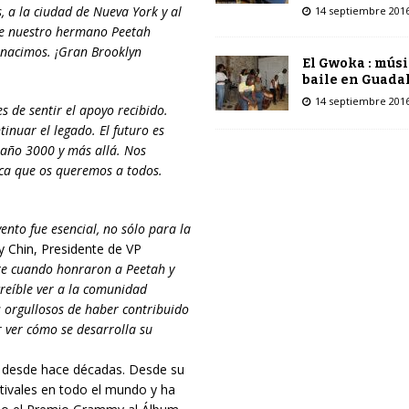
, a la ciudad de Nueva York y al
14 septiembre 201
de nuestro hermano Peetah
 nacimos. ¡Gran Brooklyn
El Gwoka : músi
baile en Guada
14 septiembre 201
s de sentir el apoyo recibido.
nuar el legado. El futuro es
 año 3000 y más allá. Nos
ca que os queremos a todos.
nto fue esencial, no sólo para la
y Chin, Presidente de VP
nte cuando honraron a Peetah y
creíble ver a la comunidad
os orgullosos de haber contribuido
 ver cómo se desarrolla su
e desde hace décadas. Desde su
stivales en todo el mundo y ha