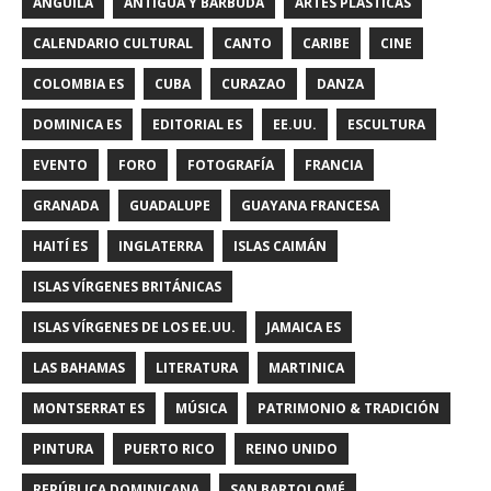
ANGUILA
ANTIGUA Y BARBUDA
ARTES PLÁSTICAS
CALENDARIO CULTURAL
CANTO
CARIBE
CINE
COLOMBIA ES
CUBA
CURAZAO
DANZA
DOMINICA ES
EDITORIAL ES
EE.UU.
ESCULTURA
EVENTO
FORO
FOTOGRAFÍA
FRANCIA
GRANADA
GUADALUPE
GUAYANA FRANCESA
HAITÍ ES
INGLATERRA
ISLAS CAIMÁN
ISLAS VÍRGENES BRITÁNICAS
ISLAS VÍRGENES DE LOS EE.UU.
JAMAICA ES
LAS BAHAMAS
LITERATURA
MARTINICA
MONTSERRAT ES
MÚSICA
PATRIMONIO & TRADICIÓN
PINTURA
PUERTO RICO
REINO UNIDO
REPÚBLICA DOMINICANA
SAN BARTOLOMÉ