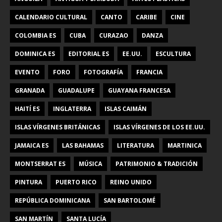
CALENDARIO CULTURAL
CANTO
CARIBE
CINE
COLOMBIA ES
CUBA
CURAZAO
DANZA
DOMINICA ES
EDITORIAL ES
EE.UU.
ESCULTURA
EVENTO
FORO
FOTOGRAFÍA
FRANCIA
GRANADA
GUADALUPE
GUAYANA FRANCESA
HAITÍ ES
INGLATERRA
ISLAS CAIMÁN
ISLAS VÍRGENES BRITÁNICAS
ISLAS VÍRGENES DE LOS EE.UU.
JAMAICA ES
LAS BAHAMAS
LITERATURA
MARTINICA
MONTSERRAT ES
MÚSICA
PATRIMONIO & TRADICIÓN
PINTURA
PUERTO RICO
REINO UNIDO
REPÚBLICA DOMINICANA
SAN BARTOLOMÉ
SAN MARTÍN
SANTA LUCÍA