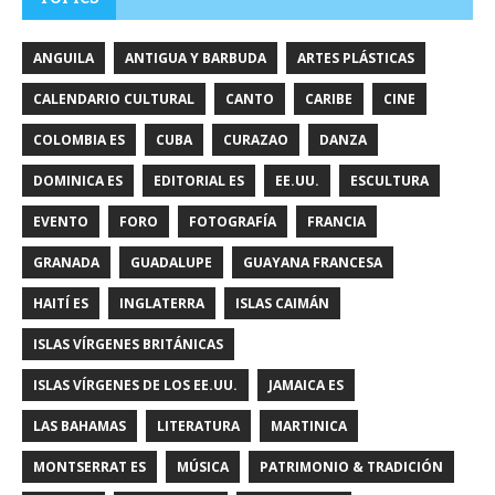
ANGUILA
ANTIGUA Y BARBUDA
ARTES PLÁSTICAS
CALENDARIO CULTURAL
CANTO
CARIBE
CINE
COLOMBIA ES
CUBA
CURAZAO
DANZA
DOMINICA ES
EDITORIAL ES
EE.UU.
ESCULTURA
EVENTO
FORO
FOTOGRAFÍA
FRANCIA
GRANADA
GUADALUPE
GUAYANA FRANCESA
HAITÍ ES
INGLATERRA
ISLAS CAIMÁN
ISLAS VÍRGENES BRITÁNICAS
ISLAS VÍRGENES DE LOS EE.UU.
JAMAICA ES
LAS BAHAMAS
LITERATURA
MARTINICA
MONTSERRAT ES
MÚSICA
PATRIMONIO & TRADICIÓN