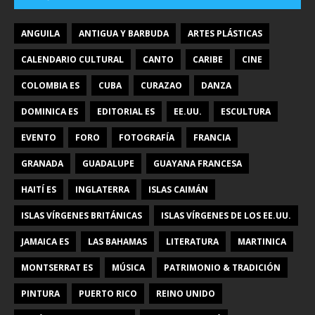
ANGUILA
ANTIGUA Y BARBUDA
ARTES PLÁSTICAS
CALENDARIO CULTURAL
CANTO
CARIBE
CINE
COLOMBIA ES
CUBA
CURAZAO
DANZA
DOMINICA ES
EDITORIAL ES
EE.UU.
ESCULTURA
EVENTO
FORO
FOTOGRAFÍA
FRANCIA
GRANADA
GUADALUPE
GUAYANA FRANCESA
HAITÍ ES
INGLATERRA
ISLAS CAIMÁN
ISLAS VÍRGENES BRITÁNICAS
ISLAS VÍRGENES DE LOS EE.UU.
JAMAICA ES
LAS BAHAMAS
LITERATURA
MARTINICA
MONTSERRAT ES
MÚSICA
PATRIMONIO & TRADICIÓN
PINTURA
PUERTO RICO
REINO UNIDO