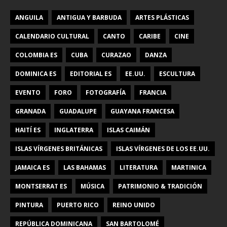
ANGUILA
ANTIGUA Y BARBUDA
ARTES PLÁSTICAS
CALENDARIO CULTURAL
CANTO
CARIBE
CINE
COLOMBIA ES
CUBA
CURAZAO
DANZA
DOMINICA ES
EDITORIAL ES
EE.UU.
ESCULTURA
EVENTO
FORO
FOTOGRAFÍA
FRANCIA
GRANADA
GUADALUPE
GUAYANA FRANCESA
HAITÍ ES
INGLATERRA
ISLAS CAIMÁN
ISLAS VÍRGENES BRITÁNICAS
ISLAS VÍRGENES DE LOS EE.UU.
JAMAICA ES
LAS BAHAMAS
LITERATURA
MARTINICA
MONTSERRAT ES
MÚSICA
PATRIMONIO & TRADICIÓN
PINTURA
PUERTO RICO
REINO UNIDO
REPÚBLICA DOMINICANA
SAN BARTOLOMÉ