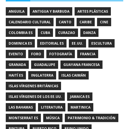
ANGUILA
ANTIGUA Y BARBUDA
ARTES PLÁSTICAS
CALENDARIO CULTURAL
CANTO
CARIBE
CINE
COLOMBIA ES
CUBA
CURAZAO
DANZA
DOMINICA ES
EDITORIAL ES
EE.UU.
ESCULTURA
EVENTO
FORO
FOTOGRAFÍA
FRANCIA
GRANADA
GUADALUPE
GUAYANA FRANCESA
HAITÍ ES
INGLATERRA
ISLAS CAIMÁN
ISLAS VÍRGENES BRITÁNICAS
ISLAS VÍRGENES DE LOS EE.UU.
JAMAICA ES
LAS BAHAMAS
LITERATURA
MARTINICA
MONTSERRAT ES
MÚSICA
PATRIMONIO & TRADICIÓN
PINTURA
PUERTO RICO
REINO UNIDO