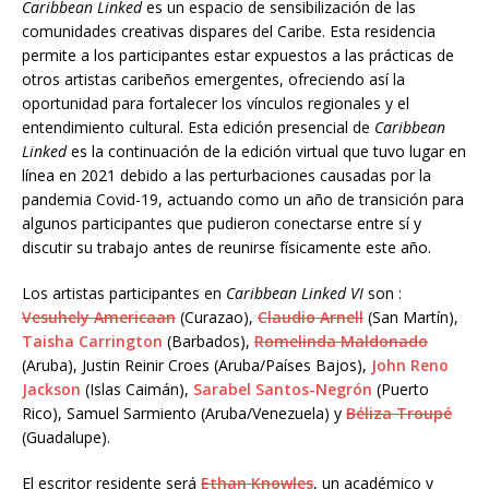
Caribbean Linked
es un espacio de sensibilización de las
comunidades creativas dispares del Caribe. Esta residencia
permite a los participantes estar expuestos a las prácticas de
otros artistas caribeños emergentes, ofreciendo así la
oportunidad para fortalecer los vínculos regionales y el
entendimiento cultural. Esta edición presencial de
Caribbean
Linked
es la continuaci
ó
n de
la edición virtual que tuvo lugar en
línea en 2021 debido a las perturbaciones causadas por la
pandemia Covid-19, actuando como un año de transici
ó
n
para
algunos participantes que pudieron conectarse entre sí y
discutir su trabajo antes de reunirse físicamente este año.
Los artistas participantes en
Caribbean Linked VI
son :
Vesuhely Americaan
(Curazao),
Claudio Arnell
(San Martín),
Taisha Carrington
(Barbados),
Romelinda Maldonado
(Aruba), Justin Reinir Croes (Aruba/Países Bajos),
John Reno
Jackson
(Islas Caimán),
Sarabel Santos-Negrón
(Puerto
Rico), Samuel Sarmiento (Aruba/Venezuela) y
Béliza Troupé
(Guadalupe).
El escritor residente será
Ethan Knowles
, un académico y