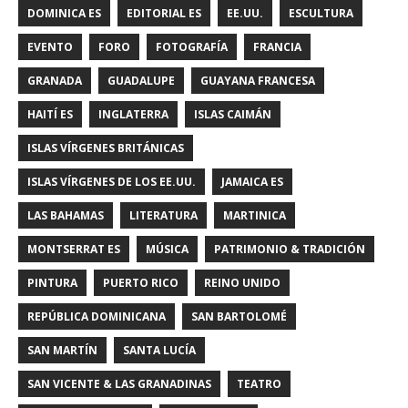
DOMINICA ES
EDITORIAL ES
EE.UU.
ESCULTURA
EVENTO
FORO
FOTOGRAFÍA
FRANCIA
GRANADA
GUADALUPE
GUAYANA FRANCESA
HAITÍ ES
INGLATERRA
ISLAS CAIMÁN
ISLAS VÍRGENES BRITÁNICAS
ISLAS VÍRGENES DE LOS EE.UU.
JAMAICA ES
LAS BAHAMAS
LITERATURA
MARTINICA
MONTSERRAT ES
MÚSICA
PATRIMONIO & TRADICIÓN
PINTURA
PUERTO RICO
REINO UNIDO
REPÚBLICA DOMINICANA
SAN BARTOLOMÉ
SAN MARTÍN
SANTA LUCÍA
SAN VICENTE & LAS GRANADINAS
TEATRO