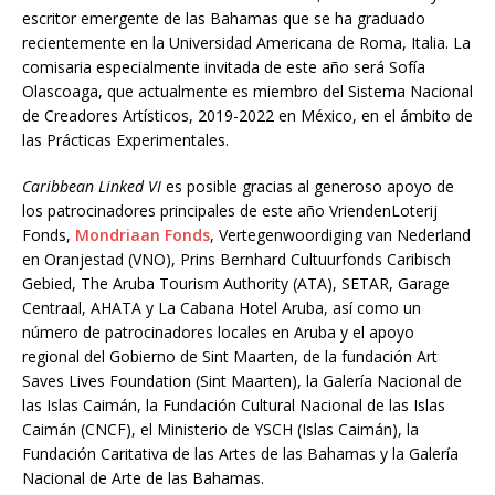
escritor emergente de las Bahamas que se ha graduado
recientemente en la Universidad Americana de Roma, Italia. La
comisaria especialmente invitada de este año será Sofía
Olascoaga, que actualmente es miembro del Sistema Nacional
de Creadores Artísticos, 2019-2022 en México, en el
á
mbito de
las
Prácticas Experimentales.
Caribbean Linked VI
es posible gracias al generoso apoyo de
los patrocinadores principales de este año VriendenLoterij
Fonds,
Mondriaan Fonds
, Vertegenwoordiging van Nederland
en Oranjestad (VNO), Prins Bernhard Cultuurfonds Caribisch
Gebied, The Aruba Tourism Authority (ATA), SETAR, Garage
Centraal, AHATA y La Cabana Hotel Aruba, así como un
número de patrocinadores locales en Aruba y el apoyo
regional del Gobierno de Sint Maarten, de la fundaci
ó
n Art
Saves Lives Foundation
(Sint Maarten), la Galería Nacional de
las Islas Caimán, la Fundación Cultural Nacional de las Islas
Caimán (CNCF), el Ministerio de YSCH (Islas Caimán), la
Fundación Caritativa de las Artes de las Bahamas y la Galería
Nacional de Arte de las Bahamas.