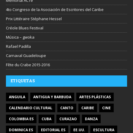
Mémorial ACTe
4to Congreso de la Asociación de Escritores del Caribe
Prix Littéraire Stéphane Hessel
Créole Blues Festival
Música – gwoka
Rafael Padilla
Carnaval Guadeloupe
Fête du Crabe 2015-2016
ETIQUETAS
ANGUILA
ANTIGUA Y BARBUDA
ARTES PLÁSTICAS
CALENDARIO CULTURAL
CANTO
CARIBE
CINE
COLOMBIA ES
CUBA
CURAZAO
DANZA
DOMINICA ES
EDITORIAL ES
EE.UU.
ESCULTURA