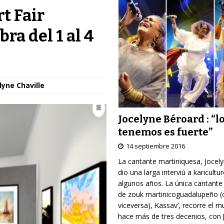
rt Fair
ra del 1 al 4
lyne Chaville
Jocelyne Béroard : “l
tenemos es fuerte”
14 septiembre 2016
La cantante martiniquesa, Jocel
dio una larga interviú a karicultu
algunos años. La única cantante
de zouk martinicoguadalupeño (
viceversa), Kassav’, recorre el 
hace más de tres decenios, con