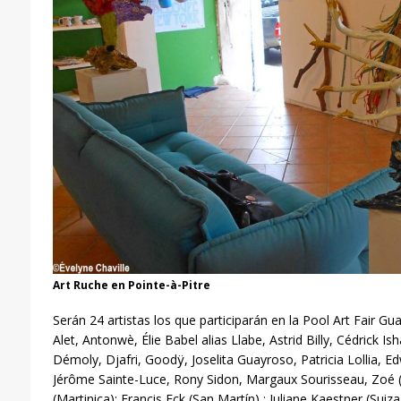
Art Ruche en Pointe-à-Pitre
Serán 24 artistas los que participar
á
n
en la Pool Art Fair Gua
Alet, Antonwè, Élie Babel alias Llabe, Astrid Billy, Cédrick Ish
Démoly, Djafri, Goodÿ, Joselita Guayroso, Patricia Lollia, E
Jérôme Sainte-Luce, Rony Sidon, Margaux Sourisseau, Zoé (
(Martinica); Francis Eck (San Martín) ; Juliane Kaestner (Suiza