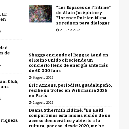
“Les Espaces de l’Intime”
de Alain Joséphine y
LLE
Florence Poirier-Nkpa
 en
se reúnen para dialogar
23 junio 2022
6
udad
es de
Shaggy enciende el Reggae Land en
el Reino Unido ofreciendo un
6
concierto lleno de energía ante más
de 60 000 fans
6 agosto 2026
ial Club,
Éric Amiens, periodista guadalupeño,
 una
recibe un trofeo en Wikimania 2026
en París
6
2 agosto 2026
Daana Sthernith Eldimé: “En Haití
compartimos esta misma visión de un
 riqueza
acceso democrático y abierto a la
cultura, por eso, desde 2020, me he