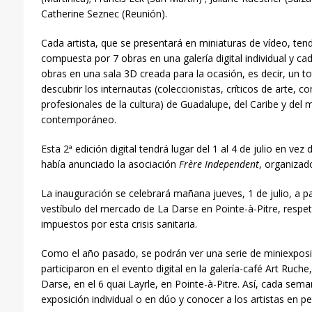
Catherine Seznec (Reunión).
Cada artista, que se presentará en miniaturas de vídeo, ten
compuesta por 7 obras en una galería digital individual y ca
obras en una sala 3D creada para la ocasión, es decir, un t
descubrir los internautas (coleccionistas, críticos de arte, co
profesionales de la cultura) de Guadalupe, del Caribe y del
contemporáneo.
Esta 2ª edición digital tendrá lugar del 1 al 4 de julio en vez
había anunciado la asociación
Frère Independent
, organizad
La inauguración se celebrará mañana jueves, 1 de julio, a par
vestíbulo del mercado de La Darse en Pointe-à-Pitre, respe
impuestos por esta crisis sanitaria.
Como el año pasado, se podrán ver una serie de miniexposi
participaron en el evento digital en la galería-café Art Ruch
Darse, en el 6 quai Layrle, en Pointe-à-Pitre. Así, cada seman
exposición individual o en dúo y conocer a los artistas en p