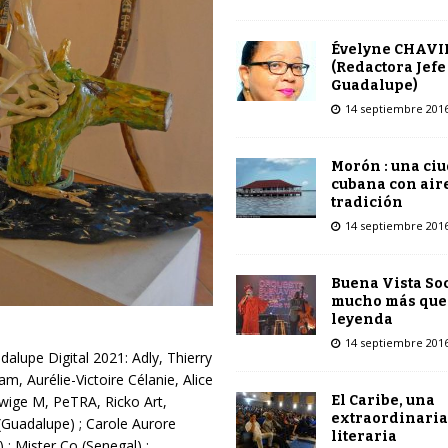
Évelyne CHAVI
(Redactora Jefe
Guadalupe)
14 septiembre 201
Morón : una ci
cubana con air
tradición
14 septiembre 201
Buena Vista Soc
mucho más que
leyenda
14 septiembre 201
dalupe Digital 2021: Adly, Thierry
am, Aurélie-Victoire Célanie, Alice
El Caribe, una
dwige M, PeTRA, Ricko Art,
extraordinaria
Guadalupe) ; Carole Aurore
literaria
) ; Mister Co (Senegal) ;