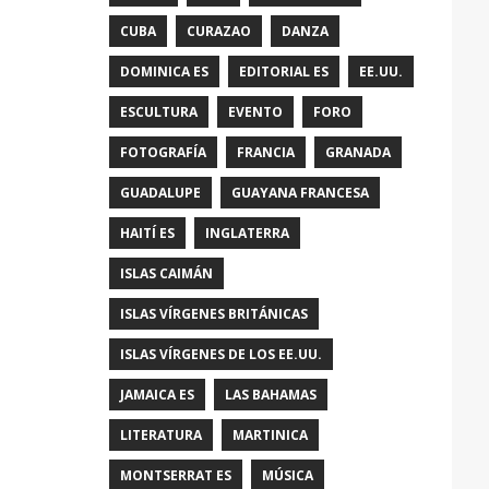
CUBA
CURAZAO
DANZA
DOMINICA ES
EDITORIAL ES
EE.UU.
ESCULTURA
EVENTO
FORO
FOTOGRAFÍA
FRANCIA
GRANADA
GUADALUPE
GUAYANA FRANCESA
HAITÍ ES
INGLATERRA
ISLAS CAIMÁN
ISLAS VÍRGENES BRITÁNICAS
ISLAS VÍRGENES DE LOS EE.UU.
JAMAICA ES
LAS BAHAMAS
LITERATURA
MARTINICA
MONTSERRAT ES
MÚSICA