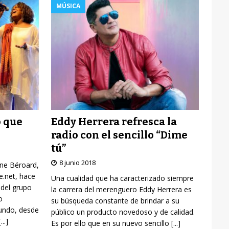
MÚSICA
Eddy Herrera refresca la
o que
radio con el sencillo “Dime
tú”
8 junio 2018
yne Béroard,
re.net, hace
Una cualidad que ha caracterizado siempre
 del grupo
la carrera del merenguero Eddy Herrera es
o
su búsqueda constante de brindar a su
mundo, desde
público un producto novedoso y de calidad.
[...]
Es por ello que en su nuevo sencillo
[...]