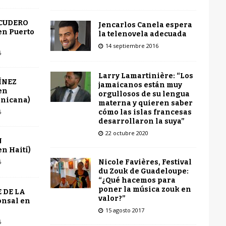
SCUDERO
Jencarlos Canela espera
en Puerto
la telenovela adecuada
14 septiembre 2016
6
Larry Lamartinière: “Los
ÍNEZ
jamaicanos están muy
en
orgullosos de su lengua
inicana)
materna y quieren saber
cómo las islas francesas
6
desarrollaron la suya”
22 octubre 2020
N
n Haití)
Nicole Favières, Festival
6
du Zouk de Guadeloupe:
“¿Qué hacemos para
poner la música zouk en
 DE LA
valor?”
onsal en
15 agosto 2017
6