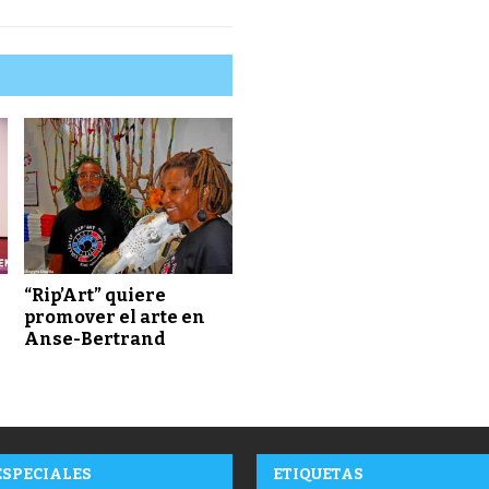
“Rip’Art” quiere
,
promover el arte en
Anse-Bertrand
ESPECIALES
ETIQUETAS