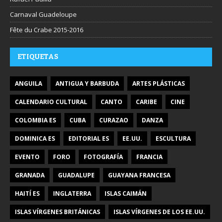
Carnaval Guadeloupe
Fête du Crabe 2015-2016
ETIQUETAS
ANGUILA
ANTIGUA Y BARBUDA
ARTES PLÁSTICAS
CALENDARIO CULTURAL
CANTO
CARIBE
CINE
COLOMBIA ES
CUBA
CURAZAO
DANZA
DOMINICA ES
EDITORIAL ES
EE.UU.
ESCULTURA
EVENTO
FORO
FOTOGRAFÍA
FRANCIA
GRANADA
GUADALUPE
GUAYANA FRANCESA
HAITÍ ES
INGLATERRA
ISLAS CAIMÁN
ISLAS VÍRGENES BRITÁNICAS
ISLAS VÍRGENES DE LOS EE.UU.