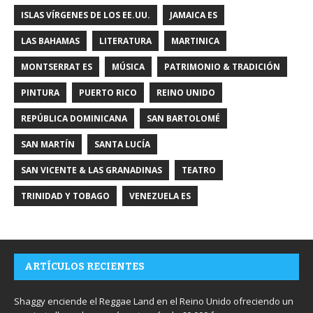
ISLAS VÍRGENES DE LOS EE.UU.
JAMAICA ES
LAS BAHAMAS
LITERATURA
MARTINICA
MONTSERRAT ES
MÚSICA
PATRIMONIO & TRADICIÓN
PINTURA
PUERTO RICO
REINO UNIDO
REPÚBLICA DOMINICANA
SAN BARTOLOMÉ
SAN MARTÍN
SANTA LUCÍA
SAN VICENTE & LAS GRANADINAS
TEATRO
TRINIDAD Y TOBAGO
VENEZUELA ES
ARTÍCULOS RECIENTES
Shaggy enciende el Reggae Land en el Reino Unido ofreciendo un