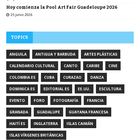
Hoy comienza la Pool Art Fair Guadeloupe 2026
25 junio 2026
TOPICS
ANGUILA
ANTIGUA Y BARBUDA
ARTES PLÁSTICAS
CALENDARIO CULTURAL
CANTO
CARIBE
CINE
COLOMBIA ES
CUBA
CURAZAO
DANZA
DOMINICA ES
EDITORIAL ES
EE.UU.
ESCULTURA
EVENTO
FORO
FOTOGRAFÍA
FRANCIA
GRANADA
GUADALUPE
GUAYANA FRANCESA
HAITÍ ES
INGLATERRA
ISLAS CAIMÁN
ISLAS VÍRGENES BRITÁNICAS