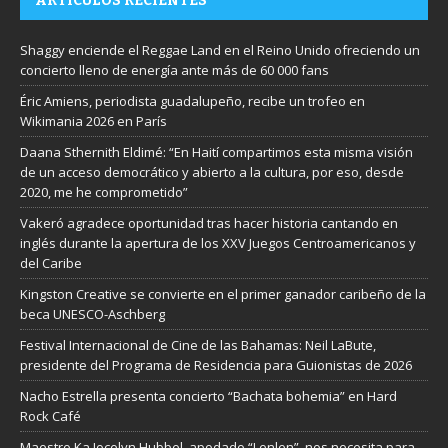
ARTÍCULOS RECIENTES
Shaggy enciende el Reggae Land en el Reino Unido ofreciendo un
concierto lleno de energía ante más de 60 000 fans
Éric Amiens, periodista guadalupeño, recibe un trofeo en
Wikimania 2026 en París
Daana Sthernith Eldimé: “En Haití compartimos esta misma visión
de un acceso democrático y abierto a la cultura, por eso, desde
2020, me he comprometido”
Vakeró agradece oportunidad tras hacer historia cantando en
inglés durante la apertura de los XXV Juegos Centroamericanos y
del Caribe
Kingston Creative se convierte en el primer ganador caribeño de la
beca UNESCO-Aschberg
Festival Internacional de Cine de las Bahamas: Neil LaBute,
presidente del Programa de Residencia para Guionistas de 2026
Nacho Estrella presenta concierto “Bachata bohemia” en Hard
Rock Café
Maestro Ka Jocelyn Hubbel, apodado “Lenlen”, nos necesita para