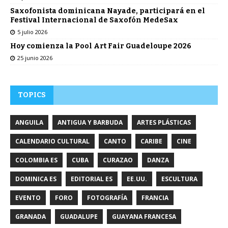
Saxofonista dominicana Nayade, participará en el
Festival Internacional de Saxofón MedeSax
5 julio 2026
Hoy comienza la Pool Art Fair Guadeloupe 2026
25 junio 2026
TOPICS
ANGUILA
ANTIGUA Y BARBUDA
ARTES PLÁSTICAS
CALENDARIO CULTURAL
CANTO
CARIBE
CINE
COLOMBIA ES
CUBA
CURAZAO
DANZA
DOMINICA ES
EDITORIAL ES
EE.UU.
ESCULTURA
EVENTO
FORO
FOTOGRAFÍA
FRANCIA
GRANADA
GUADALUPE
GUAYANA FRANCESA