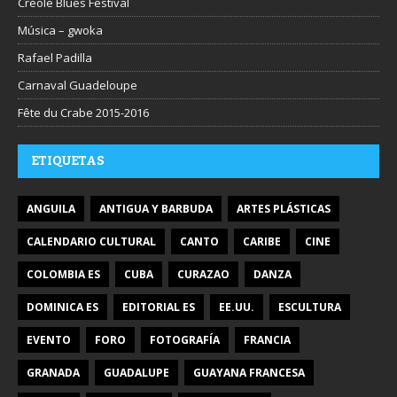
Créole Blues Festival
Música – gwoka
Rafael Padilla
Carnaval Guadeloupe
Fête du Crabe 2015-2016
ETIQUETAS
ANGUILA
ANTIGUA Y BARBUDA
ARTES PLÁSTICAS
CALENDARIO CULTURAL
CANTO
CARIBE
CINE
COLOMBIA ES
CUBA
CURAZAO
DANZA
DOMINICA ES
EDITORIAL ES
EE.UU.
ESCULTURA
EVENTO
FORO
FOTOGRAFÍA
FRANCIA
GRANADA
GUADALUPE
GUAYANA FRANCESA