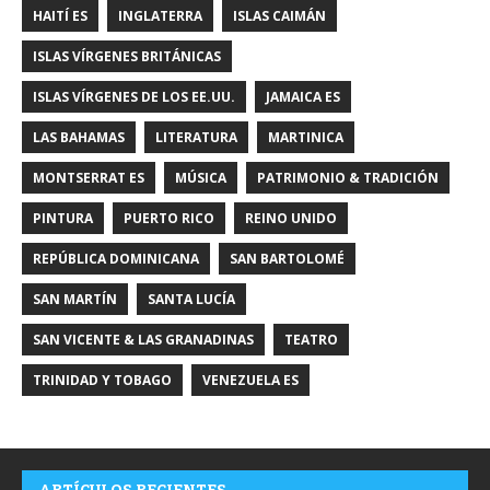
HAITÍ ES
INGLATERRA
ISLAS CAIMÁN
ISLAS VÍRGENES BRITÁNICAS
ISLAS VÍRGENES DE LOS EE.UU.
JAMAICA ES
LAS BAHAMAS
LITERATURA
MARTINICA
MONTSERRAT ES
MÚSICA
PATRIMONIO & TRADICIÓN
PINTURA
PUERTO RICO
REINO UNIDO
REPÚBLICA DOMINICANA
SAN BARTOLOMÉ
SAN MARTÍN
SANTA LUCÍA
SAN VICENTE & LAS GRANADINAS
TEATRO
TRINIDAD Y TOBAGO
VENEZUELA ES