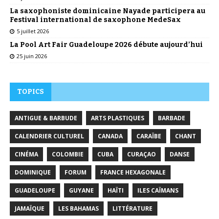
La saxophoniste dominicaine Nayade participera au
Festival international de saxophone MedeSax
5 juillet 2026
La Pool Art Fair Guadeloupe 2026 débute aujourd’hui
25 juin 2026
TOPICS
ANTIGUE & BARBUDE
ARTS PLASTIQUES
BARBADE
CALENDRIER CULTUREL
CANADA
CARAÏBE
CHANT
CINÉMA
COLOMBIE
CUBA
CURAÇAO
DANSE
DOMINIQUE
FORUM
FRANCE HEXAGONALE
GUADELOUPE
GUYANE
HAÏTI
ILES CAÏMANS
JAMAÏQUE
LES BAHAMAS
LITTÉRATURE