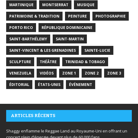
MARTINIQUE
MONTSERRAT
MUSIQUE
PATRIMOINE & TRADITION
PEINTURE
PHOTOGRAPHIE
PORTO RICO
RÉPUBLIQUE DOMINICAINE
SAINT-BARTHÉLEMY
SAINT-MARTIN
SAINT-VINCENT & LES GRENADINES
SAINTE-LUCIE
SCULPTURE
THÉÂTRE
TRINIDAD & TOBAGO
VENEZUELA
VIDÉOS
ZONE 1
ZONE 2
ZONE 3
ÉDITORIAL
ÉTATS-UNIS
ÉVÉNEMENT
ARTICLES RÉCENTS
Shaggy enflamme le Reggae Land au Royaume-Uni en offrant un
concert plein d’énergie devant plus de 60 000 fans