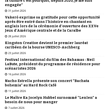
la culture c’est pourquoi, depuis 2020, je me suis
engagée”
31 juillet 2026
Vakeró exprime sa gratitude pour cette opportunité
après être entré dans l’histoire en chantant en
anglais lors de la cérémonie d’ouverture des XXVe
Jeux d’Amérique centrale et de la Caraïbe
28 juillet 2026
Kingston Creative devient le premier lauréat
caribéen de la bourse UNESCO-Aschberg
23 juillet 2026
Festival international du film des Bahamas : Neil
LaBute, président du programme de résidence pour
scénaristes 2026
16 juillet 2026
Nacho Estrella présente son concert “Bachata
bohemia” au Hard Rock Café
11 juillet 2026
Le Maître Ka Jocelyn Hubbel surnommé “Lenlen” a
besoin de nous pour manger
7 juillet 2026