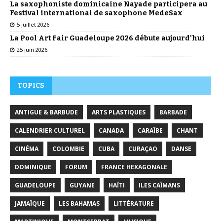
La saxophoniste dominicaine Nayade participera au
Festival international de saxophone MedeSax
5 juillet 2026
La Pool Art Fair Guadeloupe 2026 débute aujourd’hui
25 juin 2026
TOPICS
ANTIGUE & BARBUDE
ARTS PLASTIQUES
BARBADE
CALENDRIER CULTUREL
CANADA
CARAÏBE
CHANT
CINÉMA
COLOMBIE
CUBA
CURAÇAO
DANSE
DOMINIQUE
FORUM
FRANCE HEXAGONALE
GUADELOUPE
GUYANE
HAÏTI
ILES CAÏMANS
JAMAÏQUE
LES BAHAMAS
LITTÉRATURE