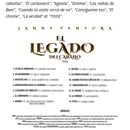
caballos”
,
“El carbonero”
,
“Agonía”
,
“Dilema”
,
“Las indias de
Baní”
,
“Cuando tú estás cerca de mí”
,
“Consígueme eso”
,
“El
chisme”
,
“La verdad”
et
“Tititá”
.