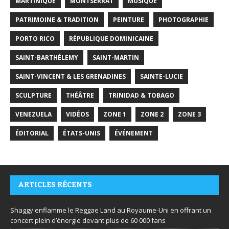
MARTINIQUE
MONTSERRAT
MUSIQUE
PATRIMOINE & TRADITION
PEINTURE
PHOTOGRAPHIE
PORTO RICO
RÉPUBLIQUE DOMINICAINE
SAINT-BARTHÉLEMY
SAINT-MARTIN
SAINT-VINCENT & LES GRENADINES
SAINTE-LUCIE
SCULPTURE
THÉÂTRE
TRINIDAD & TOBAGO
VENEZUELA
VIDÉOS
ZONE 1
ZONE 2
ZONE 3
ÉDITORIAL
ÉTATS-UNIS
ÉVÉNEMENT
ARTICLES RÉCENTS
Shaggy enflamme le Reggae Land au Royaume-Uni en offrant un
concert plein d’énergie devant plus de 60 000 fans