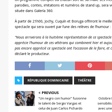
parodies, contes, imitations et numéros de stand up, sera 
située dans Galería 360.
À partir de 21h00, Jochy, Cuquín et Boruga offriront le meill
spectacle qui sera ouvert par l’une des relèves de l’humour 
“Nous arriverons à la huitième représentation de ce spectacle 
apprécie l’humour de ces vétérans qui combinent hier et aujour
pas encore apprécié ce
spectacle ont l’occasion de le faire, et
déclaré le producteur.
RÉPUBLIQUE DOMINICAINE
THÉÂTRE
PREVIOUS
“Un negro con humor” fusionne
Octobre 
le talent de Sergio Vargas et
sensibili
celui de Juan Carlos Pichardo
avec une 