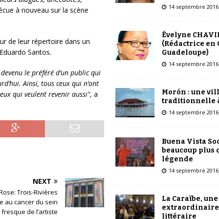
14 septembre 2016
vécue à nouveau sur la scène
Évelyne CHAVI
eur de leur répertoire dans un
(Rédactrice en 
: Eduardo Santos.
Guadeloupe)
14 septembre 2016
devenu le préféré d’un public qui
d’hui. Ainsi, tous ceux qui n’ont
Morón : une vil
 ceux qui veulent revenir aussi”
, a
traditionnelle 
14 septembre 2016
Buena Vista Soc
beaucoup plus 
légende
14 septembre 2016
NEXT
Rose: Trois-Rivières
La Caraïbe, une
se au cancer du sein
extraordinaire
fresque de l’artiste
littéraire