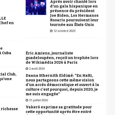
Après avoir chanté lors
d’un gala hispanique en
présence du président
Joe Biden, Los Hermanos
LLE
Rosario poursuivent leur
Chef en
tournée aux États-Unis
12 octobre 2023
le
à Cuba
Éric Amiens, journaliste
guadeloupéen, reçoit un trophée lors
de Wikimédia 2026 à Paris
2 août 2026
ial Club,
Daana Sthernith Eldimé: “En Haïti,
qu’une
nous partageons cette même vision
d’un accès démocratique et ouvert à la
culture c’est pourquoi, depuis 2020, je
me suis engagée”
31 juillet 2026
Vakeró exprime sa gratitude pour
 richesse
cette opportunité après être entré