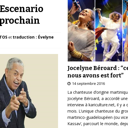
l’Escenario
 prochain
TOS
traduction : Évelyne
et
Jocelyne Béroard : “c
nous avons est fort”
14 septembre 2016
La chanteuse d’origine martiniqu
Jocelyne Béroard, a accordé une
interview à kariculture.net, il y a
mois. L’unique chanteuse du gr
martinico-guadeloupéen (ou vice
Kassav’, parcourt le monde, depu