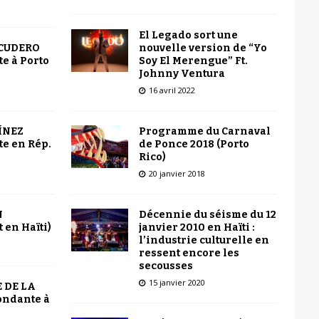
El Legado sort une
nouvelle version de “Yo
SCUDERO
Soy El Merengue” Ft.
e à Porto
Johnny Ventura
16 avril 2022
Programme du Carnaval
ÍNEZ
de Ponce 2018 (Porto
e en Rép.
Rico)
20 janvier 2018
Décennie du séisme du 12
N
janvier 2010 en Haïti :
 en Haïti)
l’industrie culturelle en
ressent encore les
secousses
15 janvier 2020
 DE LA
ondante à