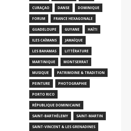
CURAÇAO
DANSE
DOMINIQUE
FORUM
FRANCE HEXAGONALE
GUADELOUPE
GUYANE
HAÏTI
ILES CAÏMANS
JAMAÏQUE
LES BAHAMAS
LITTÉRATURE
MARTINIQUE
MONTSERRAT
MUSIQUE
PATRIMOINE & TRADITION
PEINTURE
PHOTOGRAPHIE
PORTO RICO
RÉPUBLIQUE DOMINICAINE
SAINT-BARTHÉLEMY
SAINT-MARTIN
SAINT-VINCENT & LES GRENADINES