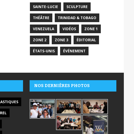
SAINTE-LUCIE
SCULPTURE
THÉÂTRE
TRINIDAD & TOBAGO
VENEZUELA
VIDÉOS
ZONE 1
ZONE 2
ZONE 3
ÉDITORIAL
ÉTATS-UNIS
ÉVÉNEMENT
NOS DERNIÈRES PHOTOS
LASTIQUES
REL