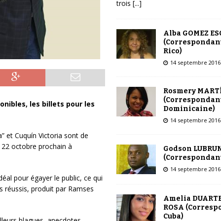
trois
[...]
Alba GOMEZ E
(Correspondant
Rico)
14 septembre 2016
Rosmery MART
(Correspondant
nibles, les billets pour les
Dominicaine)
14 septembre 2016
” et Cuquín Victoria sont de
i 22 octobre prochain à
Godson LUBRU
(Correspondant
14 septembre 2016
déal pour égayer le public, ce qui
us réussis, produit par Ramses
Amelia DUARTE
ROSA (Corresp
Cuba)
leurs blagues, anecdotes,