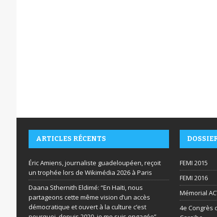
ARTICLES RÉCENTS
DOSSIE
Éric Amiens, journaliste guadeloupéen, reçoit
FEMI 2015
un trophée lors de Wikimédia 2026 à Paris
FEMI 2016
Daana Sthernith Eldimé: “En Haïti, nous
Mémorial AC
partageons cette même vision d’un accès
démocratique et ouvert à la culture c’est
4e Congrès d
pourquoi, depuis 2020, je me suis engagée”