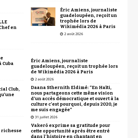
Éric Amiens, journaliste
guadeloupéen, reçoit un
trophée lors de
LLE
Wikimédia 2026 à Paris
Chef en
2 août 2026
le
Éric Amiens, journaliste
à Cuba
guadeloupéen, reçoit un trophée lors
de Wikimédia 2026 à Paris
2 août 2026
Daana Sthernith Eldimé: “En Haïti,
ial Club,
nous partageons cette même vision
qu’une
d’un accès démocratique et ouvert à la
culture c’est pourquoi, depuis 2020, je
me suis engagée”
31 juillet 2026
Vakeró exprime sa gratitude pour
 richesse
cette opportunité après être entré
dans l’histoire en chantant en