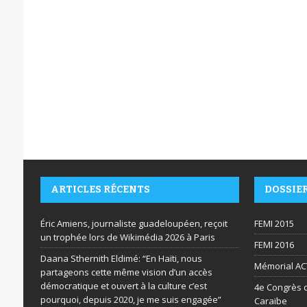
ARTICLES RÉCENTS
DOSSIE
Éric Amiens, journaliste guadeloupéen, reçoit
FEMI 2015
un trophée lors de Wikimédia 2026 à Paris
FEMI 2016
Daana Sthernith Eldimé: “En Haïti, nous
Mémorial AC
partageons cette même vision d’un accès
démocratique et ouvert à la culture c’est
4e Congrès d
pourquoi, depuis 2020, je me suis engagée”
Caraïbe