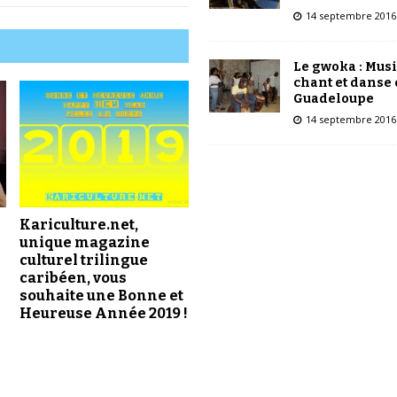
s
c
14 septembre 2016
h
h
a
e
u
Le gwoka : Mus
s
chant et danse
t
h
Guadeloupe
/
a
14 septembre 2016
b
u
a
t
s
/
p
b
o
a
u
Kariculture.net,
s
r
unique magazine
p
a
culturel trilingue
o
caribéen, vous
u
u
souhaite une Bonne et
g
r
Heureuse Année 2019 !
m
a
e
u
n
g
t
m
e