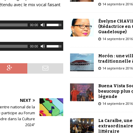
14 septembre 2016
tendu avec le mix vocal faisant
Évelyne CHAVI
U
00:00
(Rédactrice en 
t
Guadeloupe)
i
14 septembre 2016
l
U
00:00
i
t
Morón : une vil
s
i
traditionnelle 
e
l
14 septembre 2016
z
i
l
s
e
e
Buena Vista Soc
s
z
beaucoup plus 
f
légende
l
NEXT
l
14 septembre 2016
e
entre national de la
è
s
 participe au Forum
c
f
dre dans la Culture
La Caraïbe, une
h
l
2024”
extraordinaire
e
è
littéraire