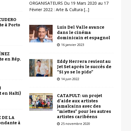
ORGANISATEURS Du 19 Mars 2020 au 17
Février 2022 : Arte & Cultura
[...]
SCUDERO
e à Porto
Luis Del Valle avance
dans le cinéma
dominicain et espagnol
16 janvier 2023
ÍNEZ
e en Rép.
Eddy Herrera revient au
Jet Set après le succès de
“Si yo se lo pido”
14 juin 2022
N
 en Haïti)
CATAPULT: un projet
d’aide aux artistes
jamaïcains avec des
“miettes” pour les autres
artistes caribéens
 DE LA
ondante à
25 novembre 2020