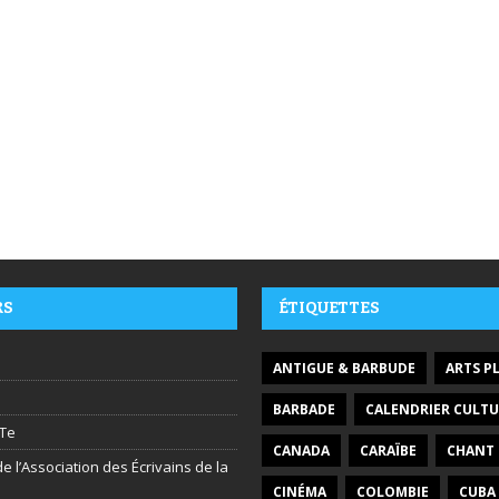
RS
ÉTIQUETTES
ANTIGUE & BARBUDE
ARTS P
BARBADE
CALENDRIER CULTU
Te
CANADA
CARAÏBE
CHANT
e l’Association des Écrivains de la
CINÉMA
COLOMBIE
CUBA