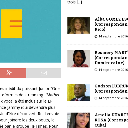
trois
[...]
Alba GOMEZ E
(Correspondant
Rico)
14 septembre 2016
Rosmery MART
(Correspondant
Dominicaine)
14 septembre 2016
Godson LUBRU
ces inédit du puissant Junior “One
(Correspondant
lateformes de streaming.
“Mother
14 septembre 2016
x vocal a été inclus sur le LP
nce Jammy (qui deviendra plus
ste d’être découvert. Reid envoie
Amelia DUARTE
pour joindre les deux bouts, le
ROSA (Corresp
Cuba)
ée par le groupe Hi-Times. Pour