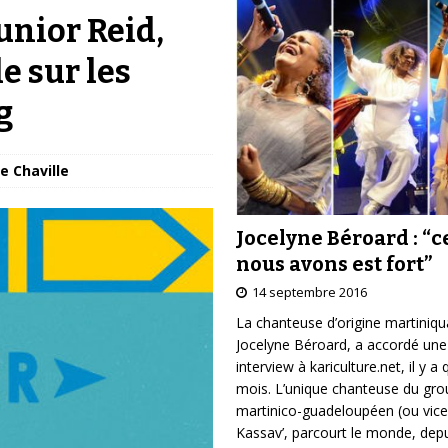
Junior Reid,
e sur les
g
e Chaville
Jocelyne Béroard : “c
nous avons est fort”
14 septembre 2016
La chanteuse d’origine martiniqu
Jocelyne Béroard, a accordé une
interview à kariculture.net, il y a
mois. L’unique chanteuse du gr
martinico-guadeloupéen (ou vice
Kassav’, parcourt le monde, depu