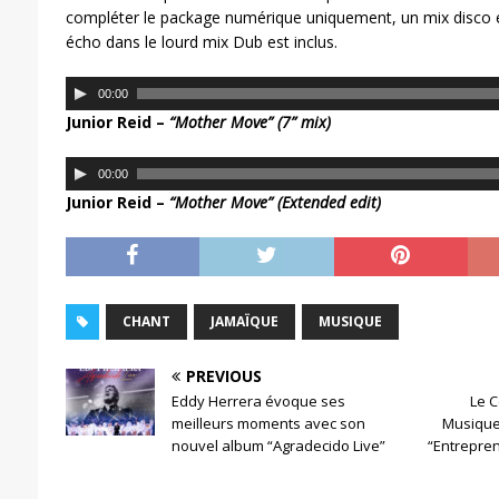
compléter le package numérique uniquement, un mix disco é
écho dans le lourd mix Dub est inclus.
L
00:00
e
Junior Reid –
“Mother Move” (7” mix)
c
t
L
00:00
e
e
Junior Reid –
“Mother Move” (Extended edit)
u
c
r
t
a
e
u
u
d
r
CHANT
JAMAÏQUE
MUSIQUE
i
a
o
u
PREVIOUS
d
Eddy Herrera évoque ses
Le C
i
meilleurs moments avec son
Musique
o
nouvel album “Agradecido Live”
“Entrepren