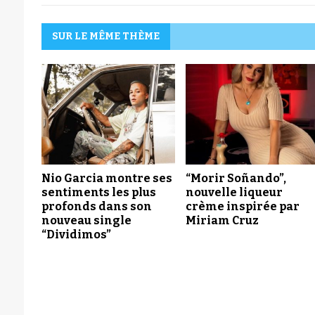
SUR LE MÊME THÈME
Nio Garcia montre ses
“Morir Soñando”,
sentiments les plus
nouvelle liqueur
profonds dans son
crème inspirée par
nouveau single
Miriam Cruz
“Dividimos”