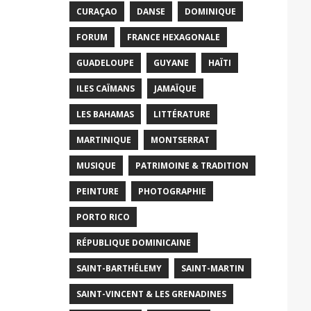
CURAÇAO
DANSE
DOMINIQUE
FORUM
FRANCE HEXAGONALE
GUADELOUPE
GUYANE
HAÏTI
ILES CAÏMANS
JAMAÏQUE
LES BAHAMAS
LITTÉRATURE
MARTINIQUE
MONTSERRAT
MUSIQUE
PATRIMOINE & TRADITION
PEINTURE
PHOTOGRAPHIE
PORTO RICO
RÉPUBLIQUE DOMINICAINE
SAINT-BARTHÉLEMY
SAINT-MARTIN
SAINT-VINCENT & LES GRENADINES