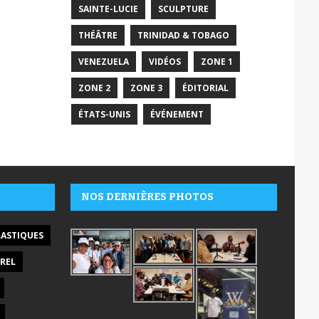
SAINTE-LUCIE
SCULPTURE
THÉÂTRE
TRINIDAD & TOBAGO
VENEZUELA
VIDÉOS
ZONE 1
ZONE 2
ZONE 3
ÉDITORIAL
ÉTATS-UNIS
ÉVÉNEMENT
NOS DERNIÈRES PHOTOS
LASTIQUES
REL