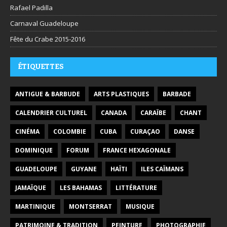
Rafael Padilla
Carnaval Guadeloupe
Fête du Crabe 2015-2016
ÉTIQUETTES
ANTIGUE & BARBUDE
ARTS PLASTIQUES
BARBADE
CALENDRIER CULTUREL
CANADA
CARAÏBE
CHANT
CINÉMA
COLOMBIE
CUBA
CURAÇAO
DANSE
DOMINIQUE
FORUM
FRANCE HEXAGONALE
GUADELOUPE
GUYANE
HAÏTI
ILES CAÏMANS
JAMAÏQUE
LES BAHAMAS
LITTÉRATURE
MARTINIQUE
MONTSERRAT
MUSIQUE
PATRIMOINE & TRADITION
PEINTURE
PHOTOGRAPHIE