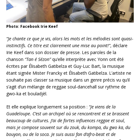
Photo: Facebook Irie Keef
“Je chante ce que je vis, alors les mots et les mélodies sont quasi-
instinctifs. Ce titre est clairement une mise au point!”
, déclare
Irie Keef dans son dossier de presse. Les paroles de la
chanson
“Tan é Sézon”
qu’elle interprète avec Yonn ont été
écrites par Élisabeth Gatibelza et Guy-Luc Bart, la musique
étant signée Mister Francky et Élisabeth Gatibelza. L’artiste ne
souhaite pas classer sa musique dans un genre précis vu qu’il
s’agit d’un mélange de reggae soul-dancehall sur rythme de
gwo-ka et bouladjèl.
Et elle explique longuement sa position :
“
Je viens de la
Guadeloupe. C’est un archipel où se rencontrent et se brassent
beaucoup de cultures. J’ai de
fortes influences reggae et soul,
mais je compose souvent sur du zouk, du kompa, du gwo ka, du
bouyon, ou de la soca. Je suis aussi fan d’afro-beat et de