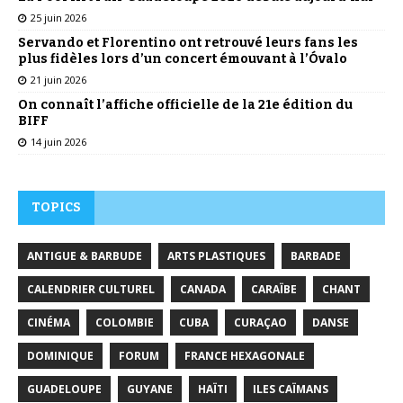
25 juin 2026
Servando et Florentino ont retrouvé leurs fans les
plus fidèles lors d’un concert émouvant à l’Óvalo
21 juin 2026
On connaît l’affiche officielle de la 21e édition du
BIFF
14 juin 2026
TOPICS
ANTIGUE & BARBUDE
ARTS PLASTIQUES
BARBADE
CALENDRIER CULTUREL
CANADA
CARAÏBE
CHANT
CINÉMA
COLOMBIE
CUBA
CURAÇAO
DANSE
DOMINIQUE
FORUM
FRANCE HEXAGONALE
GUADELOUPE
GUYANE
HAÏTI
ILES CAÏMANS