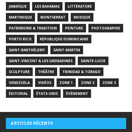
JAMAÏQUE
LES BAHAMAS
LITTÉRATURE
MARTINIQUE
MONTSERRAT
MUSIQUE
PATRIMOINE & TRADITION
PEINTURE
PHOTOGRAPHIE
PORTO RICO
RÉPUBLIQUE DOMINICAINE
SAINT-BARTHÉLEMY
SAINT-MARTIN
SAINT-VINCENT & LES GRENADINES
SAINTE-LUCIE
SCULPTURE
THÉÂTRE
TRINIDAD & TOBAGO
VENEZUELA
VIDÉOS
ZONE 1
ZONE 2
ZONE 3
ÉDITORIAL
ÉTATS-UNIS
ÉVÉNEMENT
ARTICLES RÉCENTS