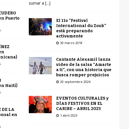
sumar a
[...]
SCUDERO
en Puerto
El 11o “Festival
International du Zouk”
6
está preparando
activamente
30 marzo 2018
ÍNEZ
en
inicana)
Cantante Alexamil lanza
6
video de la salsa “Amarte
a ti”, con una historia que
busca romper prejuicios
N
20 septiembre 2024
n Haití)
6
EVENTOS CULTURALES y
DÍAS FESTIVOS EN EL
CARIBE – ABRIL 2023
 DE LA
onsal en
1 abril 2023
6