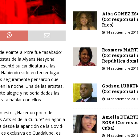
Alba GOMEZ E
(Corresponsal 
Rico)
14 septiembre 201
Rosmery MART
de Pointe-à-Pitre fue “asaltado”.
(Corresponsal 
istas de la Alyans Nasyonal
República dom
esentó su candidatura a las
14 septiembre 201
 Habiendo sido en tercer lugar
ntes seguramente pensaron que
en la noche. Una de las artistas,
Godson LUBRU
(Corresponsal e
nte alegre y no seria dadas las
14 septiembre 201
era a hablar con ellos…
do esto. ¿Hacer un poco de
Amelia DUARTE
Arts et de la Culture” en agonía
ROSA (Corresp
 desde la aparición de la Covid-
Cuba)
 es exclusiva de Guadalupe, es
14 septiembre 201