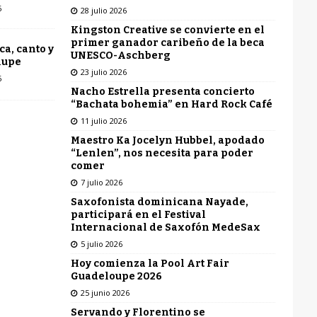
6
28 julio 2026
Kingston Creative se convierte en el
primer ganador caribeño de la beca
ca, canto y
UNESCO-Aschberg
lupe
23 julio 2026
6
Nacho Estrella presenta concierto
“Bachata bohemia” en Hard Rock Café
11 julio 2026
Maestro Ka Jocelyn Hubbel, apodado
“Lenlen”, nos necesita para poder
comer
7 julio 2026
Saxofonista dominicana Nayade,
participará en el Festival
Internacional de Saxofón MedeSax
5 julio 2026
Hoy comienza la Pool Art Fair
Guadeloupe 2026
25 junio 2026
Servando y Florentino se