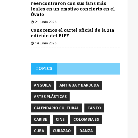
reencontraron con sus fans más
leales en un emotivo concierto en el
Óvalo
21 junio 2026
Conocemos el cartel oficial de la 21a
edición del BIFF
14 junio 2026
TOPICS
ANGUILA
ANTIGUA Y BARBUDA
ARTES PLÁSTICAS
CALENDARIO CULTURAL
CANTO
CARIBE
CINE
COLOMBIA ES
CUBA
CURAZAO
DANZA