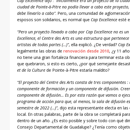
Cap Excellence
dijo :
“Inicialmente era un proyecto de la ciuda
ciudad de Pointe-à-Pitre no podía llevar a cabo este proyecto,
debe llevarlo a cabo”
. Pero, una comunidad de aglomeración
esposos son solidarios, es normal que
Cap Excellence
esté e
“Pero un proyecto llevado a cabo por Cap Excellence no es un
Excellence, el Centre des Arts es una estructura que pertenec
artistas de todas partes (…)”
, ella explicó. ¿De verdad?
Cap Ex
legalmente las obras de
renovación desde 2010
, ¿y 11 añ
no tiene una gran fortaleza financiera para terminar esta o
que quebraron, si esto es cierto, ¿por qué semejante desast
et de la Culture
de Pointe-à-Pitre estaría maldito?
“El proyecto del Centre des Arts consta de tres componentes 
componente de formación y un componente de difusión. Creem
componente de difusión… Es por esta raz
ó
n que
vamos a ejec
programa de acción para que, al menos, la sala de difusión e
semestre de 2022 (…)”
, dijo esta representante electa en las
local. En otras palabras, parte de la obra se completará par
dentro de un año. ¿Es esto posible y sobre todo con qué din
Consejo Departamental de Guadalupe? ¿Tenía como objeti