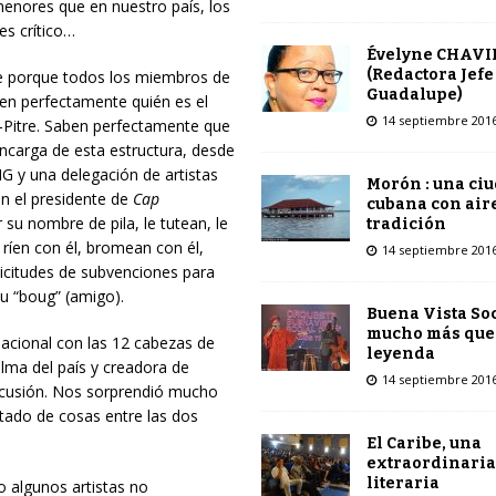
menores que en nuestro país, los
es crítico…
Évelyne CHAVI
(Redactora Jefe
te porque todos los miembros de
Guadalupe)
en perfectamente quién es el
14 septiembre 201
à-Pitre. Saben perfectamente que
ncarga de esta estructura, desde
G y una delegación de artistas
Morón : una ci
n el presidente de
Cap
cubana con air
su nombre de pila, le tutean, le
tradición
ríen con él, bromean con él,
14 septiembre 201
licitudes de subvenciones para
su “boug” (amigo).
Buena Vista Soc
mucho más que
nacional con las 12 cabezas de
leyenda
 alma del país y creadora de
14 septiembre 201
scusión. Nos sorprendió mucho
stado de cosas entre las dos
El Caribe, una
extraordinaria
literaria
o algunos artistas no