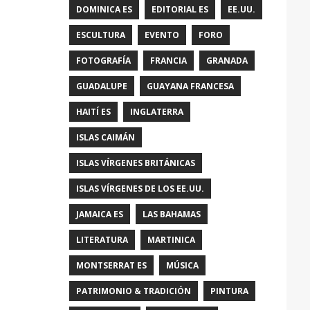
DOMINICA ES
EDITORIAL ES
EE.UU.
ESCULTURA
EVENTO
FORO
FOTOGRAFÍA
FRANCIA
GRANADA
GUADALUPE
GUAYANA FRANCESA
HAITÍ ES
INGLATERRA
ISLAS CAIMÁN
ISLAS VÍRGENES BRITÁNICAS
ISLAS VÍRGENES DE LOS EE.UU.
JAMAICA ES
LAS BAHAMAS
LITERATURA
MARTINICA
MONTSERRAT ES
MÚSICA
PATRIMONIO & TRADICIÓN
PINTURA