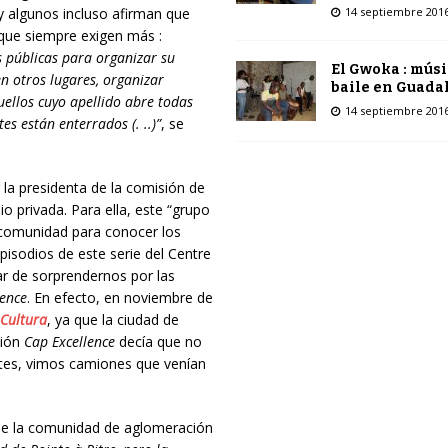
y algunos incluso afirman que
14 septiembre 201
 que siempre exigen más :
 públicas para organizar su
El Gwoka : músi
en otros lugares, organizar
baile en Guada
uellos cuyo apellido abre todas
14 septiembre 201
s están enterrados (. ..)”
, se
la presidenta de la comisión de
io privada. Para ella, este “grupo
 comunidad para conocer los
isodios de este serie del Centre
ar de sorprendernos por las
lence
. En efecto, en noviembre de
 Cultura
, ya que la ciudad de
ción
Cap Excellence
decía que no
ntes, vimos camiones que venían
 de la comunidad de aglomeración