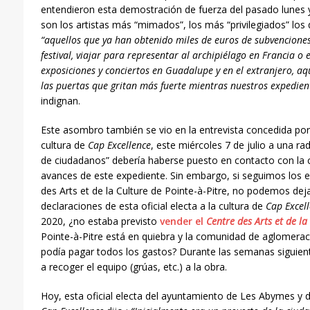
entendieron esta demostración de fuerza del pasado lunes 
son los artistas más “mimados”, los más “privilegiados” los
“aquellos que ya han obtenido miles de euros de subvenciones
festival, viajar para representar al archipiélago en Francia o 
exposiciones y conciertos en Guadalupe y en el extranjero, aq
las puertas que gritan más fuerte mientras nuestros expediente
indignan.
Este asombro también se vio en la entrevista concedida por 
cultura de
Cap Excellence
, este miércoles 7 de julio a una rad
de ciudadanos” debería haberse puesto en contacto con la
avances de este expediente. Sin embargo, si seguimos los ep
des Arts et de la Culture de Pointe-à-Pitre, no podemos dej
declaraciones de esta oficial electa a la cultura de
Cap Excel
2020, ¿no estaba previsto
vender el
Centre des Arts et de la
Pointe-à-Pitre está en quiebra y la comunidad de aglomera
podía pagar todos los gastos? Durante las semanas siguie
a recoger el equipo (grúas, etc.) a la obra.
Hoy, esta oficial electa del ayuntamiento de Les Abymes y