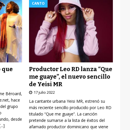
CANTO
Productor Leo RD lanza “Que
o que
me guaye”, el nuevo sencillo
de Yeisi MR
17 julio 2022
yne Béroard,
re.net, hace
La cantante urbana Yeisi MR, estrenó su
 del grupo
más reciente sencillo producido por Leo RD
o
titulado “Que me guaye”. La canción
mundo, desde
pretende sumarse a la lista de éxitos del
[...]
afamado productor dominicano que viene