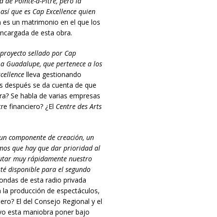
d de Pointe-à-Pitre, pero la
 así que es Cap Excellence quien
 es un matrimonio en el que los
ncargada de esta obra.
 proyecto sellado por Cap
e a Guadalupe, que pertenece a los
cellence
lleva gestionando
os después se da cuenta de que
bra? Se habla de varias empresas
re financiero? ¿El
Centre des Arts
: un componente de creación, un
os que hay que dar prioridad al
utar muy rápidamente nuestro
sté disponible para el segundo
 ondas de esta radio privada
a la producción de espectáculos,
ero? El del Consejo Regional y el
vo esta maniobra poner bajo