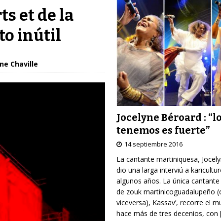
s et de la
to inútil
ne Chaville
Jocelyne Béroard : “l
tenemos es fuerte”
14 septiembre 2016
La cantante martiniquesa, Jocel
dio una larga interviú a karicultu
algunos años. La única cantante
de zouk martinicoguadalupeño (
viceversa), Kassav’, recorre el 
hace más de tres decenios, con