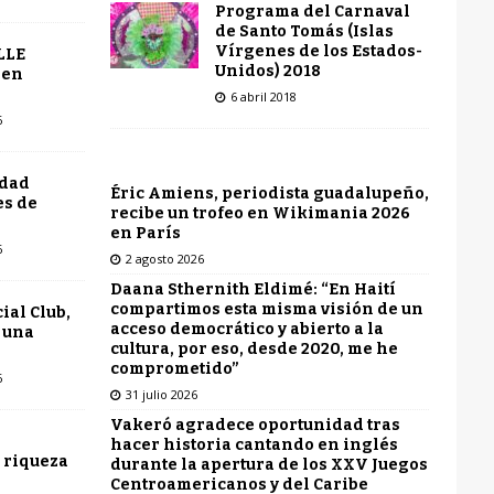
Programa del Carnaval
de Santo Tomás (Islas
Vírgenes de los Estados-
LLE
Unidos) 2018
 en
6 abril 2018
6
udad
Éric Amiens, periodista guadalupeño,
es de
recibe un trofeo en Wikimania 2026
en París
6
2 agosto 2026
Daana Sthernith Eldimé: “En Haití
compartimos esta misma visión de un
ial Club,
acceso democrático y abierto a la
 una
cultura, por eso, desde 2020, me he
comprometido”
6
31 julio 2026
Vakeró agradece oportunidad tras
hacer historia cantando en inglés
 riqueza
durante la apertura de los XXV Juegos
Centroamericanos y del Caribe