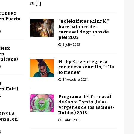
su
[...]
SCUDERO
en Puerto
“Kolektif Mas Kiltirèl”
hace balance del
6
carnaval de grupos de
piel 2023
6 julio 2023
ÍNEZ
en
inicana)
Milky Kaizen regresa
6
con nuevo sencillo, “Ella
lo menea”
14 octubre 2021
N
n Haití)
6
Programa del Carnaval
de Santo Tomás (Islas
Vírgenes de los Estados-
Unidos) 2018
 DE LA
onsal en
6 abril 2018
6