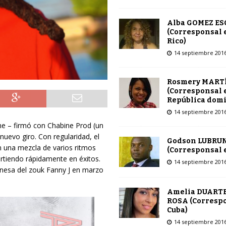
Alba GOMEZ E
(Corresponsal 
Rico)
14 septiembre 201
Rosmery MART
(Corresponsal 
República dom
14 septiembre 201
 – firmó con Chabine Prod (un
nuevo giro. Con regularidad, el
Godson LUBRU
 una mezcla de varios ritmos
(Corresponsal e
irtiendo rápidamente en éxitos.
14 septiembre 201
yanesa del zouk Fanny J en marzo
Amelia DUARTE
ROSA (Corresp
Cuba)
14 septiembre 201