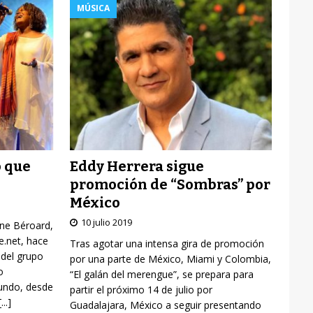
MÚSICA
Eddy Herrera sigue
o que
promoción de “Sombras” por
México
10 julio 2019
yne Béroard,
re.net, hace
Tras agotar una intensa gira de promoción
 del grupo
por una parte de México, Miami y Colombia,
o
“El galán del merengue”, se prepara para
mundo, desde
partir el próximo 14 de julio por
[...]
Guadalajara, México a seguir presentando