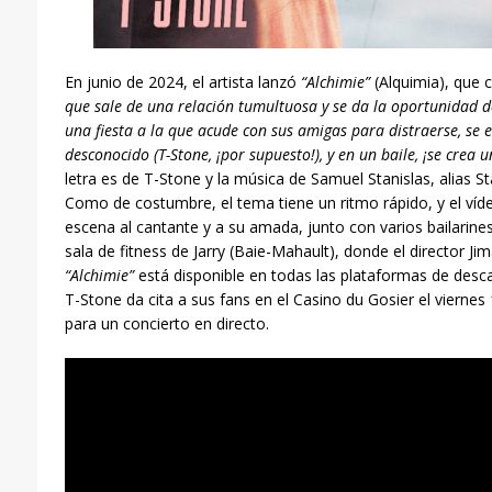
En junio de 2024, el artista lanzó
“Alchimie”
(Alquimia)
, que 
que sale de una relación tumultuosa y se da la oportunidad d
una fiesta a la que acude con sus amigas para distraerse, se
desconocido (T-Stone, ¡por supuesto!), y en un baile, ¡se crea u
letra es de T-Stone y la música de Samuel Stanislas, alias Sta
Como de costumbre, el tema tiene un ritmo r
á
pido
, y el ví
escena al cantante y a su amada, junto con varios bailarine
sala de fitness de Jarry (Baie-Mahault), donde el director J
“Alchimie”
está disponible en todas las plataformas de desca
T-Stone da cita a sus fans en el Casino du Gosier el viernes
para un concierto en directo.