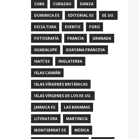
CUBA
CURAZAO
DANZA
DOMINICA ES
EDITORIAL ES
EE.UU.
ESCULTURA
EVENTO
FORO
FOTOGRAFÍA
FRANCIA
GRANADA
GUADALUPE
GUAYANA FRANCESA
HAITÍ ES
INGLATERRA
ISLAS CAIMÁN
ISLAS VÍRGENES BRITÁNICAS
ISLAS VÍRGENES DE LOS EE.UU.
JAMAICA ES
LAS BAHAMAS
LITERATURA
MARTINICA
MONTSERRAT ES
MÚSICA