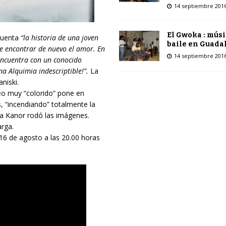
14 septiembre 201
El Gwoka : músi
cuenta
“la historia de una joven
baile en Guada
e encontrar de nuevo el amor. En
14 septiembre 201
 encuentra con un conocido
na Alquimia indescriptible!”.
La
niski.
deo muy “colorido” pone en
s, “incendiando” totalmente la
ima Kanor rodó las imágenes.
rga.
 16 de agosto a las 20.00 horas