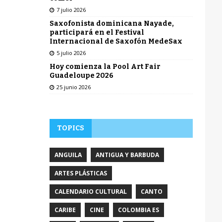
7 julio 2026
Saxofonista dominicana Nayade,
participará en el Festival
Internacional de Saxofón MedeSax
5 julio 2026
Hoy comienza la Pool Art Fair
Guadeloupe 2026
25 junio 2026
TOPICS
ANGUILA
ANTIGUA Y BARBUDA
ARTES PLÁSTICAS
CALENDARIO CULTURAL
CANTO
CARIBE
CINE
COLOMBIA ES