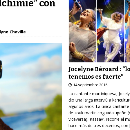
lchimie” con
lyne Chaville
Jocelyne Béroard : “l
tenemos es fuerte”
14 septiembre 2016
La cantante martiniquesa, Jocel
dio una larga interviú a karicultu
algunos años. La única cantante
de zouk martinicoguadalupeño (
viceversa), Kassav’, recorre el 
hace más de tres decenios, con