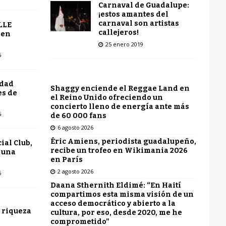
Carnaval de Guadalupe:
¡estos amantes del
carnaval son artistas
LLE
callejeros!
 en
25 enero 2019
6
udad
Shaggy enciende el Reggae Land en
es de
el Reino Unido ofreciendo un
concierto lleno de energía ante más
6
de 60 000 fans
6 agosto 2026
Éric Amiens, periodista guadalupeño,
ial Club,
recibe un trofeo en Wikimania 2026
 una
en París
2 agosto 2026
6
Daana Sthernith Eldimé: “En Haití
compartimos esta misma visión de un
acceso democrático y abierto a la
 riqueza
cultura, por eso, desde 2020, me he
comprometido”