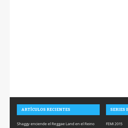
ARTÍCULOS RECIENTES
SERIES 
Shaggy enciende el Reggae Land en el Reino
FEMI 2015