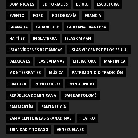
DOMINICA ES
EDITORIAL ES
EE.UU.
ESCULTURA
EVENTO
FORO
FOTOGRAFÍA
FRANCIA
GRANADA
GUADALUPE
GUAYANA FRANCESA
HAITÍ ES
INGLATERRA
ISLAS CAIMÁN
ISLAS VÍRGENES BRITÁNICAS
ISLAS VÍRGENES DE LOS EE.UU.
JAMAICA ES
LAS BAHAMAS
LITERATURA
MARTINICA
MONTSERRAT ES
MÚSICA
PATRIMONIO & TRADICIÓN
PINTURA
PUERTO RICO
REINO UNIDO
REPÚBLICA DOMINICANA
SAN BARTOLOMÉ
SAN MARTÍN
SANTA LUCÍA
SAN VICENTE & LAS GRANADINAS
TEATRO
TRINIDAD Y TOBAGO
VENEZUELA ES