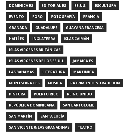
DOMINICA ES
EDITORIAL ES
EE.UU.
ESCULTURA
EVENTO
FORO
FOTOGRAFÍA
FRANCIA
GRANADA
GUADALUPE
GUAYANA FRANCESA
HAITÍ ES
INGLATERRA
ISLAS CAIMÁN
ISLAS VÍRGENES BRITÁNICAS
ISLAS VÍRGENES DE LOS EE.UU.
JAMAICA ES
LAS BAHAMAS
LITERATURA
MARTINICA
MONTSERRAT ES
MÚSICA
PATRIMONIO & TRADICIÓN
PINTURA
PUERTO RICO
REINO UNIDO
REPÚBLICA DOMINICANA
SAN BARTOLOMÉ
SAN MARTÍN
SANTA LUCÍA
SAN VICENTE & LAS GRANADINAS
TEATRO