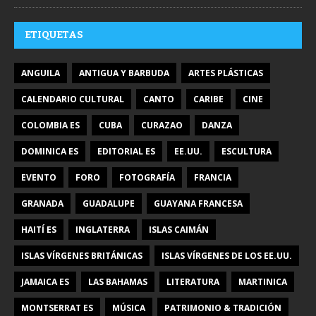
ETIQUETAS
ANGUILA
ANTIGUA Y BARBUDA
ARTES PLÁSTICAS
CALENDARIO CULTURAL
CANTO
CARIBE
CINE
COLOMBIA ES
CUBA
CURAZAO
DANZA
DOMINICA ES
EDITORIAL ES
EE.UU.
ESCULTURA
EVENTO
FORO
FOTOGRAFÍA
FRANCIA
GRANADA
GUADALUPE
GUAYANA FRANCESA
HAITÍ ES
INGLATERRA
ISLAS CAIMÁN
ISLAS VÍRGENES BRITÁNICAS
ISLAS VÍRGENES DE LOS EE.UU.
JAMAICA ES
LAS BAHAMAS
LITERATURA
MARTINICA
MONTSERRAT ES
MÚSICA
PATRIMONIO & TRADICIÓN