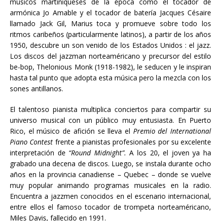
músicos martiniqueses de la época como el tocador de
armónica Jo Amable y el tocador de batería Jacques Césaire
llamado Jack Gil, Marius toca y promueve sobre todo los
ritmos caribeños (particularmente latinos), a partir de los años
1950, descubre un son venido de los Estados Unidos : el jazz.
Los discos del jazzman norteaméricano y precursor del estilo
be-bop, Thelonious Monk (1918-1982), le seducen y le inspiran
hasta tal punto que adopta esta música pero la mezcla con los
sones antillanos.
El talentoso pianista multiplica conciertos para compartir su
universo musical con un público muy entusiasta. En Puerto
Rico, el músico de afición se lleva el
Premio del
International
Piano Contest
frente a pianistas profesionales por su excelente
interpretación de
“Round Midnight”.
A los 20, el joven ya ha
grabado una decena de discos. Luego, se instala durante ocho
años en la provincia canadiense – Quebec – donde se vuelve
muy popular animando programas musicales en la radio.
Encuentra a jazzmen conocidos en el escenario internacional,
entre ellos el famoso tocador de trompeta norteaméricano,
Miles Davis, fallecido en 1991.