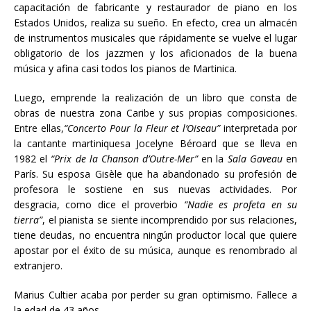
capacitación de fabricante y restaurador de piano en los
Estados Unidos, realiza su sueño. En efecto, crea un almacén
de instrumentos musicales que rápidamente se vuelve el lugar
obligatorio de los jazzmen y los aficionados de la buena
música y afina casi todos los pianos de Martinica.
Luego, emprende la realización de un libro que consta de
obras de nuestra zona Caribe y sus propias composiciones.
Entre ellas,
“Concerto Pour la Fleur et l’Oiseau”
interpretada por
la cantante martiniquesa Jocelyne Béroard que se lleva en
1982 el
“Prix de la Chanson d’Outre-Mer”
en la
Sala Gaveau
en
París. Su esposa Gisèle que ha abandonado su profesión de
profesora le sostiene en sus nuevas actividades. Por
desgracia, como dice el proverbio
“Nadie es profeta en su
tierra”
, el pianista se siente incomprendido por sus relaciones,
tiene deudas, no encuentra ningún productor local que quiere
apostar por el éxito de su música, aunque es renombrado al
extranjero.
Marius Cultier acaba por perder su gran optimismo. Fallece a
la edad de 43 años.