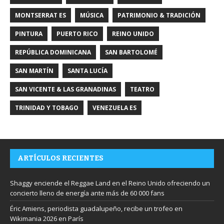
MONTSERRAT ES
MÚSICA
PATRIMONIO & TRADICIÓN
PINTURA
PUERTO RICO
REINO UNIDO
REPÚBLICA DOMINICANA
SAN BARTOLOMÉ
SAN MARTÍN
SANTA LUCÍA
SAN VICENTE & LAS GRANADINAS
TEATRO
TRINIDAD Y TOBAGO
VENEZUELA ES
ARTÍCULOS RECIENTES
Shaggy enciende el Reggae Land en el Reino Unido ofreciendo un
concierto lleno de energía ante más de 60 000 fans
Éric Amiens, periodista guadalupeño, recibe un trofeo en
Wikimania 2026 en París