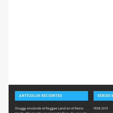
ARTÍCULOS RECIENTES
SERIES 
Shaggy enciende el Reggae Land en el Reino
FEMI 2015