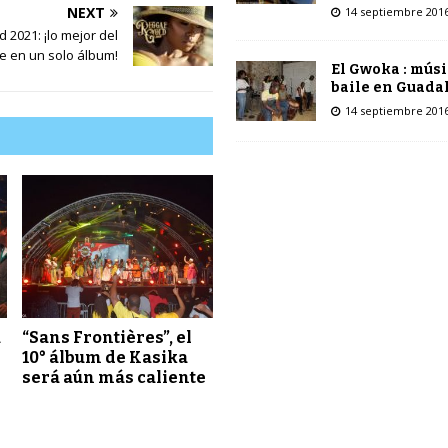
a
NEXT
14 septiembre 201
s
 2021: ¡lo mejor del
t
e en un solo álbum!
El Gwoka : músi
e
baile en Guada
c
14 septiembre 201
l
a
s
d
e
f
l
e
c
h
a
a
“Sans Frontières”, el
a
10° álbum de Kasika
será aún más caliente
r
r
i
b