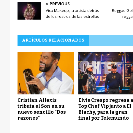
t
PREVIOUS
o
Vica Makeup, la artista detrás
Reggae Gold
r
de los rostros de las estrellas
regga
d
e
a
u
ARTÍCULOS RELACIONADOS
d
i
o
Cristian Allexis
Elvis Crespo regresa 
tributa el Son en su
Top Chef Vip junto a El
nuevo sencillo “Dos
Blachy, para la gran
razones”
final por Telemundo