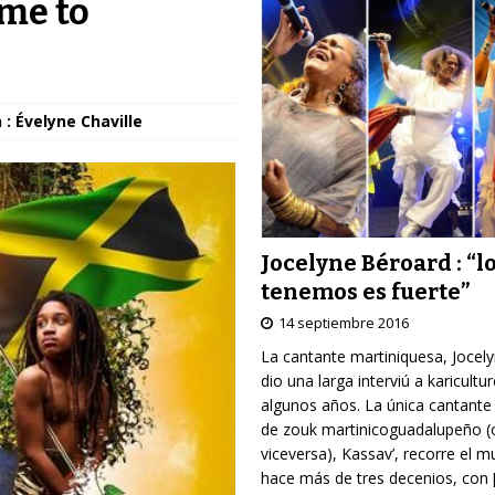
ome to
: Évelyne Chaville
Jocelyne Béroard : “l
tenemos es fuerte”
14 septiembre 2016
La cantante martiniquesa, Jocel
dio una larga interviú a karicultu
algunos años. La única cantante
de zouk martinicoguadalupeño (
viceversa), Kassav’, recorre el 
hace más de tres decenios, con