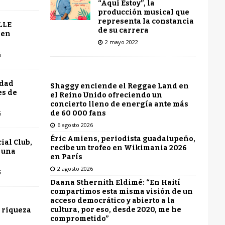
“Aquí Estoy”, la
producción musical que
representa la constancia
LLE
de su carrera
 en
2 mayo 2022
6
udad
Shaggy enciende el Reggae Land en
es de
el Reino Unido ofreciendo un
concierto lleno de energía ante más
de 60 000 fans
6
6 agosto 2026
Éric Amiens, periodista guadalupeño,
ial Club,
recibe un trofeo en Wikimania 2026
 una
en París
2 agosto 2026
6
Daana Sthernith Eldimé: “En Haití
compartimos esta misma visión de un
acceso democrático y abierto a la
cultura, por eso, desde 2020, me he
 riqueza
comprometido”