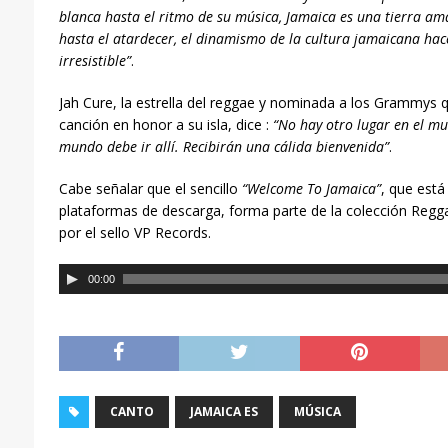
blanca hasta el ritmo de su música, Jamaica es una tierra a
hasta el atardecer, el dinamismo de la cultura jamaicana ha
irresistible”
.
Jah Cure, la estrella del reggae y nominada a los Grammys 
canción en honor a su isla, dice :
“No hay otro lugar en el m
mundo debe ir allí. Recibirán una cálida bienvenida”
.
Cabe se
ñ
al
ar que el sencillo
“Welcome To Jamaica”
, que está
plataformas de descarga, forma parte de la colección Regg
por el sello VP Records.
R
00:00
e
p
r
o
d
u
CANTO
JAMAICA ES
MÚSICA
c