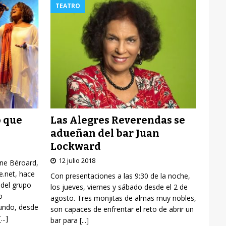
TEATRO
Las Alegres Reverendas se
o que
adueñan del bar Juan
Lockward
12 julio 2018
yne Béroard,
re.net, hace
Con presentaciones a las 9:30 de la noche,
 del grupo
los jueves, viernes y sábado desde el 2 de
o
agosto. Tres monjitas de almas muy nobles,
mundo, desde
son capaces de enfrentar el reto de abrir un
[...]
bar para
[...]