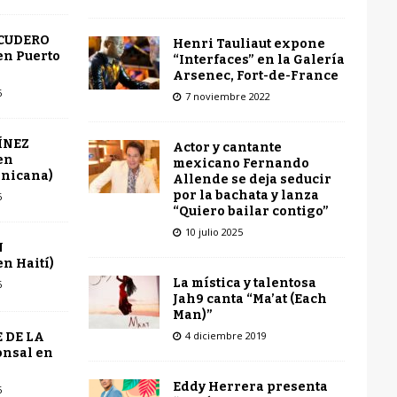
SCUDERO
Henri Tauliaut expone
en Puerto
“Interfaces” en la Galería
Arsenec, Fort-de-France
6
7 noviembre 2022
ÍNEZ
Actor y cantante
en
mexicano Fernando
inicana)
Allende se deja seducir
por la bachata y lanza
6
“Quiero bailar contigo”
10 julio 2025
N
n Haití)
La mística y talentosa
6
Jah9 canta “Ma’at (Each
Man)”
4 diciembre 2019
 DE LA
onsal en
Eddy Herrera presenta
6