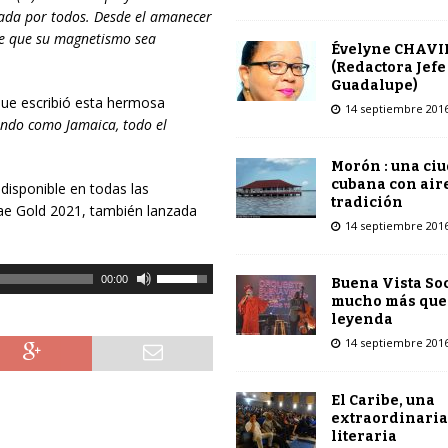
mada por todos. Desde el amanecer
ce que su magnetismo sea
Évelyne CHAVI
(Redactora Jefe
Guadalupe)
que escribió esta hermosa
14 septiembre 201
undo como Jamaica, todo el
Morón : una ci
cubana con air
 disponible en todas las
tradición
ae Gold 2021, también lanzada
14 septiembre 201
U
00:00
Buena Vista Soc
t
mucho más que
leyenda
i
l
14 septiembre 201
i
z
El Caribe, una
a
extraordinaria
l
literaria