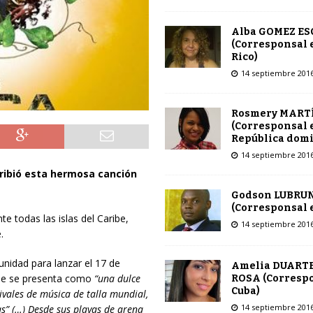
Alba GOMEZ E
(Corresponsal 
Rico)
14 septiembre 201
Rosmery MART
(Corresponsal 
República dom
14 septiembre 201
ribió esta hermosa canción
Godson LUBRU
(Corresponsal e
e todas las islas del Caribe,
14 septiembre 201
.
nidad para lanzar el 17 de
Amelia DUARTE
que se presenta como
“una dulce
ROSA (Corresp
Cuba)
vales de música de talla mundial,
14 septiembre 201
as” (…) Desde sus playas de arena