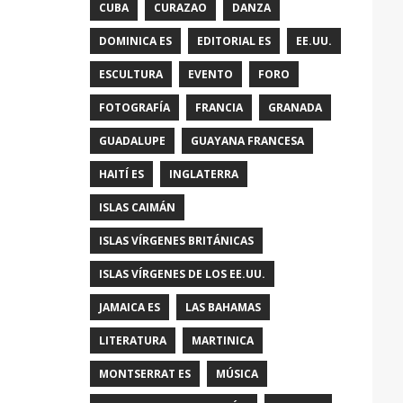
CUBA
CURAZAO
DANZA
DOMINICA ES
EDITORIAL ES
EE.UU.
ESCULTURA
EVENTO
FORO
FOTOGRAFÍA
FRANCIA
GRANADA
GUADALUPE
GUAYANA FRANCESA
HAITÍ ES
INGLATERRA
ISLAS CAIMÁN
ISLAS VÍRGENES BRITÁNICAS
ISLAS VÍRGENES DE LOS EE.UU.
JAMAICA ES
LAS BAHAMAS
LITERATURA
MARTINICA
MONTSERRAT ES
MÚSICA