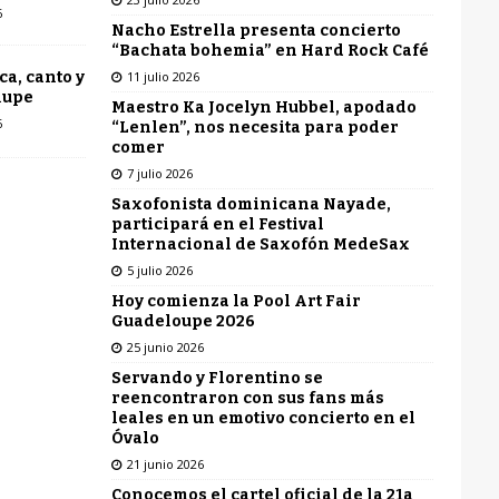
6
Nacho Estrella presenta concierto
“Bachata bohemia” en Hard Rock Café
11 julio 2026
ca, canto y
lupe
Maestro Ka Jocelyn Hubbel, apodado
6
“Lenlen”, nos necesita para poder
comer
7 julio 2026
Saxofonista dominicana Nayade,
participará en el Festival
Internacional de Saxofón MedeSax
5 julio 2026
Hoy comienza la Pool Art Fair
Guadeloupe 2026
25 junio 2026
Servando y Florentino se
reencontraron con sus fans más
leales en un emotivo concierto en el
Óvalo
21 junio 2026
Conocemos el cartel oficial de la 21a