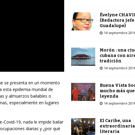
Évelyne CHAVI
(Redactora Jefe
Guadalupe)
14 septiembre 201
Morón : una ci
cubana con air
tradición
14 septiembre 201
que se presenta en un momento
Buena Vista Soc
 a esta epidemia mundial de
mucho más que
nas y almuerzos bailables o
leyenda
nas, especialmente en lugares
14 septiembre 201
El Caribe, una
e-Covid-19, nada le impide bailar
extraordinaria
eocupaciones diarias y ¿por qué
literaria