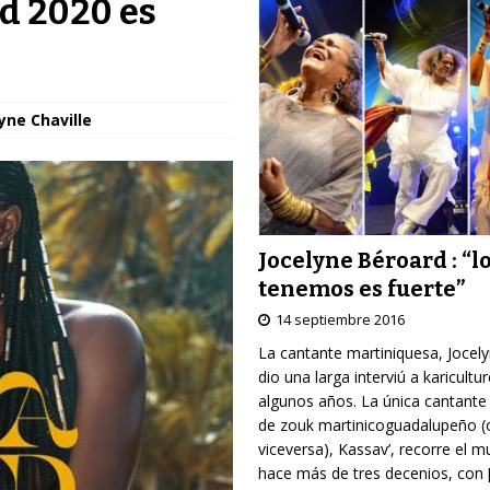
ld 2020 es
yne Chaville
Jocelyne Béroard : “l
tenemos es fuerte”
14 septiembre 2016
La cantante martiniquesa, Jocel
dio una larga interviú a karicultu
algunos años. La única cantante
de zouk martinicoguadalupeño (
viceversa), Kassav’, recorre el 
hace más de tres decenios, con