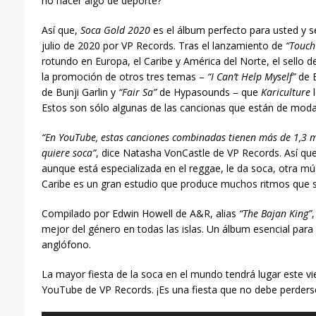
no hacer algo de deporte?
Así que,
Soca Gold 2020
es el álbum perfecto para usted y s
julio de 2020 por VP Records. Tras el lanzamiento de
“Touch
rotundo en Europa, el Caribe y América del Norte, el sello 
la promoción de otros tres temas –
“I Can’t Help Myself”
de 
de Bunji Garlin y
“Fair Sa”
de Hypasounds – que
Kariculture
l
Estos son sólo algunas de las cancionas que están de moda 
“En YouTube, estas canciones combinadas tienen más de 1,3 mi
quiere soca”
, dice Natasha VonCastle de VP Records. Así que
aunque está especializada en el reggae, le da soca, otra m
Caribe es un gran estudio que produce muchos ritmos que s
Compilado por Edwin Howell de A&R, alias
“The Bajan King”
mejor del género en todas las islas. Un álbum esencial para 
anglófono.
La mayor fiesta de la soca en el mundo tendrá lugar este vie
YouTube de VP Records. ¡Es una fiesta que no debe perders