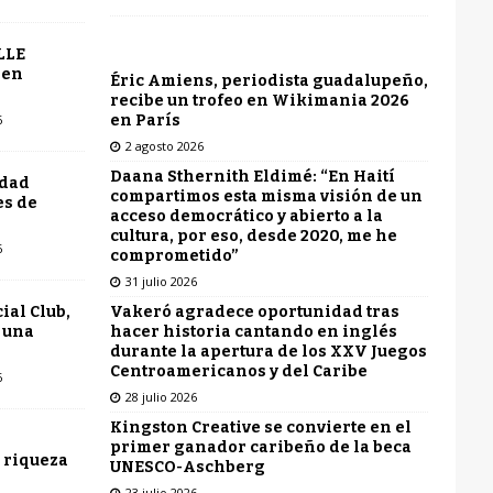
LLE
 en
Éric Amiens, periodista guadalupeño,
recibe un trofeo en Wikimania 2026
en París
6
2 agosto 2026
Daana Sthernith Eldimé: “En Haití
udad
compartimos esta misma visión de un
es de
acceso democrático y abierto a la
cultura, por eso, desde 2020, me he
6
comprometido”
31 julio 2026
Vakeró agradece oportunidad tras
ial Club,
hacer historia cantando en inglés
 una
durante la apertura de los XXV Juegos
Centroamericanos y del Caribe
6
28 julio 2026
Kingston Creative se convierte en el
primer ganador caribeño de la beca
 riqueza
UNESCO-Aschberg
23 julio 2026