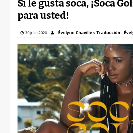
Si le gusta soca, ¡Soca Go
para usted!
Évelyne Chaville
Traducción : Ével
30 julio 2020
y