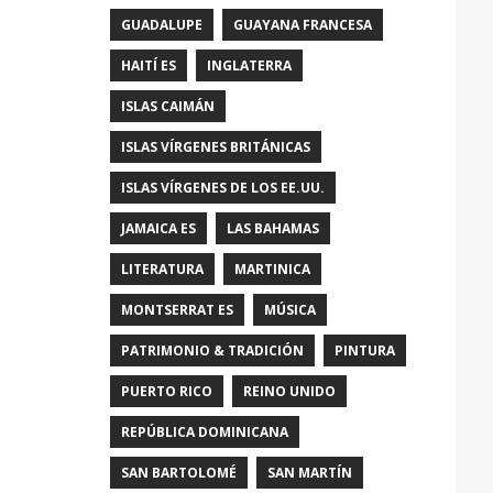
GUADALUPE
GUAYANA FRANCESA
HAITÍ ES
INGLATERRA
ISLAS CAIMÁN
ISLAS VÍRGENES BRITÁNICAS
ISLAS VÍRGENES DE LOS EE.UU.
JAMAICA ES
LAS BAHAMAS
LITERATURA
MARTINICA
MONTSERRAT ES
MÚSICA
PATRIMONIO & TRADICIÓN
PINTURA
PUERTO RICO
REINO UNIDO
REPÚBLICA DOMINICANA
SAN BARTOLOMÉ
SAN MARTÍN