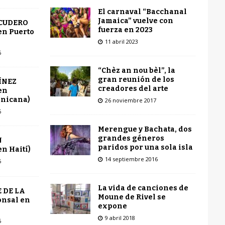
El carnaval “Bacchanal
Jamaica” vuelve con
SCUDERO
fuerza en 2023
en Puerto
11 abril 2023
6
“Chèz an nou bèl”, la
gran reunión de los
ÍNEZ
creadores del arte
en
inicana)
26 noviembre 2017
6
Merengue y Bachata, dos
grandes géneros
N
paridos por una sola isla
n Haití)
14 septiembre 2016
6
La vida de canciones de
 DE LA
Moune de Rivel se
onsal en
expone
9 abril 2018
6