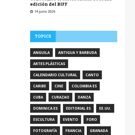
edición del BIFF
14 junio 2026
TOPICS
ANGUILA
ANTIGUA Y BARBUDA
ARTES PLÁSTICAS
CALENDARIO CULTURAL
CANTO
CARIBE
CINE
COLOMBIA ES
CUBA
CURAZAO
DANZA
DOMINICA ES
EDITORIAL ES
EE.UU.
ESCULTURA
EVENTO
FORO
FOTOGRAFÍA
FRANCIA
GRANADA