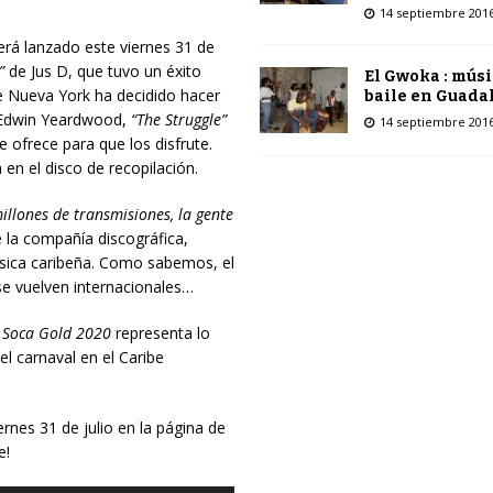
14 septiembre 201
erá lanzado este viernes 31 de
”
de Jus D, que tuvo un éxito
El Gwoka : músi
de Nueva York ha decidido hacer
baile en Guada
Edwin Yeardwood,
“The Struggle”
14 septiembre 201
e ofrece para que los disfrute.
en el disco de recopilación.
llones de transmisiones, la gente
 la compañía discográfica,
úsica caribeña. Como sabemos, el
e vuelven internacionales…
,
Soca Gold 2020
representa lo
el carnaval en el Caribe
rnes 31 de julio en la página de
e!