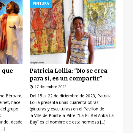
PINTURA
Patricia Lollia: “No se crea
o que
para sí, es un compartir”
17 diciembre 2023
Del 15 al 22 de diciembre de 2023, Patricia
yne Béroard,
Lollia presenta unas cuarenta obras
re.net, hace
(pinturas y esculturas) en el Pavillon de
 del grupo
la Ville de Pointe-a-Pitre. “La Pli Bèl Anba La
o
Bay” es el nombre de esta hermosa
[...]
mundo, desde
[...]