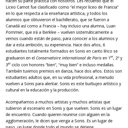
hacen su parte práctica con nosotros. Les recuerdo que el
Liceo Carnot fue clasificado como “el mejor liceo de Francia”
en lo que respecta a la enseñanza artística, y todos los
alumnos que obtuvieron el bachillerato, que se fueron a
Canadá así como a Francia – hay incluso una alumna, Luan
Pommier, que irá a Berklee – vuelven sistemáticamente a
vernos cuando están de paso, para conocer a los alumnos y
dar a esta ambición, su experiencia. Hace dos años, 6
estudiantes totalmente formados en Sonis en canto lírico se
er
graduaron en el
Conservatoire international de Paris
en 1
, 2º y
er
3
ciclo con honores “bien”, “muy bien” e incluso medallas.
También tuvimos premios en danza, hace dos años. Estos son
estudiantes adultos que, en su vida profesional, a menudo
vuelven a Sonis para alentar. Sonis es este burbujeo artístico y
cultural en la educación y la producción.
Acompañamos a muchos artistas y muchos artistas
que
subieron al escenario en Sonis y que vuelven. Sonis es un lugar
de encuentro. Cuando quieren reunirse con alguien en la
agglomeración, le dicen que venga a Sonis. Es un lugar de
paso, un lugar donde todo el mundo se detiene.