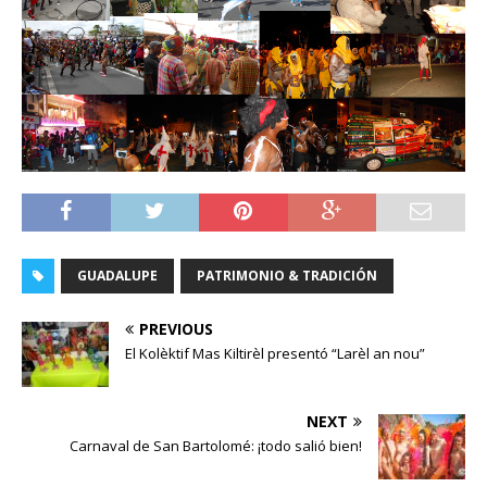
GUADALUPE
PATRIMONIO & TRADICIÓN
PREVIOUS
El Kolèktif Mas Kiltirèl presentó “Larèl an nou”
NEXT
Carnaval de San Bartolomé: ¡todo salió bien!