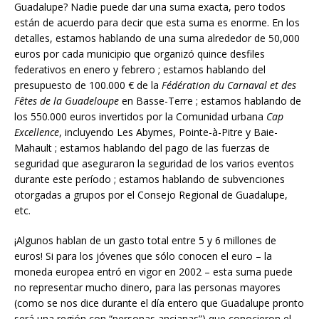
Guadalupe? Nadie puede dar una suma exacta, pero todos
están de acuerdo para decir que esta suma es enorme. En los
detalles, estamos hablando de una suma alrededor de 50,000
euros por cada municipio que organizó quince desfiles
federativos en enero y febrero ; estamos hablando del
presupuesto de 100.000 € de la
Fédération du Carnaval et des
Fêtes de la Guadeloupe
en Basse-Terre ; estamos hablando de
los 550.000 euros invertidos por la Comunidad urbana
Cap
Excellence
, incluyendo Les Abymes, Pointe-à-Pitre y Baie-
Mahault ; estamos hablando del pago de las fuerzas de
seguridad que aseguraron la seguridad de los varios eventos
durante este período ; estamos hablando de subvenciones
otorgadas a grupos por el Consejo Regional de Guadalupe,
etc.
¡Algunos hablan de un gasto total entre 5 y 6 millones de
euros! Si para los jóvenes que sólo conocen el euro – la
moneda europea entró en vigor en 2002 – esta suma puede
no representar mucho dinero, para las personas mayores
(como se nos dice durante el día entero que Guadalupe pronto
será una región con “personas ancianas”) que conocieron el