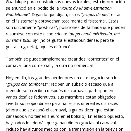
Guadalupe para construir sus nuevos locales, esta información
se anunció en el podio de la “
Route du Rhum-Destination
Guadeloupe”
. Digan lo que digan, estos
“grupos de piel”
están
en el “sistema” y aprovechan totalmente el “sistema”. Estas
son únicamente “posturas”, posiciones de fachada que pueden
resumirse con este dicho criollo:
“ou pa enmé mériken-la, mé
ou enmé bisui ay”
(no te gusta el estadounidense, pero te
gusta su galleta), aquí es el francés…
También se puede simplemente crear dos “corrientes” en el
carnaval: una comercial y la otra no comercial.
Hoy en día, los grandes perdedores en este negocio son los
“grupos con tambores”
: reciben un subsidio escaso que a
menudo sólo reciben después del carnaval, participan en
varios desfiles federativos, sus miembros están obligados
invertir su propio dinero para hacer sus diferentes disfraces
(ahora que se acabó el carnaval, algunos dicen que están
cansados y no tienen 1 euro en el bolsillo). En el lado opuesto,
hay todos los demás que ganan dinero gracias al carnaval,
incluso hay algunos medios con la transmisión en la televisión