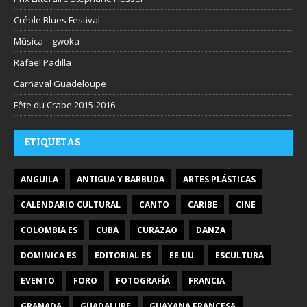
Créole Blues Festival
Música – gwoka
Rafael Padilla
Carnaval Guadeloupe
Fête du Crabe 2015-2016
ETIQUETAS
ANGUILA
ANTIGUA Y BARBUDA
ARTES PLÁSTICAS
CALENDARIO CULTURAL
CANTO
CARIBE
CINE
COLOMBIA ES
CUBA
CURAZAO
DANZA
DOMINICA ES
EDITORIAL ES
EE.UU.
ESCULTURA
EVENTO
FORO
FOTOGRAFÍA
FRANCIA
GRANADA
GUADALUPE
GUAYANA FRANCESA