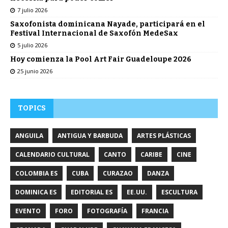
7 julio 2026
Saxofonista dominicana Nayade, participará en el
Festival Internacional de Saxofón MedeSax
5 julio 2026
Hoy comienza la Pool Art Fair Guadeloupe 2026
25 junio 2026
TOPICS
ANGUILA
ANTIGUA Y BARBUDA
ARTES PLÁSTICAS
CALENDARIO CULTURAL
CANTO
CARIBE
CINE
COLOMBIA ES
CUBA
CURAZAO
DANZA
DOMINICA ES
EDITORIAL ES
EE.UU.
ESCULTURA
EVENTO
FORO
FOTOGRAFÍA
FRANCIA