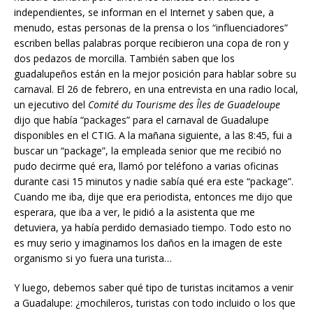
independientes, se informan en el Internet y saben que, a
menudo, estas personas de la prensa o los “influenciadores”
escriben bellas palabras porque recibieron una copa de ron y
dos pedazos de morcilla. También saben que los
guadalupeños están en la mejor posición para hablar sobre su
carnaval. El 26 de febrero, en una entrevista en una radio local,
un ejecutivo del
Comité du Tourisme des Îles de Guadeloupe
dijo que había “packages” para el carnaval de Guadalupe
disponibles en el CTIG. A la mañana siguiente, a las 8:45, fui a
buscar un “package”, la empleada senior que me recibió no
pudo decirme qué era, llamó por teléfono a varias oficinas
durante casi 15 minutos y nadie sabía qué era este “package”.
Cuando me iba, dije que era periodista, entonces me dijo que
esperara, que iba a ver, le pidió a la asistenta que me
detuviera, ya había perdido demasiado tiempo. Todo esto no
es muy serio y imaginamos los daños en la imagen de este
organismo si yo fuera una turista…
Y luego, debemos saber qué tipo de turistas incitamos a venir
a Guadalupe: ¿mochileros, turistas con todo incluido o los que