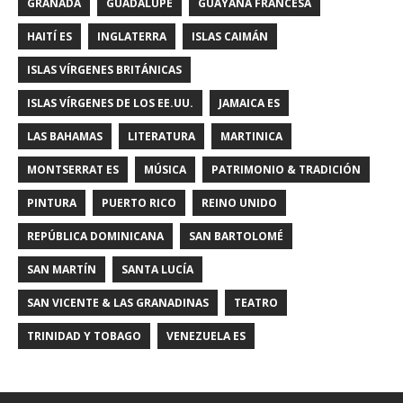
GRANADA
GUADALUPE
GUAYANA FRANCESA
HAITÍ ES
INGLATERRA
ISLAS CAIMÁN
ISLAS VÍRGENES BRITÁNICAS
ISLAS VÍRGENES DE LOS EE.UU.
JAMAICA ES
LAS BAHAMAS
LITERATURA
MARTINICA
MONTSERRAT ES
MÚSICA
PATRIMONIO & TRADICIÓN
PINTURA
PUERTO RICO
REINO UNIDO
REPÚBLICA DOMINICANA
SAN BARTOLOMÉ
SAN MARTÍN
SANTA LUCÍA
SAN VICENTE & LAS GRANADINAS
TEATRO
TRINIDAD Y TOBAGO
VENEZUELA ES