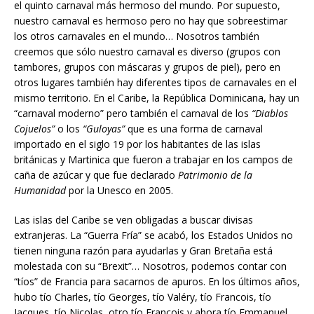
el quinto carnaval más hermoso del mundo. Por supuesto,
nuestro carnaval es hermoso pero no hay que sobreestimar
los otros carnavales en el mundo… Nosotros también
creemos que sólo nuestro carnaval es diverso (grupos con
tambores, grupos con máscaras y grupos de piel), pero en
otros lugares también hay diferentes tipos de carnavales en el
mismo territorio. En el Caribe, la República Dominicana, hay un
“carnaval moderno” pero también el carnaval de los
“Diablos
Cojuelos”
o los
“Guloyas”
que es una forma de carnaval
importado en el siglo 19 por los habitantes de las islas
británicas y Martinica que fueron a trabajar en los campos de
caña de azúcar y que fue declarado
Patrimonio de la
Humanidad
por la Unesco en 2005.
Las islas del Caribe se ven obligadas a buscar divisas
extranjeras. La “Guerra Fría” se acabó, los Estados Unidos no
tienen ninguna razón para ayudarlas y Gran Bretaña está
molestada con su “Brexit”… Nosotros, podemos contar con
“tíos” de Francia para sacarnos de apuros. En los últimos años,
hubo tío Charles, tío Georges, tío Valéry, tío Francois, tío
Jacques, tío Nicolas, otro tío François y ahora tío Emmanuel,