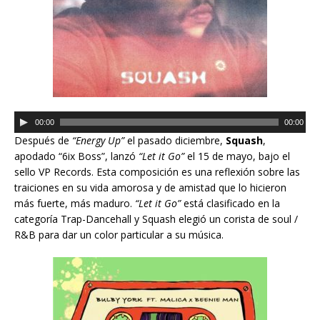
i
o
R
00:00
00:00
e
Después de
“Energy Up”
el pasado diciembre,
Squash
,
p
apodado “6ix Boss”, lanzó
“Let it Go”
el 15 de mayo, bajo el
r
sello VP Records. Esta composición es una reflexión sobre las
o
traiciones en su vida amorosa y de amistad que lo hicieron
d
más fuerte, más maduro.
“Let it Go”
está clasificado en la
u
categoría Trap-Dancehall y Squash elegió un corista de soul /
c
R&B para dar un color particular a su música.
t
o
r
d
e