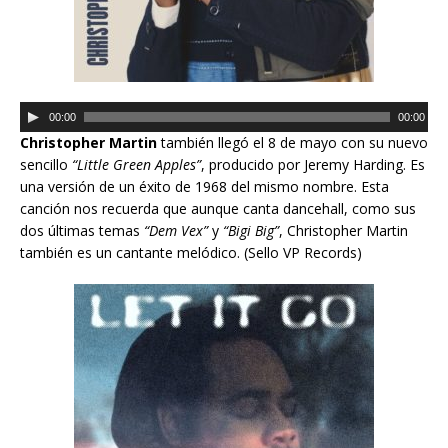
R
00:00
00:00
e
Christopher Martin
también llegó el 8 de mayo con su nuevo
p
sencillo
“Little Green Apples”
, producido por Jeremy Harding. Es
r
una versión de un éxito de 1968 del mismo nombre. Esta
o
canción nos recuerda que aunque canta dancehall, como sus
d
dos últimas temas
“Dem Vex”
y
“Bigi Big”
, Christopher Martin
u
también es un cantante melódico. (Sello VP Records)
c
t
o
r
d
e
a
u
d