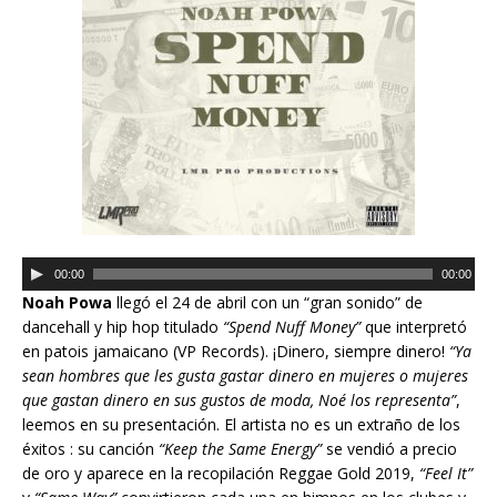
a
u
d
i
o
R
00:00
00:00
e
Noah Powa
llegó el 24 de abril con un “gran sonido” de
p
dancehall y hip hop titulado
“Spend Nuff Money”
que interpretó
r
en patois jamaicano (VP Records). ¡Dinero, siempre dinero!
“Ya
o
sean hombres que les gusta gastar dinero en mujeres o mujeres
d
que gastan dinero en sus gustos de moda, Noé los representa”
,
u
leemos en su presentación. El artista no es un extraño de los
c
éxitos : su canción
“Keep the Same Energy”
se vendió a precio
t
de oro y aparece en la recopilación Reggae Gold 2019,
“Feel It”
o