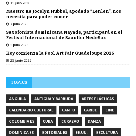
11 julio 2026
Maestro Ka Jocelyn Hubbel, apodado “Lenlen”, nos
necesita para poder comer
7 julio 2026
Saxofonista dominicana Nayade, participará en el
Festival Internacional de Saxofón MedeSax
5 julio 2026
Hoy comienza la Pool Art Fair Guadeloupe 2026
25 junio 2026
TOPICS
ANGUILA
ANTIGUA Y BARBUDA
ARTES PLÁSTICAS
CALENDARIO CULTURAL
CANTO
CARIBE
CINE
COLOMBIA ES
CUBA
CURAZAO
DANZA
DOMINICA ES
EDITORIAL ES
EE.UU.
ESCULTURA