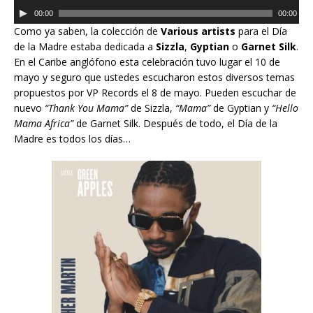
e
R
r
00:00
00:00
p
e
o
Como ya saben, la colección de
Various artists
para el Día
r
p
d
de la Madre estaba dedicada a
Sizzla
,
Gyptian
o
Garnet Silk
.
o
r
u
En el Caribe anglófono esta celebración tuvo lugar el 10 de
d
o
c
mayo y seguro que ustedes escucharon estos diversos temas
u
d
t
propuestos por VP Records el 8 de mayo. Pueden escuchar de
c
u
o
nuevo
“Thank You Mama”
de Sizzla,
“Mama”
de Gyptian y
“Hello
t
c
r
Mama Africa”
de Garnet Silk. Después de todo, el Día de la
o
t
d
Madre es todos los días…
r
o
e
d
r
a
e
d
u
a
e
d
u
a
i
d
u
o
i
d
o
i
o