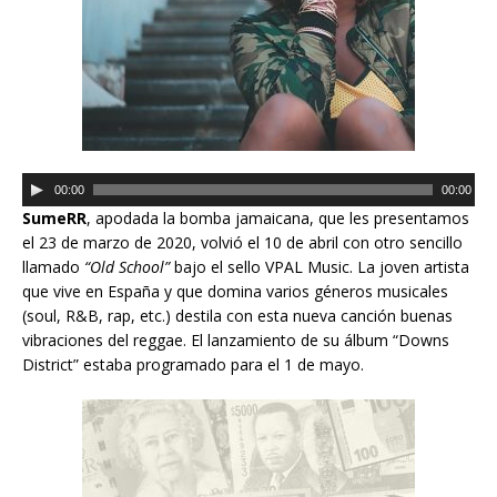
u
d
i
o
R
00:00
00:00
e
SumeRR
, apodada la bomba jamaicana, que les presentamos
p
el 23 de marzo de 2020, volvió el 10 de abril con otro sencillo
r
llamado
“Old School”
bajo el sello VPAL Music. La joven artista
o
que vive en España y que domina varios géneros musicales
d
(soul, R&B, rap, etc.) destila con esta nueva canción buenas
u
vibraciones del reggae. El lanzamiento de su álbum “Downs
c
District” estaba programado para el 1 de mayo.
t
o
r
d
e