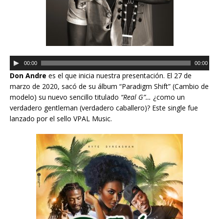
R
00:00
00:00
e
Don Andre
es el que inicia nuestra presentación. El 27 de
p
marzo de 2020, sacó de su álbum “Paradigm Shift” (Cambio de
r
modelo) su nuevo sencillo titulado
“Real G”…
¿como un
o
verdadero gentleman (verdadero caballero)? Este single fue
d
lanzado por el sello VPAL Music.
u
c
t
o
r
d
e
a
u