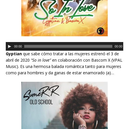
d
i
o
R
00:00
00:00
e
Gyptian
que sabe cómo tratar a las mujeres estrenó el 3 de
p
abril de 2020
“So in love”
en colaboración con Bascom X (VPAL
r
Music). Es una hermosa balada romántica tanto para mujeres
o
como para hombres y da ganas de estar enamorado (a)…
d
u
c
t
o
r
d
e
a