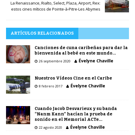
i
La Renaissance, Rialto, Select, Plaza, Airport, Rex:
o
estos cines míticos de Pointe-à-Pitre-Les Abymes
ARTÍCULOS RELACIONADOS
Canciones de cuna caribeñas para dar la
bienvenida al bebé en este mundo…
Évelyne Chaville
26 septiembre 2020
Nuestros Vídeos Cine en el Caribe
Évelyne Chaville
8 febrero 2017
Cuando Jacob Desvarieux y su banda
“Nanm Kann” hacían la prueba de
sonido en el Memorial ACTe…
Évelyne Chaville
22 agosto 2020