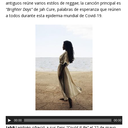
o
antiguos reúne varios estilos de reggae; la canción principal es
d
“Brighter Days”
de Jah Cure, palabras de esperanza que reúnen
u
a todos durante esta epidemia mundial de Covid-19.
c
t
o
r
d
e
a
u
d
i
o
R
00:00
00:00
e
Jah9
también ofreció a sus fans
“Could It Be”
el 22 de mayo.