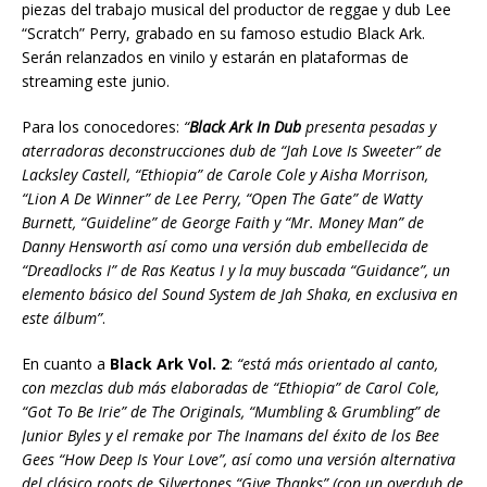
o
c
piezas del trabajo musical del productor de reggae y dub Lee
u
d
t
“Scratch” Perry, grabado en su famoso estudio Black Ark.
c
u
o
Serán relanzados en vinilo y estarán en plataformas de
t
c
r
streaming este junio.
o
t
d
r
o
e
Para los conocedores:
“
Black Ark In Dub
presenta pesadas y
d
r
a
aterradoras deconstrucciones dub de “Jah Love Is Sweeter” de
e
d
u
Lacksley Castell, “Ethiopia” de Carole Cole y Aisha Morrison,
a
e
d
“Lion A De Winner” de Lee Perry, “Open The Gate” de Watty
u
a
i
Burnett, “Guideline” de George Faith y “Mr. Money Man” de
d
u
o
Danny Hensworth así como una versión dub embellecida de
i
d
“Dreadlocks I” de Ras Keatus I y la muy buscada “Guidance”, un
o
i
elemento básico del Sound System de Jah Shaka, en exclusiva en
o
este álbum”
.
En cuanto a
Black Ark Vol. 2
:
“está más orientado al canto,
con mezclas dub más elaboradas de “Ethiopia” de Carol Cole,
“Got To Be Irie” de The Originals, “Mumbling & Grumbling” de
Junior Byles y el remake por The Inamans del éxito de los Bee
Gees “How Deep Is Your Love”, así como una versión alternativa
del clásico roots de Silvertones “Give Thanks” (con un overdub de