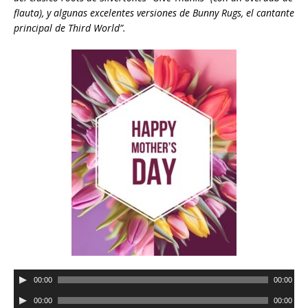
flauta), y algunas excelentes versiones de Bunny Rugs, el cantante
principal de Third World”.
R
00:00
00:00
e
R
00:00
00:00
p