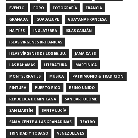
EVENTO
FORO
FOTOGRAFÍA
FRANCIA
GRANADA
GUADALUPE
GUAYANA FRANCESA
HAITÍ ES
INGLATERRA
ISLAS CAIMÁN
ISLAS VÍRGENES BRITÁNICAS
ISLAS VÍRGENES DE LOS EE.UU.
JAMAICA ES
LAS BAHAMAS
LITERATURA
MARTINICA
MONTSERRAT ES
MÚSICA
PATRIMONIO & TRADICIÓN
PINTURA
PUERTO RICO
REINO UNIDO
REPÚBLICA DOMINICANA
SAN BARTOLOMÉ
SAN MARTÍN
SANTA LUCÍA
SAN VICENTE & LAS GRANADINAS
TEATRO
TRINIDAD Y TOBAGO
VENEZUELA ES