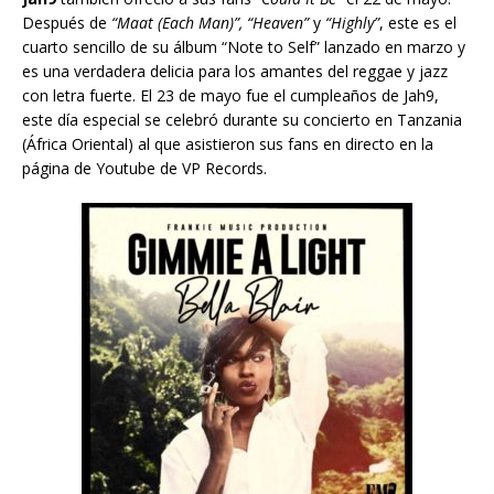
p
Después de
“Maat (Each Man)”,
“Heaven”
y
“Highly”
, este es el
r
cuarto sencillo de su álbum “Note to Self” lanzado en marzo y
o
es una verdadera delicia para los amantes del reggae y jazz
d
con letra fuerte. El 23 de mayo fue el cumpleaños de Jah9,
u
este día especial se celebró durante su concierto en Tanzania
c
(África Oriental) al que asistieron sus fans en directo en la
t
página de Youtube de VP Records.
o
r
d
e
a
u
d
i
o