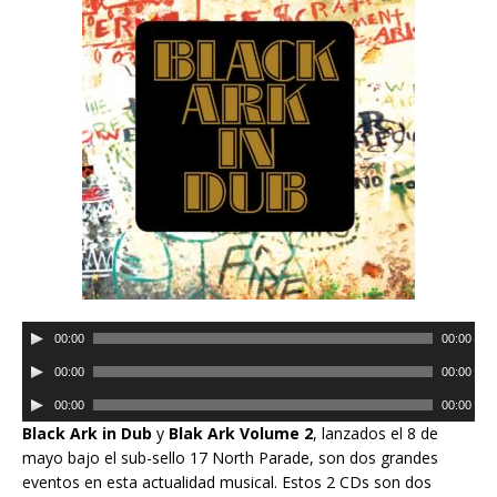
R
00:00
00:00
e
R
00:00
00:00
p
e
R
r
00:00
00:00
p
e
o
Black Ark in Dub
y
Blak Ark Volume 2
, lanzados el 8 de
r
p
d
mayo bajo el sub-sello 17 North Parade, son dos grandes
o
r
u
eventos en esta actualidad musical. Estos 2 CDs son dos
d