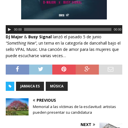
R
00:00
00:00
e
DJ Major
&
Busy Signal
lanzó el pasado 5 de junio
p
“Something New”
, un tema en la categoría de dancehall bajo el
r
sello VPAL Music. Una canción de amor para las mujeres que
o
puede escucharse varias veces…
d
u
c
t
o
JAMAICA ES
MÚSICA
r
d
PREVIOUS
e
Memorial a las víctimas de la esclavitud: artistas
a
pueden presentar su candidatura
u
d
NEXT