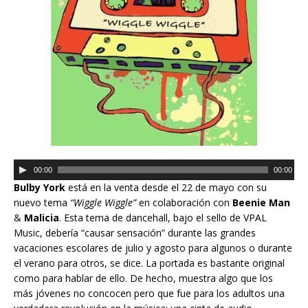
a
u
d
i
o
R
00:00
00:00
e
Bulby York
está en la venta desde el 22 de mayo con su
p
nuevo tema
“Wiggle Wiggle”
en colaboración con
Beenie Man
r
&
Malicia
. Esta tema de dancehall, bajo el sello de VPAL
o
Music, debería “causar sensación” durante las grandes
d
vacaciones escolares de julio y agosto para algunos o durante
u
el verano para otros, se dice. La portada es bastante original
c
como para hablar de ello. De hecho, muestra algo que los
t
más jóvenes no concocen pero que fue para los adultos una
o