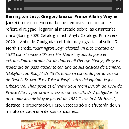
r
00:00
00:00
p
e
o
R
r
00:00
00:00
p
d
e
o
Barrington Levy
,
Gregory Isaacs
,
Prince Allah
y
Wayne
r
u
p
d
Jarrett
, que no tienen nada que demostrar en lo que se
o
c
r
u
refiere al reggae, llegaron al mercado sobre las estanterías
d
t
o
c
vinilo (Spring 2020 Catalog 7-inch Vinyl / Catálogo Primavera
u
o
d
t
2020 – Vinilo de 7 pulgadas) el 1 de mayo gracias al sello 17
c
r
u
o
North Parade.
“Barrington Levy” alcanzó un pico creativo en
t
d
c
r
1983 con el sincero “Praise His Name”, grabado para el
o
e
t
d
extraordinario productor de dancehall George Phang ;
Gregory
r
a
o
e
Isaacs dio un paso adelante con uno de sus clásicos de siempre,
d
u
r
a
“Babylon Too Rough” de 1975, también conocido por la versión
e
d
d
u
de Dennis Brown “Easy Take It Easy” ; otro del equipo de Joe
a
i
e
d
Gibbs/Errol Thompson es el “Naw Go A Them Burial” de 1978 de
u
o
a
i
Prince Alla ; y por primera vez en un sencillo de 7 pulgadas, la
d
u
o
obra maestra de Wayne Jarrett de 1982
“Love In A Mi Heart”
,
i
d
destaca la presentación. Pero, ustedes sólo disfrutarán de un
o
i
minuto de cada una de sus canciones…
o