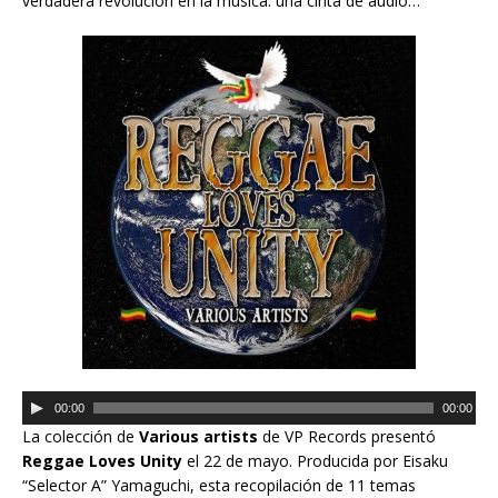
verdadera revolución en la música: una cinta de audio…
r
d
e
a
u
d
i
o
R
00:00
00:00
e
La colección de
Various artists
de VP Records presentó
p
Reggae Loves Unity
el 22 de mayo. Producida por Eisaku
r
“Selector A” Yamaguchi, esta recopilación de 11 temas