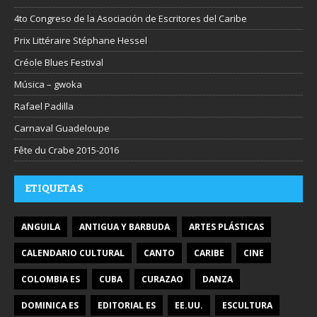
4to Congreso de la Asociación de Escritores del Caribe
Prix Littéraire Stéphane Hessel
Créole Blues Festival
Música – gwoka
Rafael Padilla
Carnaval Guadeloupe
Fête du Crabe 2015-2016
ETIQUETAS
ANGUILA
ANTIGUA Y BARBUDA
ARTES PLÁSTICAS
CALENDARIO CULTURAL
CANTO
CARIBE
CINE
COLOMBIA ES
CUBA
CURAZAO
DANZA
DOMINICA ES
EDITORIAL ES
EE.UU.
ESCULTURA