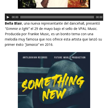
R
00:00
00:00
e
Bella Blair
, una nueva representante del dancehall, presentó
p
“Gimmie a light”
el 29 de mayo bajo el sello de VPAL Music.
r
Producida por Frankie Music, es un bonito tema con una
o
melodía muy famosa que nos ofrece esta artista que lanzó su
d
primer éxito
“Jamaica”
en 2016.
u
c
t
o
r
d
e
a
u
d
i
o