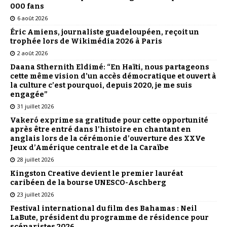
000 fans
6 août 2026
Éric Amiens, journaliste guadeloupéen, reçoit un
trophée lors de Wikimédia 2026 à Paris
2 août 2026
Daana Sthernith Eldimé: “En Haïti, nous partageons
cette même vision d’un accès démocratique et ouvert à
la culture c’est pourquoi, depuis 2020, je me suis
engagée”
31 juillet 2026
Vakeró exprime sa gratitude pour cette opportunité
après être entré dans l’histoire en chantant en
anglais lors de la cérémonie d’ouverture des XXVe
Jeux d’Amérique centrale et de la Caraïbe
28 juillet 2026
Kingston Creative devient le premier lauréat
caribéen de la bourse UNESCO-Aschberg
23 juillet 2026
Festival international du film des Bahamas : Neil
LaBute, président du programme de résidence pour
scénaristes 2026