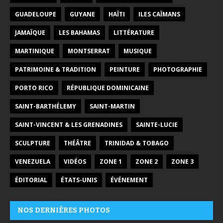
GUADELOUPE
GUYANE
HAÏTI
ILES CAÏMANS
JAMAÏQUE
LES BAHAMAS
LITTÉRATURE
MARTINIQUE
MONTSERRAT
MUSIQUE
PATRIMOINE & TRADITION
PEINTURE
PHOTOGRAPHIE
PORTO RICO
RÉPUBLIQUE DOMINICAINE
SAINT-BARTHÉLEMY
SAINT-MARTIN
SAINT-VINCENT & LES GRENADINES
SAINTE-LUCIE
SCULPTURE
THÉÂTRE
TRINIDAD & TOBAGO
VENEZUELA
VIDÉOS
ZONE 1
ZONE 2
ZONE 3
ÉDITORIAL
ÉTATS-UNIS
ÉVÉNEMENT
NOS DERNIÈRES PHOTOS