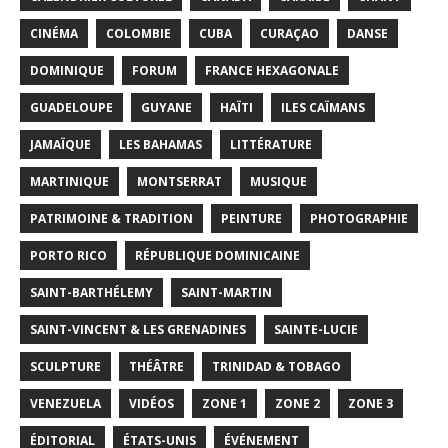
CINÉMA
COLOMBIE
CUBA
CURAÇAO
DANSE
DOMINIQUE
FORUM
FRANCE HEXAGONALE
GUADELOUPE
GUYANE
HAÏTI
ILES CAÏMANS
JAMAÏQUE
LES BAHAMAS
LITTÉRATURE
MARTINIQUE
MONTSERRAT
MUSIQUE
PATRIMOINE & TRADITION
PEINTURE
PHOTOGRAPHIE
PORTO RICO
RÉPUBLIQUE DOMINICAINE
SAINT-BARTHÉLEMY
SAINT-MARTIN
SAINT-VINCENT & LES GRENADINES
SAINTE-LUCIE
SCULPTURE
THÉÂTRE
TRINIDAD & TOBAGO
VENEZUELA
VIDÉOS
ZONE 1
ZONE 2
ZONE 3
ÉDITORIAL
ÉTATS-UNIS
ÉVÉNEMENT