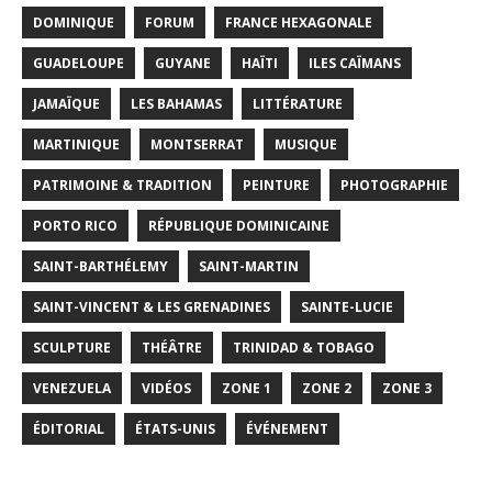
DOMINIQUE
FORUM
FRANCE HEXAGONALE
GUADELOUPE
GUYANE
HAÏTI
ILES CAÏMANS
JAMAÏQUE
LES BAHAMAS
LITTÉRATURE
MARTINIQUE
MONTSERRAT
MUSIQUE
PATRIMOINE & TRADITION
PEINTURE
PHOTOGRAPHIE
PORTO RICO
RÉPUBLIQUE DOMINICAINE
SAINT-BARTHÉLEMY
SAINT-MARTIN
SAINT-VINCENT & LES GRENADINES
SAINTE-LUCIE
SCULPTURE
THÉÂTRE
TRINIDAD & TOBAGO
VENEZUELA
VIDÉOS
ZONE 1
ZONE 2
ZONE 3
ÉDITORIAL
ÉTATS-UNIS
ÉVÉNEMENT