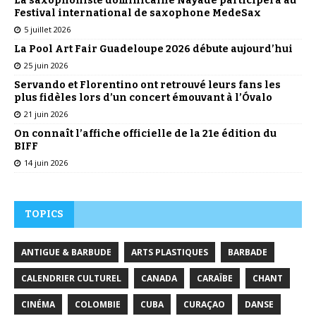
La saxophoniste dominicaine Nayade participera au
Festival international de saxophone MedeSax
5 juillet 2026
La Pool Art Fair Guadeloupe 2026 débute aujourd’hui
25 juin 2026
Servando et Florentino ont retrouvé leurs fans les
plus fidèles lors d’un concert émouvant à l’Óvalo
21 juin 2026
On connaît l’affiche officielle de la 21e édition du
BIFF
14 juin 2026
TOPICS
ANTIGUE & BARBUDE
ARTS PLASTIQUES
BARBADE
CALENDRIER CULTUREL
CANADA
CARAÏBE
CHANT
CINÉMA
COLOMBIE
CUBA
CURAÇAO
DANSE