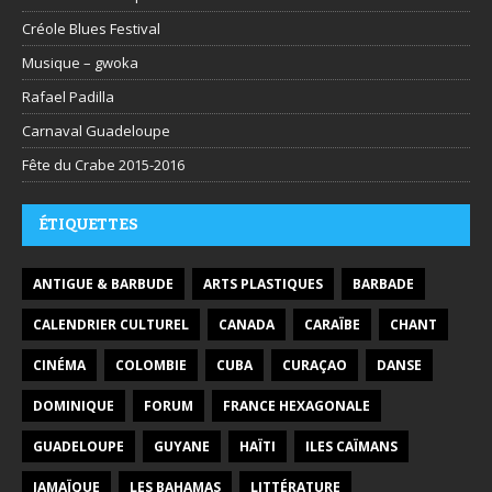
Créole Blues Festival
Musique – gwoka
Rafael Padilla
Carnaval Guadeloupe
Fête du Crabe 2015-2016
ÉTIQUETTES
ANTIGUE & BARBUDE
ARTS PLASTIQUES
BARBADE
CALENDRIER CULTUREL
CANADA
CARAÏBE
CHANT
CINÉMA
COLOMBIE
CUBA
CURAÇAO
DANSE
DOMINIQUE
FORUM
FRANCE HEXAGONALE
GUADELOUPE
GUYANE
HAÏTI
ILES CAÏMANS
JAMAÏQUE
LES BAHAMAS
LITTÉRATURE