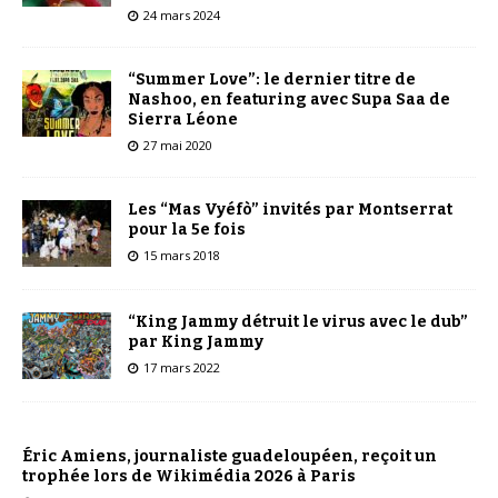
24 mars 2024
“Summer Love”: le dernier titre de
Nashoo, en featuring avec Supa Saa de
Sierra Léone
27 mai 2020
Les “Mas Vyéfò” invités par Montserrat
pour la 5e fois
15 mars 2018
“King Jammy détruit le virus avec le dub”
par King Jammy
17 mars 2022
Éric Amiens, journaliste guadeloupéen, reçoit un
trophée lors de Wikimédia 2026 à Paris