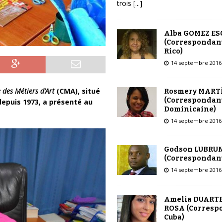
trois
[...]
Alba GOMEZ E
(Correspondant
Rico)
14 septembre 2016
 des Métiers d’Art
(CMA), situé
Rosmery MART
(Correspondant
depuis 1973, a présenté au
Dominicaine)
14 septembre 2016
Godson LUBRU
(Correspondant
14 septembre 2016
Amelia DUARTE
ROSA (Corresp
Cuba)