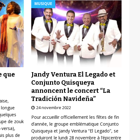
MUSIQUE
Jandy Ventura El Legado et
e que
Conjunto Quisqueya
annoncent le concert “La
Tradición Navideña”
aise,
24 novembre 2022
 longue
 quelques
Pour accueillir officiellement les fêtes de fin
oupe de zouk
d’année, le groupe emblématique Conjunto
-versa),
Quisqueya et Jandy Ventura “El Legado”, se
is plus de
produiront le lundi 28 novembre à l’épicentre