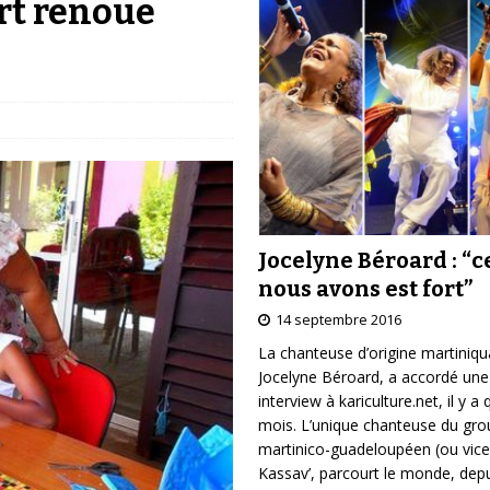
Art renoue
Jocelyne Béroard : “c
nous avons est fort”
14 septembre 2016
La chanteuse d’origine martiniqu
Jocelyne Béroard, a accordé une
interview à kariculture.net, il y a
mois. L’unique chanteuse du gr
martinico-guadeloupéen (ou vice
Kassav’, parcourt le monde, depu