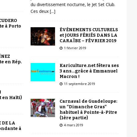
du divertissement nocturne, le Jet Set Club.
Ces deux
[...]
SCUDERO
e à Porto
ÉVÉNEMENTS CULTURELS
et JOURS FÉRIÉS DANS LA
CARAÏBE – FÉVRIER 2019
1 février 2019
ÍNEZ
e en Rép.
Kariculture.net fêtera ses
3 ans…grâce à Emmanuel
Macron !
11 septembre 2019
N
 en Haïti)
Carnaval de Guadeloupe:
un “Dimanche Gras”
habituel à Pointe-à-Pitre
(1ère partie)
 DE LA
4 mars 2019
ondante à