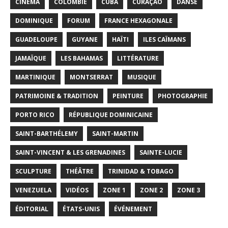
CINÉMA
COLOMBIE
CUBA
CURAÇAO
DANSE
DOMINIQUE
FORUM
FRANCE HEXAGONALE
GUADELOUPE
GUYANE
HAÏTI
ILES CAÏMANS
JAMAÏQUE
LES BAHAMAS
LITTÉRATURE
MARTINIQUE
MONTSERRAT
MUSIQUE
PATRIMOINE & TRADITION
PEINTURE
PHOTOGRAPHIE
PORTO RICO
RÉPUBLIQUE DOMINICAINE
SAINT-BARTHÉLEMY
SAINT-MARTIN
SAINT-VINCENT & LES GRENADINES
SAINTE-LUCIE
SCULPTURE
THÉÂTRE
TRINIDAD & TOBAGO
VENEZUELA
VIDÉOS
ZONE 1
ZONE 2
ZONE 3
ÉDITORIAL
ÉTATS-UNIS
ÉVÉNEMENT