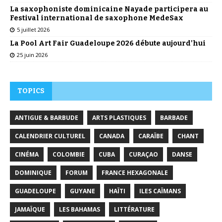
La saxophoniste dominicaine Nayade participera au
Festival international de saxophone MedeSax
5 juillet 2026
La Pool Art Fair Guadeloupe 2026 débute aujourd’hui
25 juin 2026
TOPICS
ANTIGUE & BARBUDE
ARTS PLASTIQUES
BARBADE
CALENDRIER CULTUREL
CANADA
CARAÏBE
CHANT
CINÉMA
COLOMBIE
CUBA
CURAÇAO
DANSE
DOMINIQUE
FORUM
FRANCE HEXAGONALE
GUADELOUPE
GUYANE
HAÏTI
ILES CAÏMANS
JAMAÏQUE
LES BAHAMAS
LITTÉRATURE