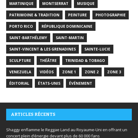
MARTINIQUE
MONTSERRAT
MUSIQUE
PATRIMOINE & TRADITION
PEINTURE
PHOTOGRAPHIE
PORTO RICO
RÉPUBLIQUE DOMINICAINE
SAINT-BARTHÉLEMY
SAINT-MARTIN
SAINT-VINCENT & LES GRENADINES
SAINTE-LUCIE
SCULPTURE
THÉÂTRE
TRINIDAD & TOBAGO
VENEZUELA
VIDÉOS
ZONE 1
ZONE 2
ZONE 3
ÉDITORIAL
ÉTATS-UNIS
ÉVÉNEMENT
ARTICLES RÉCENTS
Shaggy enflamme le Reggae Land au Royaume-Uni en offrant un
concert plein d’énergie devant plus de 60 000 fans