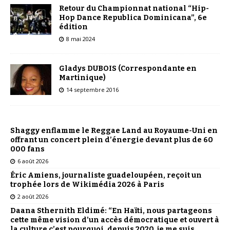
Retour du Championnat national “Hip-
Hop Dance Republica Dominicana”, 6e
édition
8 mai 2024
Gladys DUBOIS (Correspondante en
Martinique)
14 septembre 2016
Shaggy enflamme le Reggae Land au Royaume-Uni en
offrant un concert plein d’énergie devant plus de 60
000 fans
6 août 2026
Éric Amiens, journaliste guadeloupéen, reçoit un
trophée lors de Wikimédia 2026 à Paris
2 août 2026
Daana Sthernith Eldimé: “En Haïti, nous partageons
cette même vision d’un accès démocratique et ouvert à
la culture c’est pourquoi, depuis 2020, je me suis